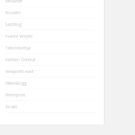
ResiaNet
Rosaièn
Salzblog
Svante Weyler
Tekstolomija
Världen Österut
viewpoint-east
Vikboblogg
Vinterpoet
Zrcalo