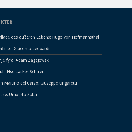
IKTER
allade des äußeren Lebens: Hugo von Hofmannsthal
infinito: Giacomo Leopardi
nje fyra: Adam Zagajewski
th: Else Lasker-Schüler
n Martino del Carso: Giuseppe Ungaretti
isse: Umberto Saba