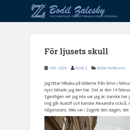
S
k
i
p
t
o
m
För ljusets skull
a
i
n
19/5 -2020
Bodil Z
Bilder/bildkonst
c
o
n
Jag tittar tillbaka på bilderna från Brno i fe
t
nyss hittade jag den här. Det är den 14 februar
e
Egentligen vet jag inte var jag är, kanske har
n
mig går Rudolf och kanske Alexandra också, 
t
någonstans. Miki var i Zagreb den dagen, det 