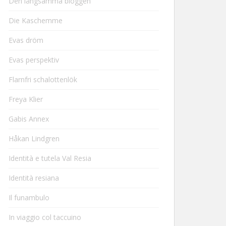
Den långsamma bloggen
Die Kaschemme
Evas dröm
Evas perspektiv
Flarnfri schalottenlök
Freya Klier
Gabis Annex
Håkan Lindgren
Identità e tutela Val Resia
Identità resiana
Il funambulo
In viaggio col taccuino