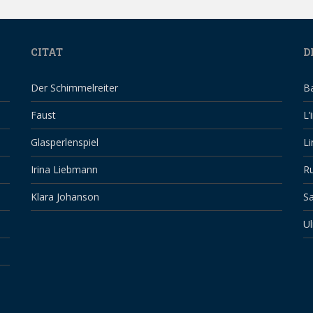
CITAT
D
Der Schimmelreiter
B
Faust
L’
Glasperlenspiel
Li
Irina Liebmann
Ru
Klara Johanson
Sa
Ul