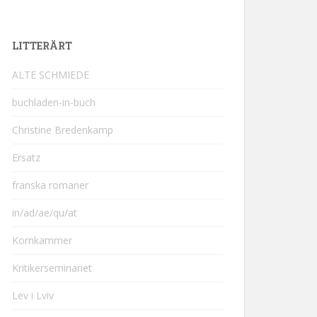
LITTERÄRT
ALTE SCHMIEDE
buchladen-in-buch
Christine Bredenkamp
Ersatz
franska romaner
in/ad/ae/qu/at
Kornkammer
Kritikerseminariet
Lev i Lviv