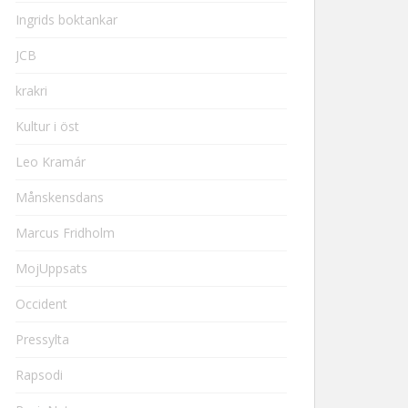
Ingrids boktankar
JCB
krakri
Kultur i öst
Leo Kramár
Månskensdans
Marcus Fridholm
MojUppsats
Occident
Pressylta
Rapsodi