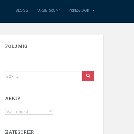
BLOGG
”ARBETSRUM”
YRKESSIDOR
FÖLJ MIG
Sök efter:
ARKIV
Arkiv
KATEGORIER