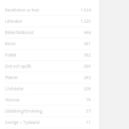
Berättelser ur livet
1 634
Litteratur
1 225
Bilder/bildkonst
444
Resor
401
Politik
362
Ord och språk
269
Platser
262
Löshästar
208
Historia
79
Utbildning/forskning
57
Sverige – Tyskland
11