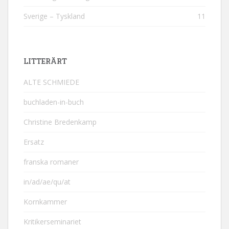
Sverige – Tyskland
11
LITTERÄRT
ALTE SCHMIEDE
buchladen-in-buch
Christine Bredenkamp
Ersatz
franska romaner
in/ad/ae/qu/at
Kornkammer
Kritikerseminariet