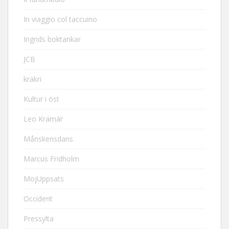
In viaggio col taccuino
Ingrids boktankar
JCB
krakri
Kultur i öst
Leo Kramár
Månskensdans
Marcus Fridholm
MojUppsats
Occident
Pressylta