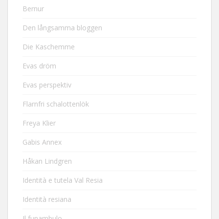
Bernur
Den långsamma bloggen
Die Kaschemme
Evas dröm
Evas perspektiv
Flarnfri schalottenlök
Freya Klier
Gabis Annex
Håkan Lindgren
Identità e tutela Val Resia
Identità resiana
Il funambulo