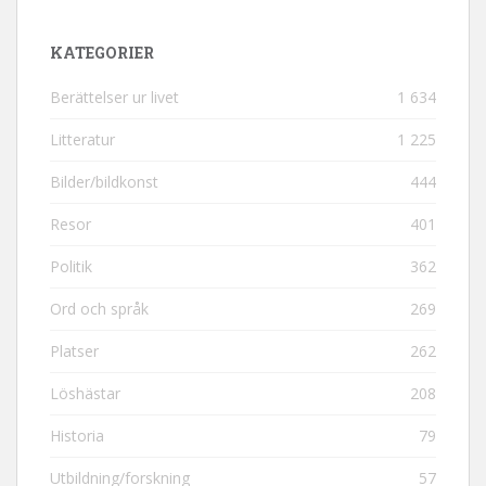
KATEGORIER
Berättelser ur livet
1 634
Litteratur
1 225
Bilder/bildkonst
444
Resor
401
Politik
362
Ord och språk
269
Platser
262
Löshästar
208
Historia
79
Utbildning/forskning
57