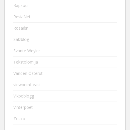
Rapsodi
ResiaNet
Rosaièn
Salzblog
Svante Weyler
Tekstolomija
Världen Österut
viewpoint-east
Vikboblogg
Vinterpoet
Zrcalo