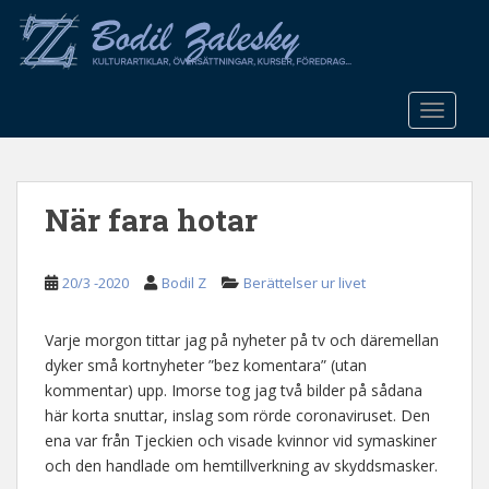
S
k
i
p
t
TOGGLE
o
m
a
När fara hotar
i
n
c
20/3 -2020
Bodil Z
Berättelser ur livet
o
n
t
Varje morgon tittar jag på nyheter på tv och däremellan
e
dyker små kortnyheter ”bez komentara” (utan
n
kommentar) upp. Imorse tog jag två bilder på sådana
t
här korta snuttar, inslag som rörde coronaviruset. Den
ena var från Tjeckien och visade kvinnor vid symaskiner
och den handlade om hemtillverkning av skyddsmasker.