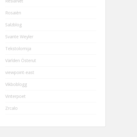
ResiaNet
Rosaièn
Salzblog
Svante Weyler
Tekstolomija
Världen Österut
viewpoint-east
Vikboblogg
Vinterpoet
Zrcalo