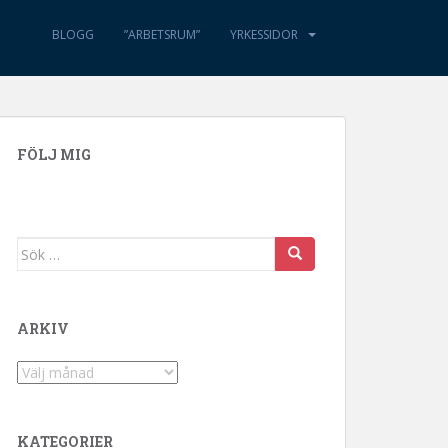
BLOGG
”ARBETSRUM”
YRKESSIDOR
FÖLJ MIG
Sök efter:
ARKIV
Arkiv
KATEGORIER