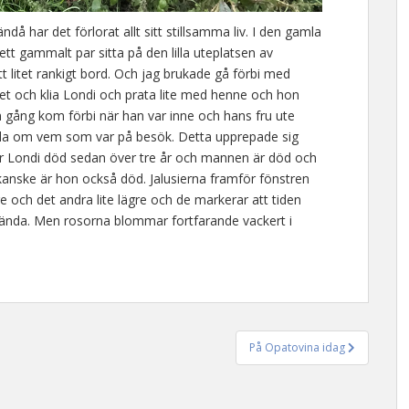
då har det förlorat allt sitt stillsamma liv. I den gamla
tt gammalt par sitta på den lilla uteplatsen av
tt litet rankigt bord. Och jag brukade gå förbi med
et och klia Londi och prata lite med henne och hon
n gång kom förbi när han var inne och hans fru ute
la om vem som var på besök. Detta upprepade sig
r Londi död sedan över tre år och mannen är död och
 kanske är hon också död. Jalusierna framför fönstren
e och det andra lite lägre och de markerar att tiden
ända. Men rosorna blommar fortfarande vackert i
På Opatovina idag