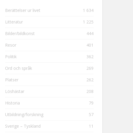
Berättelser ur livet
1 634
Litteratur
1 225
Bilder/bildkonst
444
Resor
401
Politik
362
Ord och språk
269
Platser
262
Löshästar
208
Historia
79
Utbildning/forskning
57
Sverige – Tyskland
11