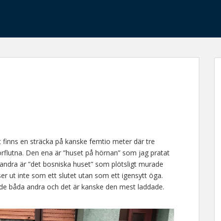
t finns en sträcka på kanske femtio meter där tre
förflutna. Den ena är ”huset på hörnan” som jag pratat
andra är ”det bosniska huset” som plötsligt murade
ser ut inte som ett slutet utan som ett igensytt öga.
 de båda andra och det är kanske den mest laddade.