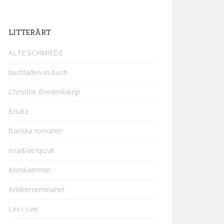
LITTERÄRT
ALTE SCHMIEDE
buchladen-in-buch
Christine Bredenkamp
Ersatz
franska romaner
in/ad/ae/qu/at
Kornkammer
Kritikerseminariet
Lev i Lviv