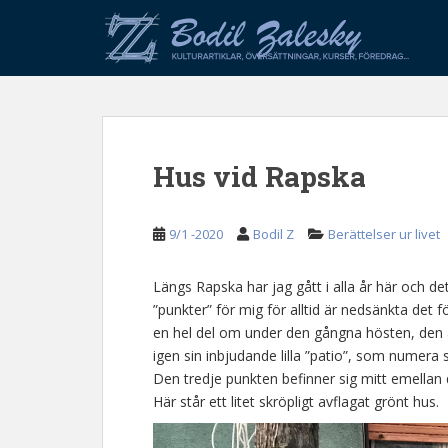
S
k
i
p
t
o
m
Hus vid Rapska
a
i
n
9/1 -2020
Bodil Z
Berättelser ur livet
c
o
n
Längs Rapska har jag gått i alla år här och de
t
”punkter” för mig för alltid är nedsänkta det 
e
en hel del om under den gångna hösten, den 
n
igen sin inbjudande lilla ”patio”, som numera 
t
Den tredje punkten befinner sig mitt emellan
Här står ett litet skröpligt avflagat grönt hus.