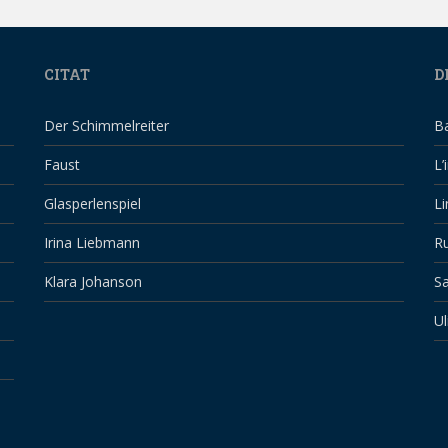
CITAT
D
Der Schimmelreiter
B
Faust
L’
Glasperlenspiel
Li
Irina Liebmann
Ru
Klara Johanson
Sa
Ul