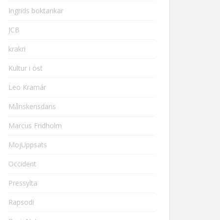
Ingrids boktankar
JCB
krakri
Kultur i öst
Leo Kramár
Månskensdans
Marcus Fridholm
MojUppsats
Occident
Pressylta
Rapsodi