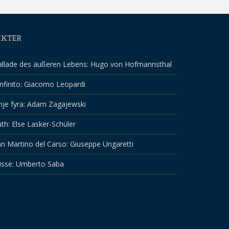
IKTER
allade des äußeren Lebens: Hugo von Hofmannsthal
infinito: Giacomo Leopardi
nje fyra: Adam Zagajewski
th: Else Lasker-Schüler
n Martino del Carso: Giuseppe Ungaretti
isse: Umberto Saba