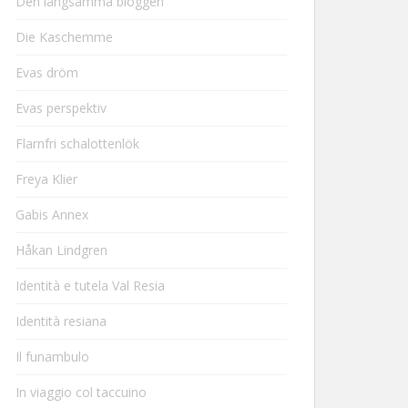
Den långsamma bloggen
Die Kaschemme
Evas dröm
Evas perspektiv
Flarnfri schalottenlök
Freya Klier
Gabis Annex
Håkan Lindgren
Identità e tutela Val Resia
Identità resiana
Il funambulo
In viaggio col taccuino