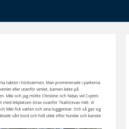
mma takten i höstvärmen. Man promenerade i parkerna
imlet eller utanför vimlet, barnen lekte på
en. Miki och jag mötte Christine och Nidas vid Cvjetni
et med lekplatsen strax ovanför Tkalčićevas mitt. Vi
 och Miki fick vatten och sina tuggpinnar. Och så gav sig
ktade vårt bord och höll utkik efter hundar och kanske