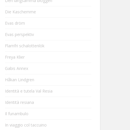
Den långsamma bloggen
Die Kaschemme
Evas dröm
Evas perspektiv
Flarnfri schalottenlök
Freya Klier
Gabis Annex
Håkan Lindgren
Identità e tutela Val Resia
Identità resiana
Il funambulo
In viaggio col taccuino