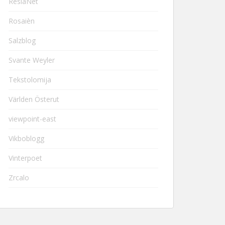
ResiaNet
Rosaièn
Salzblog
Svante Weyler
Tekstolomija
Världen Österut
viewpoint-east
Vikboblogg
Vinterpoet
Zrcalo