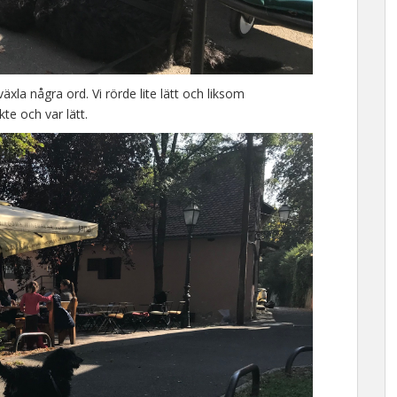
äxla några ord. Vi rörde lite lätt och liksom
e och var lätt.