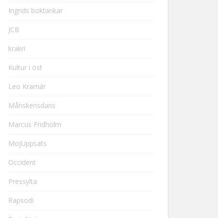
Ingrids boktankar
JCB
krakri
Kultur i öst
Leo Kramár
Månskensdans
Marcus Fridholm
MojUppsats
Occident
Pressylta
Rapsodi