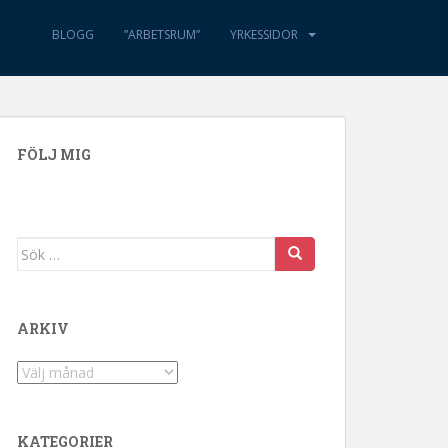
BLOGG
”ARBETSRUM”
YRKESSIDOR
FÖLJ MIG
Sök efter:
ARKIV
Arkiv
KATEGORIER