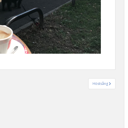
Höstsång