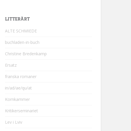
LITTERÄRT
ALTE SCHMIEDE
buchladen-in-buch
Christine Bredenkamp
Ersatz
franska romaner
in/ad/ae/qu/at
Kornkammer
Kritikerseminariet
Lev i Lviv