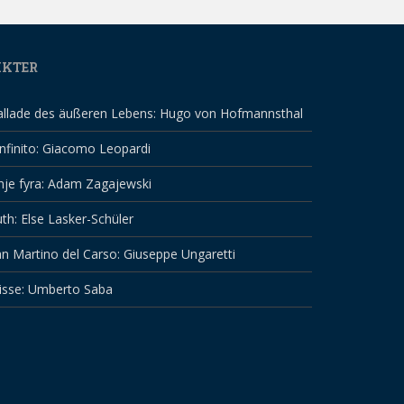
IKTER
allade des äußeren Lebens: Hugo von Hofmannsthal
infinito: Giacomo Leopardi
nje fyra: Adam Zagajewski
th: Else Lasker-Schüler
n Martino del Carso: Giuseppe Ungaretti
isse: Umberto Saba