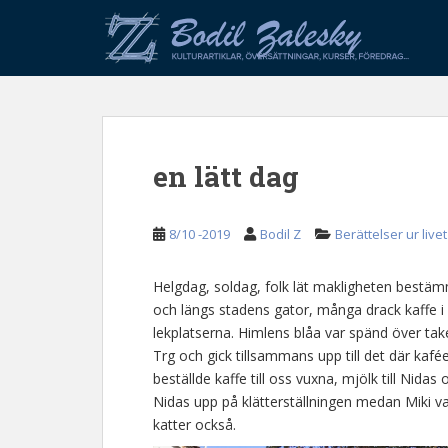
S
k
i
p
t
o
m
en lätt dag
a
i
n
8/10 -2019
Bodil Z
Berättelser ur livet
c
o
n
Helgdag, soldag, folk lät makligheten bestä
t
och längs stadens gator, många drack kaffe i v
e
lekplatserna. Himlens blåa var spänd över tak
n
Trg och gick tillsammans upp till det där kafé
t
beställde kaffe till oss vuxna, mjölk till Nidas
Nidas upp på klätterställningen medan Miki va
katter också.