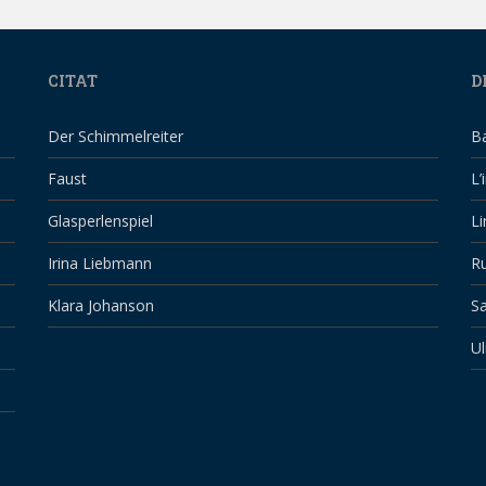
CITAT
D
Der Schimmelreiter
B
Faust
L’
Glasperlenspiel
Li
Irina Liebmann
Ru
Klara Johanson
Sa
Ul