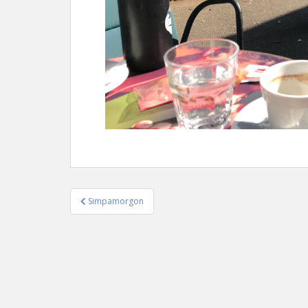
Simpamorgon
Inläggsnavigering