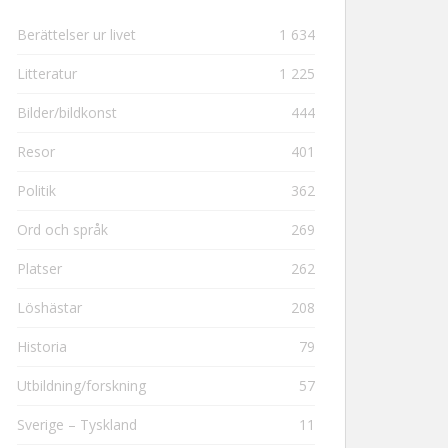
Berättelser ur livet
1 634
Litteratur
1 225
Bilder/bildkonst
444
Resor
401
Politik
362
Ord och språk
269
Platser
262
Löshästar
208
Historia
79
Utbildning/forskning
57
Sverige – Tyskland
11