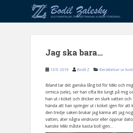
S
k
i
p
t
o
m
Jag ska bara…
a
i
n
13/9 -2019
Bodil Z
Berättelser ur livet
c
o
n
Ibland tar det ganska lång tid för Miki och 
t
ormica (sele), ser han ofta lite lurigt på mig
e
han ut i köket och dricker en slurk vatten och
n
hända att han springer ut i köket igen för att 
t
den tredje saken brukar jag känna att jag nog 
vatten, äter några vindruvor eller öppnar dat
kanske Miki måste kasta boll igen…