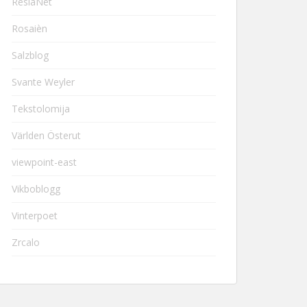
ResiaNet
Rosaièn
Salzblog
Svante Weyler
Tekstolomija
Världen Österut
viewpoint-east
Vikboblogg
Vinterpoet
Zrcalo