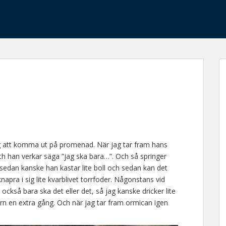
mig att komma ut på promenad. När jag tar fram hans
 och han verkar säga ”jag ska bara…”. Och så springer
 sedan kanske han kastar lite boll och sedan kan det
knapra i sig lite kvarblivet torrfoder. Någonstans vid
också bara ska det eller det, så jag kanske dricker lite
orn en extra gång. Och när jag tar fram ormican igen