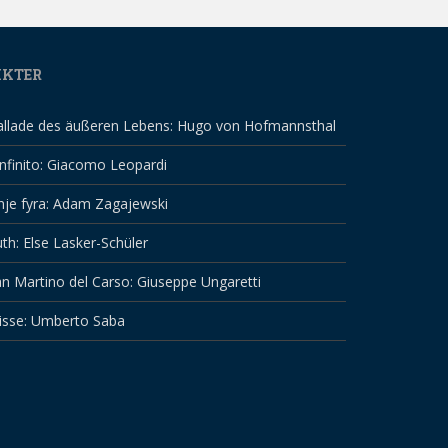
IKTER
allade des äußeren Lebens: Hugo von Hofmannsthal
infinito: Giacomo Leopardi
nje fyra: Adam Zagajewski
th: Else Lasker-Schüler
n Martino del Carso: Giuseppe Ungaretti
isse: Umberto Saba