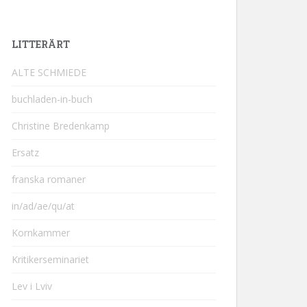
LITTERÄRT
ALTE SCHMIEDE
buchladen-in-buch
Christine Bredenkamp
Ersatz
franska romaner
in/ad/ae/qu/at
Kornkammer
Kritikerseminariet
Lev i Lviv