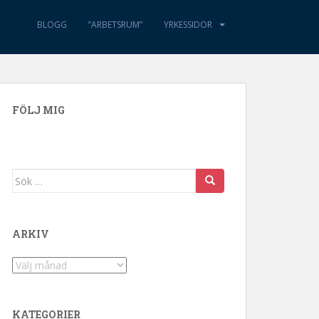
BLOGG
”ARBETSRUM”
YRKESSIDOR
FÖLJ MIG
Sök efter:
ARKIV
Arkiv
KATEGORIER