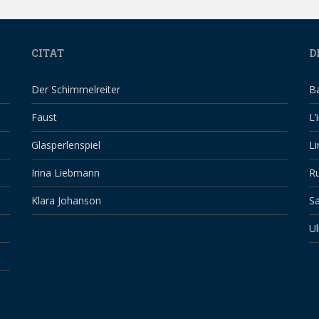
CITAT
D
Der Schimmelreiter
B
Faust
L’
Glasperlenspiel
Li
Irina Liebmann
Ru
Klara Johanson
Sa
Ul