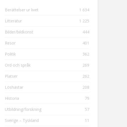
Berättelser ur livet
1 634
Litteratur
1 225
Bilder/bildkonst
444
Resor
401
Politik
362
Ord och språk
269
Platser
262
Löshästar
208
Historia
79
Utbildning/forskning
57
Sverige – Tyskland
11