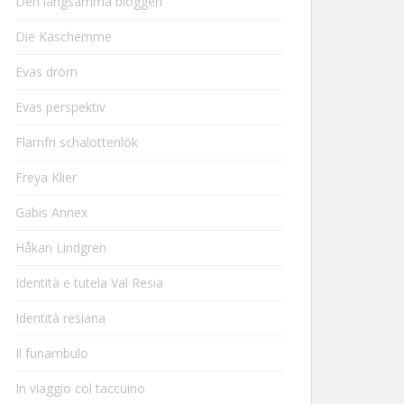
Den långsamma bloggen
Die Kaschemme
Evas dröm
Evas perspektiv
Flarnfri schalottenlök
Freya Klier
Gabis Annex
Håkan Lindgren
Identità e tutela Val Resia
Identità resiana
Il funambulo
In viaggio col taccuino