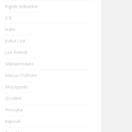
Ingrids boktankar
JCB
krakri
Kultur i öst
Leo Kramár
Månskensdans
Marcus Fridholm
MojUppsats
Occident
Pressylta
Rapsodi