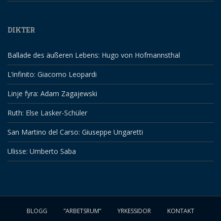
DIKTER
Ballade des äußeren Lebens: Hugo von Hofmannsthal
L’infinito: Giacomo Leopardi
Linje fyra: Adam Zagajewski
Ruth: Else Lasker-Schüler
San Martino del Carso: Giuseppe Ungaretti
Ulisse: Umberto Saba
BLOGG
”ARBETSRUM”
YRKESSIDOR
KONTAKT