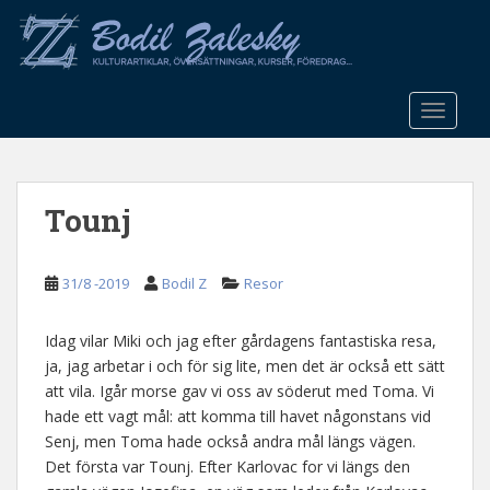
S
k
i
p
t
TOGGLE
o
m
a
Tounj
i
n
c
31/8 -2019
Bodil Z
Resor
o
n
t
Idag vilar Miki och jag efter gårdagens fantastiska resa,
e
ja, jag arbetar i och för sig lite, men det är också ett sätt
n
att vila. Igår morse gav vi oss av söderut med Toma. Vi
t
hade ett vagt mål: att komma till havet någonstans vid
Senj, men Toma hade också andra mål längs vägen.
Det första var Tounj. Efter Karlovac for vi längs den