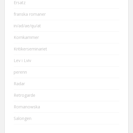
Ersatz
franska romaner
in/ad/ae/qu/at
Kornkammer
Kritikerseminariet
Lev i Lviv
perenn
Radar
Retrogarde
Romanowska
Salongen