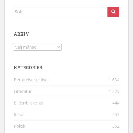
Sök efter:
ARKIV
Arkiv
KATEGORIER
Berättelser ur livet
1 634
Litteratur
1 225
Bilder/bildkonst
444
Resor
401
Politik
362