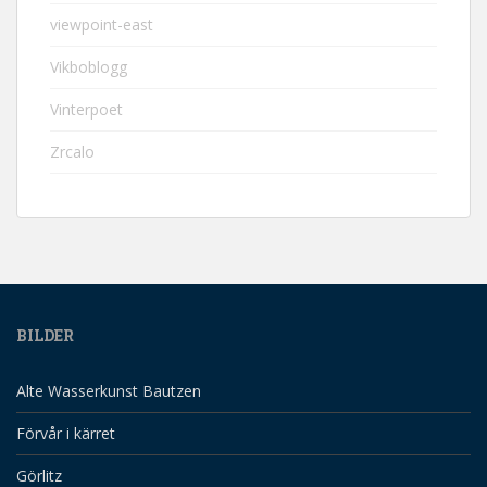
viewpoint-east
Vikboblogg
Vinterpoet
Zrcalo
BILDER
Alte Wasserkunst Bautzen
Förvår i kärret
Görlitz