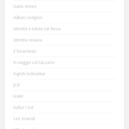
Gabis Annex
Håkan Lindgren
Identità e tutela Val Resia
Identità resiana
Il funambulo
In viaggio col taccuino
Ingrids boktankar
JCB
krakri
Kultur i öst
Leo Kramár