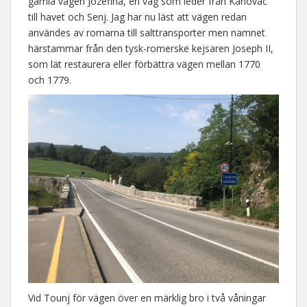
gamla vägen Jozefina, en väg som leder från Karlovac
till havet och Senj. Jag har nu läst att vägen redan
användes av romarna till salttransporter men namnet
härstammar från den tysk-romerske kejsaren Joseph II,
som lät restaurera eller förbättra vägen mellan 1770
och 1779.
Vid Tounj för vägen över en märklig bro i två våningar