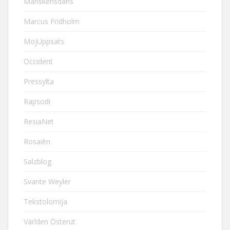
Månskensdans
Marcus Fridholm
MojUppsats
Occident
Pressylta
Rapsodi
ResiaNet
Rosaièn
Salzblog
Svante Weyler
Tekstolomija
Världen Österut