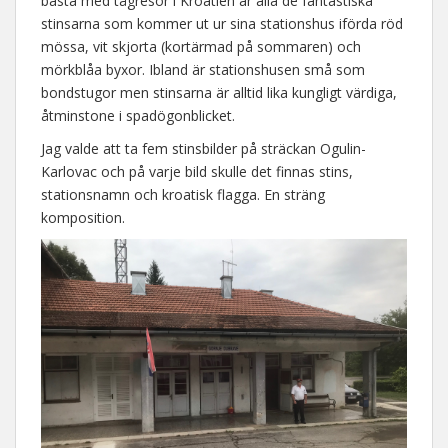
bästa med tågresor i Kroatien är alla de fantastiska
stinsarna som kommer ut ur sina stationshus iförda röd
mössa, vit skjorta (kortärmad på sommaren) och
mörkblåa byxor. Ibland är stationshusen små som
bondstugor men stinsarna är alltid lika kungligt värdiga,
åtminstone i spadögonblicket.
Jag valde att ta fem stinsbilder på sträckan Ogulin-
Karlovac och på varje bild skulle det finnas stins,
stationsnamn och kroatisk flagga. En sträng
komposition.