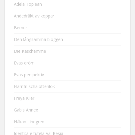
Adela Toplean
Andedräkt av koppar
Bernur
Den långsamma bloggen
Die Kaschemme
Evas dröm
Evas perspektiv
Flarnfri schalottenlök
Freya Klier
Gabis Annex
Håkan Lindgren
Identità e tutela Val Resia