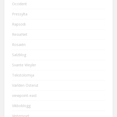
Occident
Pressylta
Rapsodi
ResiaNet
Rosaièn
Salzblog
Svante Weyler
Tekstolomija
Världen Österut
viewpoint-east
Vikboblogg
Vinterpoet