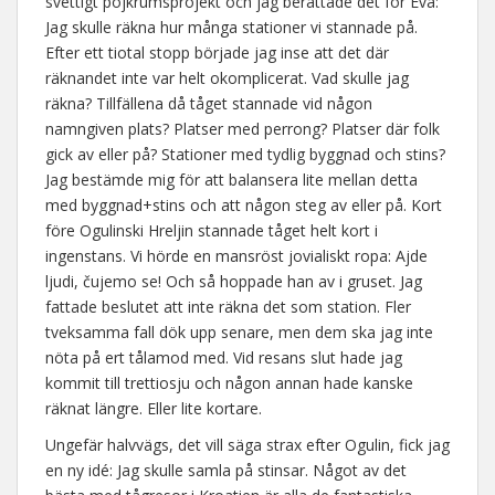
svettigt pojkrumsprojekt och jag berättade det för Eva:
Jag skulle räkna hur många stationer vi stannade på.
Efter ett tiotal stopp började jag inse att det där
räknandet inte var helt okomplicerat. Vad skulle jag
räkna? Tillfällena då tåget stannade vid någon
namngiven plats? Platser med perrong? Platser där folk
gick av eller på? Stationer med tydlig byggnad och stins?
Jag bestämde mig för att balansera lite mellan detta
med byggnad+stins och att någon steg av eller på. Kort
före Ogulinski Hreljin stannade tåget helt kort i
ingenstans. Vi hörde en mansröst jovialiskt ropa: Ajde
ljudi, čujemo se! Och så hoppade han av i gruset. Jag
fattade beslutet att inte räkna det som station. Fler
tveksamma fall dök upp senare, men dem ska jag inte
nöta på ert tålamod med. Vid resans slut hade jag
kommit till trettiosju och någon annan hade kanske
räknat längre. Eller lite kortare.
Ungefär halvvägs, det vill säga strax efter Ogulin, fick jag
en ny idé: Jag skulle samla på stinsar. Något av det