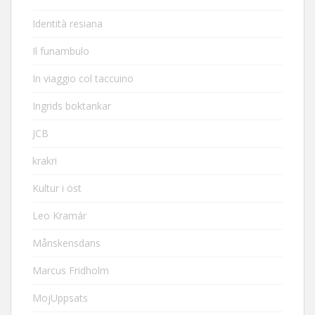
Identità resiana
Il funambulo
In viaggio col taccuino
Ingrids boktankar
JCB
krakri
Kultur i öst
Leo Kramár
Månskensdans
Marcus Fridholm
MojUppsats