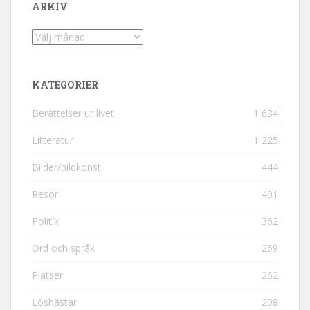
ARKIV
Arkiv
KATEGORIER
Berättelser ur livet
1 634
Litteratur
1 225
Bilder/bildkonst
444
Resor
401
Politik
362
Ord och språk
269
Platser
262
Löshästar
208