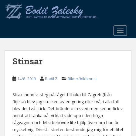
S
k
i
p
t
TOGGLE
o
m
a
Stinsar
i
n
c
14/8 -2019
Bodil Z
Bilder/bildkonst
o
n
t
Strax innan vi steg på tåget tillbaka till Zagreb (från
e
Rijeka) blev jag stucken av en geting eller två, i alla fall
n
blev det två stick. Det brände och sved men sedan fick vi
t
annat att tänka på. Vi klättrade upp i den höga
tågvagnen och Miki behövde lite hjälp även om han är
mycket vig. Direkt i starten bestämde jag mig för ett litet