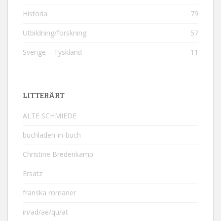
Historia
79
Utbildning/forskning
57
Sverige – Tyskland
11
LITTERÄRT
ALTE SCHMIEDE
buchladen-in-buch
Christine Bredenkamp
Ersatz
franska romaner
in/ad/ae/qu/at