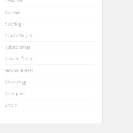
ResiaNet
Rosaièn
Salzblog
Svante Weyler
Tekstolomija
Världen Österut
viewpoint-east
Vikboblogg
Vinterpoet
Zrcalo