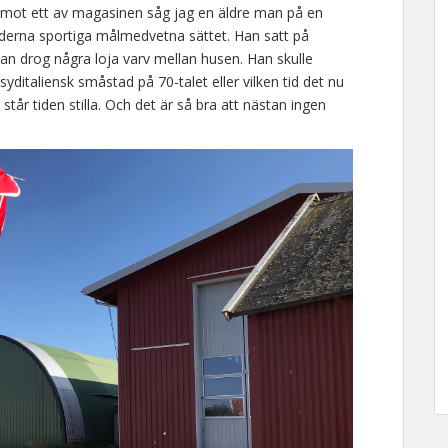
rt mot ett av magasinen såg jag en äldre man på en
oderna sportiga målmedvetna sättet. Han satt på
han drog några loja varv mellan husen. Han skulle
yditaliensk småstad på 70-talet eller vilken tid det nu
tår tiden stilla. Och det är så bra att nästan ingen