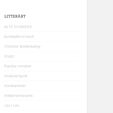
LITTERÄRT
ALTE SCHMIEDE
buchladen-in-buch
Christine Bredenkamp
Ersatz
franska romaner
in/ad/ae/qu/at
Kornkammer
Kritikerseminariet
Lev i Lviv