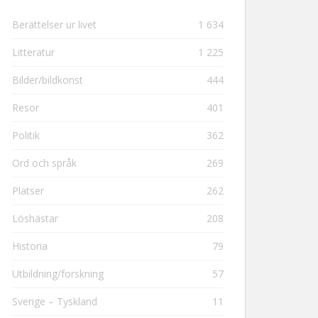
Berättelser ur livet
1 634
Litteratur
1 225
Bilder/bildkonst
444
Resor
401
Politik
362
Ord och språk
269
Platser
262
Löshästar
208
Historia
79
Utbildning/forskning
57
Sverige – Tyskland
11