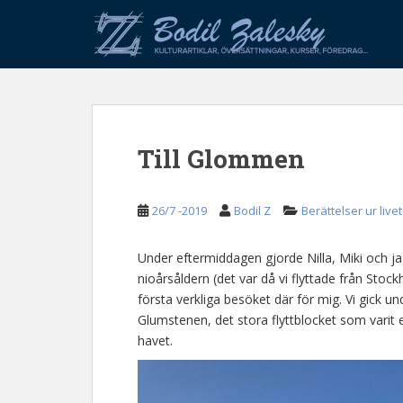
S
k
i
p
t
o
m
Till Glommen
a
i
n
26/7 -2019
Bodil Z
Berättelser ur livet
c
o
n
Under eftermiddagen gjorde Nilla, Miki och ja
t
nioårsåldern (det var då vi flyttade från Stock
e
första verkliga besöket där för mig. Vi gick u
n
Glumstenen, det stora flyttblocket som varit 
t
havet.