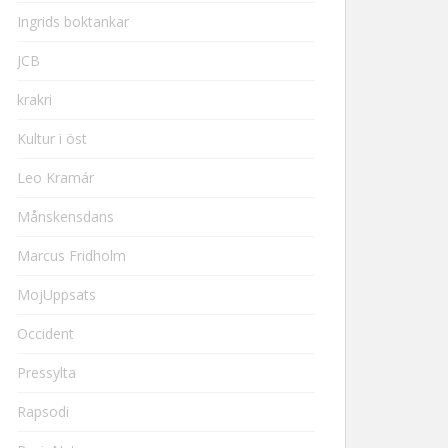
Ingrids boktankar
JCB
krakri
Kultur i öst
Leo Kramár
Månskensdans
Marcus Fridholm
MojUppsats
Occident
Pressylta
Rapsodi