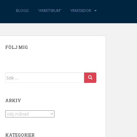
BLOGG
”ARBETSRUM”
YRKESSIDOR
FÖLJ MIG
Sök efter:
ARKIV
Arkiv
KATEGORIER