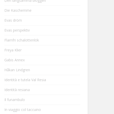
Den långsamma bloggen
Die Kaschemme
Evas dröm
Evas perspektiv
Flarnfri schalottenlök
Freya Klier
Gabis Annex
Håkan Lindgren
Identità e tutela Val Resia
Identità resiana
Il funambulo
In viaggio col taccuino