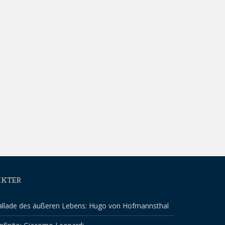
IKTER
allade des äußeren Lebens: Hugo von Hofmannsthal