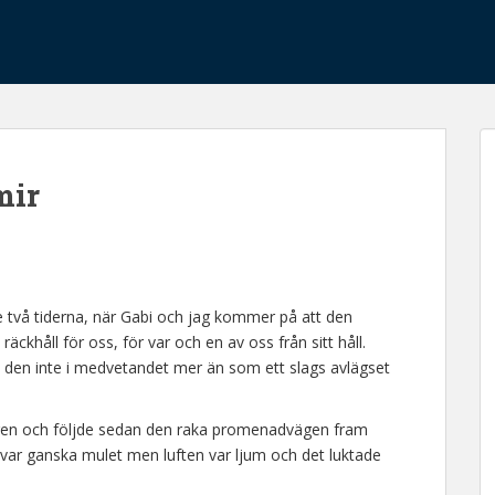
mir
de två tiderna, när Gabi och jag kommer på att den
äckhåll för oss, för var och en av oss från sitt håll.
ns den inte i medvetandet mer än som ett slags avlägset
ngen och följde sedan den raka promenadvägen fram
var ganska mulet men luften var ljum och det luktade