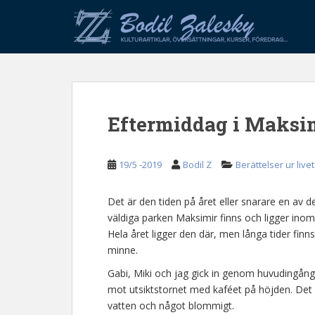
S
k
i
p
t
o
m
Eftermiddag i Maksi
a
i
n
19/5 -2019
Bodil Z
Berättelser ur livet
c
o
n
Det är den tiden på året eller snarare en av 
t
väldiga parken Maksimir finns och ligger inom r
e
Hela året ligger den där, men långa tider fin
n
minne.
t
Gabi, Miki och jag gick in genom huvudingå
mot utsiktstornet med kaféet på höjden. Det 
vatten och något blommigt.