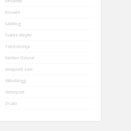
ResiaNet
Rosaièn
Salzblog
Svante Weyler
Tekstolomija
Världen Österut
viewpoint-east
Vikboblogg
Vinterpoet
Zrcalo