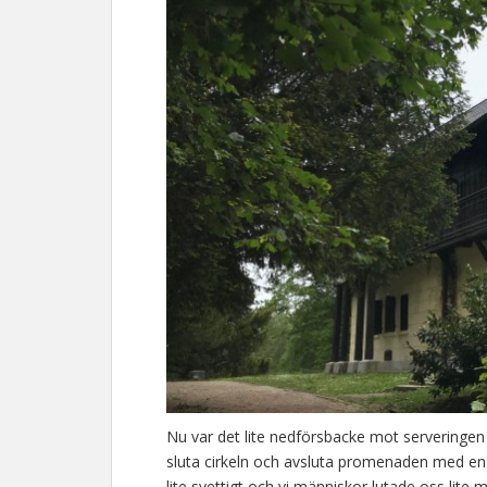
Nu var det lite nedförsbacke mot serveringen vi
sluta cirkeln och avsluta promenaden med en 
lite svettigt och vi människor lutade oss li