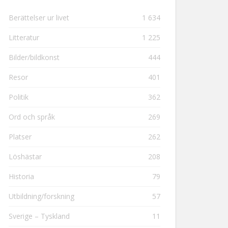
Berättelser ur livet
1 634
Litteratur
1 225
Bilder/bildkonst
444
Resor
401
Politik
362
Ord och språk
269
Platser
262
Löshästar
208
Historia
79
Utbildning/forskning
57
Sverige – Tyskland
11