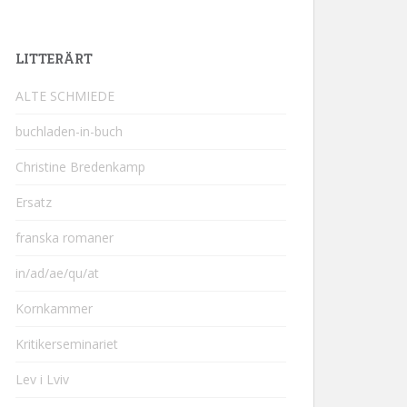
LITTERÄRT
ALTE SCHMIEDE
buchladen-in-buch
Christine Bredenkamp
Ersatz
franska romaner
in/ad/ae/qu/at
Kornkammer
Kritikerseminariet
Lev i Lviv