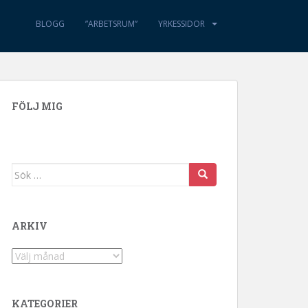
BLOGG
”ARBETSRUM”
YRKESSIDOR
FÖLJ MIG
Sök efter:
ARKIV
Arkiv
KATEGORIER