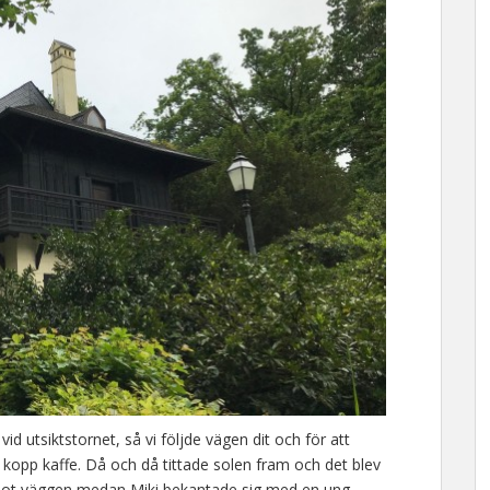
d utsiktstornet, så vi följde vägen dit och för att
kopp kaffe. Då och då tittade solen fram och det blev
te mot väggen medan Miki bekantade sig med en ung