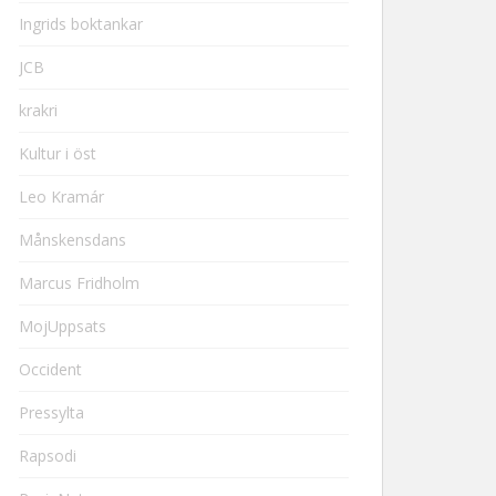
Ingrids boktankar
JCB
krakri
Kultur i öst
Leo Kramár
Månskensdans
Marcus Fridholm
MojUppsats
Occident
Pressylta
Rapsodi