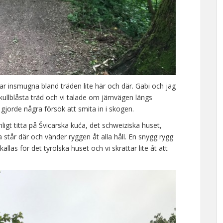
r insmugna bland träden lite här och där. Gabi och jag
ullblåsta träd och vi talade om järnvägen längs
gjorde några försök att smita in i skogen.
igt titta på Švicarska kuća, det schweiziska huset,
står där och vänder ryggen åt alla håll. En snygg rygg
 kallas för det tyrolska huset och vi skrattar lite åt att