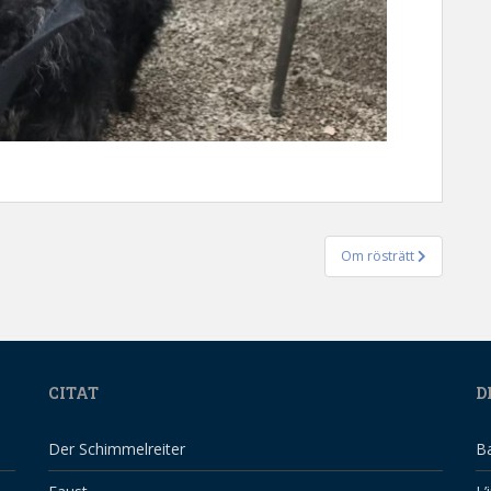
Om rösträtt
CITAT
D
Der Schimmelreiter
B