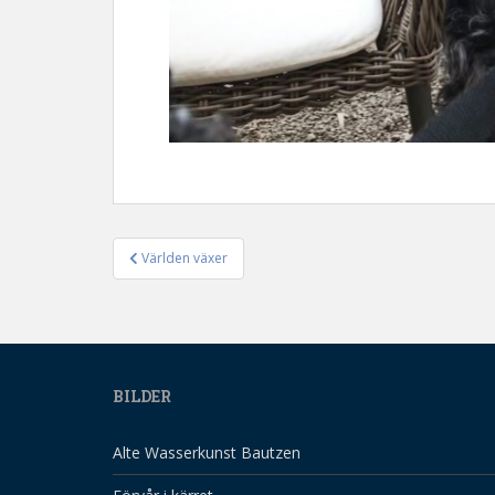
Världen växer
Inläggsnavigering
BILDER
Alte Wasserkunst Bautzen