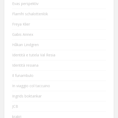
Evas perspektiv
Flarnfri schalottenlök
Freya Klier
Gabis Annex
Håkan Lindgren
Identità e tutela Val Resia
Identità resiana
Il funambulo
In viaggio col taccuino
Ingrids boktankar
JCB
krakri