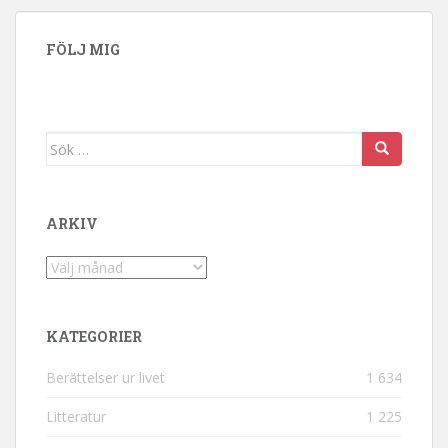
FÖLJ MIG
Sök efter:
ARKIV
Arkiv
KATEGORIER
Berättelser ur livet
1 634
Litteratur
1 225