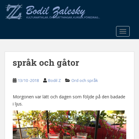
S
k
i
p
t
TOGGLE
o
m
a
språk och gåtor
i
n
c
13/10 -2018
Bodil Z
Ord och språk
o
n
t
Morgonen var lätt och dagen som följde på den badade
e
i ljus.
n
t