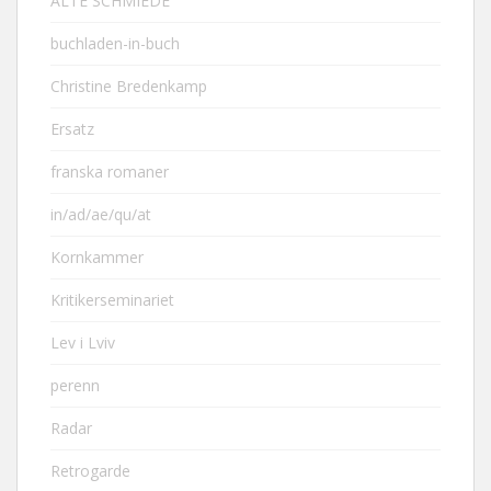
ALTE SCHMIEDE
buchladen-in-buch
Christine Bredenkamp
Ersatz
franska romaner
in/ad/ae/qu/at
Kornkammer
Kritikerseminariet
Lev i Lviv
perenn
Radar
Retrogarde