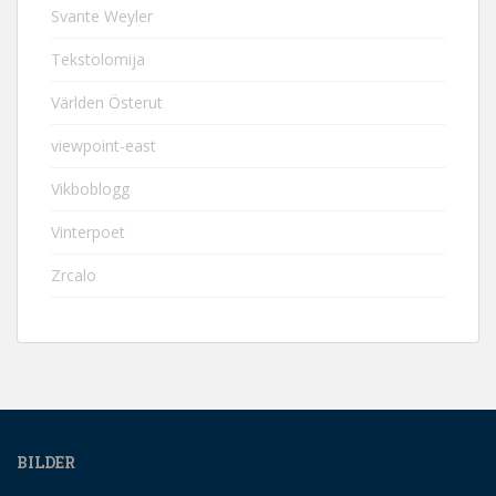
Svante Weyler
Tekstolomija
Världen Österut
viewpoint-east
Vikboblogg
Vinterpoet
Zrcalo
BILDER