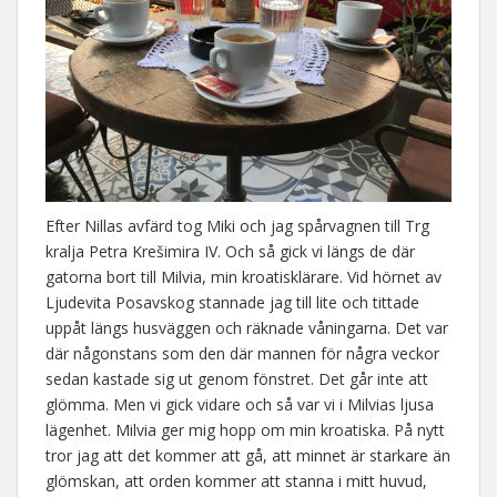
Efter Nillas avfärd tog Miki och jag spårvagnen till Trg
kralja Petra Krešimira IV. Och så gick vi längs de där
gatorna bort till Milvia, min kroatisklärare. Vid hörnet av
Ljudevita Posavskog stannade jag till lite och tittade
uppåt längs husväggen och räknade våningarna. Det var
där någonstans som den där mannen för några veckor
sedan kastade sig ut genom fönstret. Det går inte att
glömma. Men vi gick vidare och så var vi i Milvias ljusa
lägenhet. Milvia ger mig hopp om min kroatiska. På nytt
tror jag att det kommer att gå, att minnet är starkare än
glömskan, att orden kommer att stanna i mitt huvud,