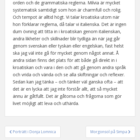
orden och de grammatiska reglerna. Milvia är mycket
systematisk samtidigt som hon är charmfull och rolig.
Och tempot är alltid högt. Vi talar kroatiska utom när
hon förklarar reglerna, då talar vi italienska. Det är ingen
dum övning att titta in i kroatiskan genom italienskan,
andra likheter och skillnader blir tydliga än när jag går
genom svenskan eller tyskan eller engelskan, fast helst
ska jag väl inte gå för mycket genom något annat. Å
andra sidan finns det plats för att både gå direkt in i
kroatiskan och vara i den och att gå genom andra språk
och vrida och vända och se alla skiftningar och reflexer.
Sedan kan jag tänka – och tänker väl ganska ofta – att
det är en lycka att jag inte förstår allt, att så mycket
ännu är gåtfullt. Det är gåtorna och frågorna som gör
livet möjligt att leva och uthärda.
Porträtt i Donja Lomnica
Morgonsol på Simpa
Inläggsnavigering