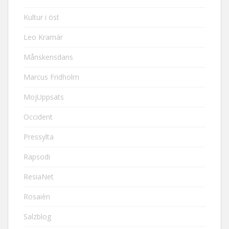
Kultur i öst
Leo Kramár
Månskensdans
Marcus Fridholm
MojUppsats
Occident
Pressylta
Rapsodi
ResiaNet
Rosaièn
Salzblog