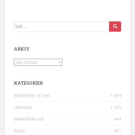
Sök efter:
ARKIV
Arkiv
KATEGORIER
Berättelser ur livet
1 634
Litteratur
1 225
Bilder/bildkonst
444
Resor
401