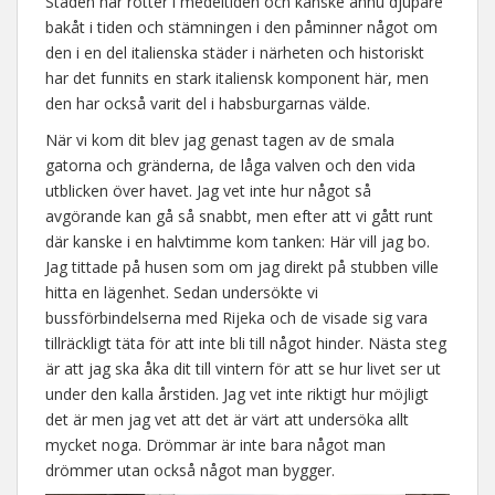
Staden har rötter i medeltiden och kanske ännu djupare
bakåt i tiden och stämningen i den påminner något om
den i en del italienska städer i närheten och historiskt
har det funnits en stark italiensk komponent här, men
den har också varit del i habsburgarnas välde.
När vi kom dit blev jag genast tagen av de smala
gatorna och gränderna, de låga valven och den vida
utblicken över havet. Jag vet inte hur något så
avgörande kan gå så snabbt, men efter att vi gått runt
där kanske i en halvtimme kom tanken: Här vill jag bo.
Jag tittade på husen som om jag direkt på stubben ville
hitta en lägenhet. Sedan undersökte vi
bussförbindelserna med Rijeka och de visade sig vara
tillräckligt täta för att inte bli till något hinder. Nästa steg
är att jag ska åka dit till vintern för att se hur livet ser ut
under den kalla årstiden. Jag vet inte riktigt hur möjligt
det är men jag vet att det är värt att undersöka allt
mycket noga. Drömmar är inte bara något man
drömmer utan också något man bygger.