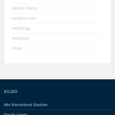
Världen Österut
viewpoint-east
Vikboblogg
Vinterpoet
Zrcalo
BILDER
Alte Wasserkunst Bautzen
Förvår i kärret