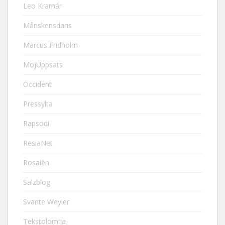
Leo Kramár
Månskensdans
Marcus Fridholm
MojUppsats
Occident
Pressylta
Rapsodi
ResiaNet
Rosaièn
Salzblog
Svante Weyler
Tekstolomija