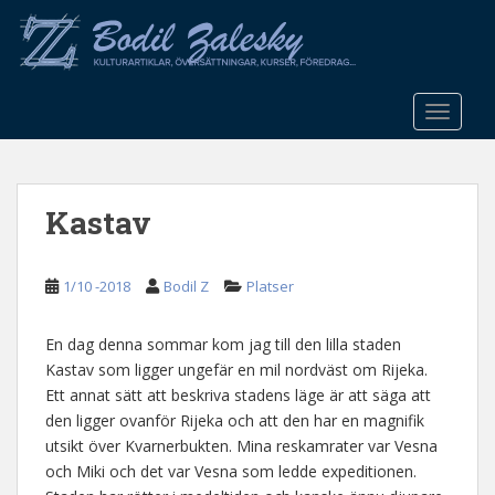
S
k
i
p
t
TOGGLE
o
m
a
Kastav
i
n
c
1/10 -2018
Bodil Z
Platser
o
n
t
En dag denna sommar kom jag till den lilla staden
e
Kastav som ligger ungefär en mil nordväst om Rijeka.
n
Ett annat sätt att beskriva stadens läge är att säga att
t
den ligger ovanför Rijeka och att den har en magnifik
utsikt över Kvarnerbukten. Mina reskamrater var Vesna
och Miki och det var Vesna som ledde expeditionen.