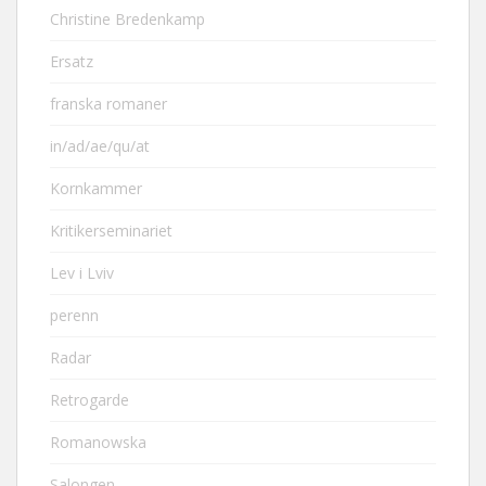
Christine Bredenkamp
Ersatz
franska romaner
in/ad/ae/qu/at
Kornkammer
Kritikerseminariet
Lev i Lviv
perenn
Radar
Retrogarde
Romanowska
Salongen