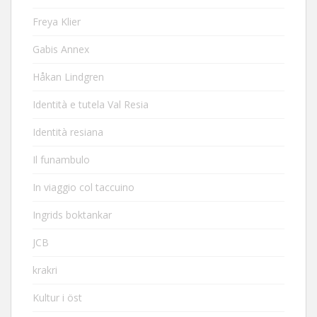
Freya Klier
Gabis Annex
Håkan Lindgren
Identità e tutela Val Resia
Identità resiana
Il funambulo
In viaggio col taccuino
Ingrids boktankar
JCB
krakri
Kultur i öst