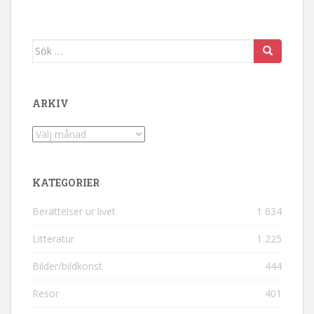
Sök efter:
ARKIV
Arkiv
KATEGORIER
Berättelser ur livet
1 634
Litteratur
1 225
Bilder/bildkonst
444
Resor
401