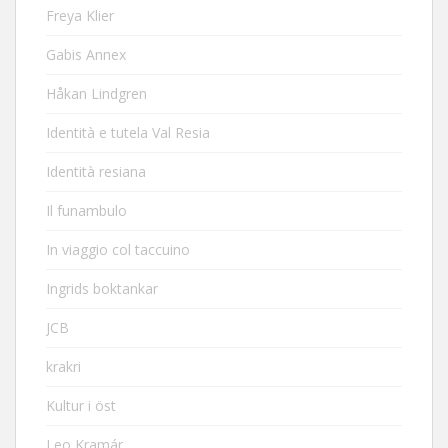
Freya Klier
Gabis Annex
Håkan Lindgren
Identità e tutela Val Resia
Identità resiana
Il funambulo
In viaggio col taccuino
Ingrids boktankar
JCB
krakri
Kultur i öst
Leo Kramár