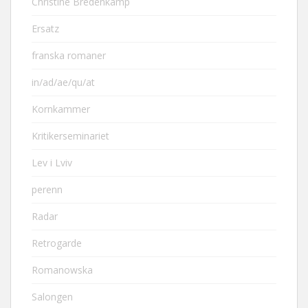
Christine Bredenkamp
Ersatz
franska romaner
in/ad/ae/qu/at
Kornkammer
Kritikerseminariet
Lev i Lviv
perenn
Radar
Retrogarde
Romanowska
Salongen