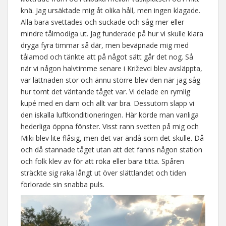
knä. Jag ursäktade mig åt olika håll, men ingen klagade.
Alla bara svettades och suckade och såg mer eller
mindre tålmodiga ut. Jag funderade på hur vi skulle klara
dryga fyra timmar så där, men beväpnade mig med
tålamod och tänkte att på något sätt går det nog. Så
när vi någon halvtimme senare i Križevci blev avsläppta,
var lättnaden stor och ännu större blev den när jag såg
hur tomt det väntande tåget var. Vi delade en rymlig
kupé med en dam och allt var bra. Dessutom slapp vi
den iskalla luftkonditioneringen. Här körde man vanliga
hederliga öppna fönster. Visst rann svetten på mig och
Miki blev lite flåsig, men det var ändå som det skulle. Då
och då stannade tåget utan att det fanns någon station
och folk klev av för att röka eller bara titta. Spåren
sträckte sig raka långt ut över slättlandet och tiden
förlorade sin snabba puls.