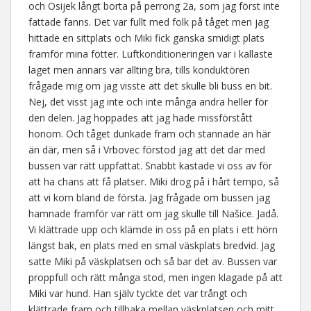
och Osijek långt borta på perrong 2a, som jag först inte
fattade fanns. Det var fullt med folk på tåget men jag
hittade en sittplats och Miki fick ganska smidigt plats
framför mina fötter. Luftkonditioneringen var i kallaste
laget men annars var allting bra, tills konduktören
frågade mig om jag visste att det skulle bli buss en bit.
Nej, det visst jag inte och inte många andra heller för
den delen. Jag hoppades att jag hade missförstått
honom. Och tåget dunkade fram och stannade än här
än där, men så i Vrbovec förstod jag att det där med
bussen var rätt uppfattat. Snabbt kastade vi oss av för
att ha chans att få platser. Miki drog på i hårt tempo, så
att vi kom bland de första. Jag frågade om bussen jag
hamnade framför var rätt om jag skulle till Našice. Jadå.
Vi klättrade upp och klämde in oss på en plats i ett hörn
längst bak, en plats med en smal väskplats bredvid. Jag
satte Miki på väskplatsen och så bar det av. Bussen var
proppfull och rätt många stod, men ingen klagade på att
Miki var hund. Han själv tyckte det var trångt och
klättrade fram och tillbaka mellan väskplatsen och mitt