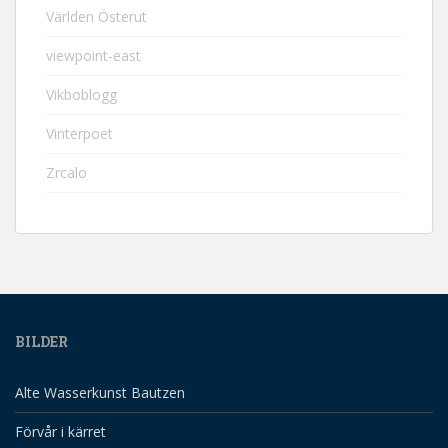
Världen Österut
viewpoint-east
Vikboblogg
Vinterpoet
Zrcalo
BILDER
Alte Wasserkunst Bautzen
Förvår i kärret