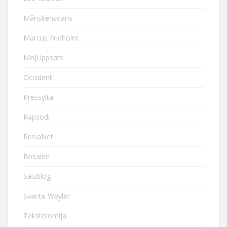
Månskensdans
Marcus Fridholm
MojUppsats
Occident
Pressylta
Rapsodi
ResiaNet
Rosaièn
Salzblog
Svante Weyler
Tekstolomija