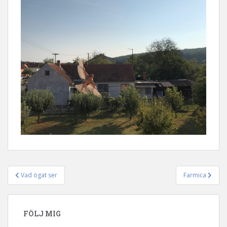
Vad ögat ser
Farmica
Inläggsnavigering
FÖLJ MIG