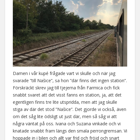
Damen i vår kupé frågade vart vi skulle och när jag
svarade ”till Našice”, sa hon ”där finns det ingen station”.
Förskräckt skrev jag till tjejerna från Farmica och fick
snabbt svaret att det visst fanns en station, ja, att det
egentligen finns tre lite utspridda, men att jag skulle
stiga av där det stod ”Našice”. Det gjorde vi också, även
om det såg lite ödsligt ut just där, men så såg vi att
några väntat på oss. Ivana och Suzana vinkade och vi
knatade snabbt fram längs den smala perrongremsan. Vi
hoppade in i bilen och allt var frid och fröjd och snart