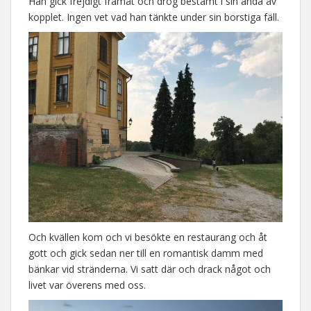
Han gick frejdigt framåt och drog bestämt i sin ända av
kopplet. Ingen vet vad han tänkte under sin borstiga fäll.
Och kvällen kom och vi besökte en restaurang och åt
gott och gick sedan ner till en romantisk damm med
bänkar vid stränderna. Vi satt där och drack något och
livet var överens med oss.