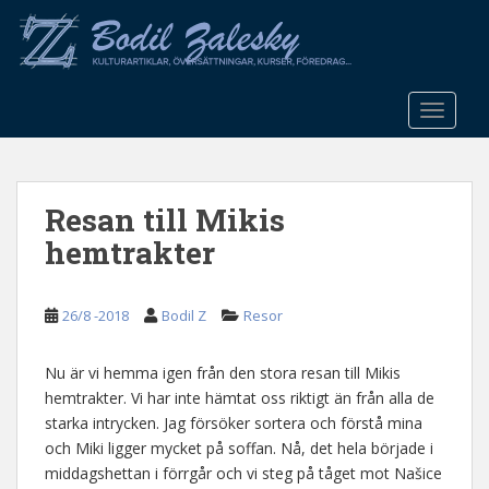
S
k
i
p
t
TOGGLE
o
m
a
Resan till Mikis
i
n
hemtrakter
c
o
n
26/8 -2018
Bodil Z
Resor
t
e
Nu är vi hemma igen från den stora resan till Mikis
n
hemtrakter. Vi har inte hämtat oss riktigt än från alla de
t
starka intrycken. Jag försöker sortera och förstå mina
och Miki ligger mycket på soffan. Nå, det hela började i
middagshettan i förrgår och vi steg på tåget mot Našice