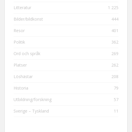
Litteratur
1 225
Bilder/bildkonst
444
Resor
401
Politik
362
Ord och språk
269
Platser
262
Löshästar
208
Historia
79
Utbildning/forskning
57
Sverige – Tyskland
11