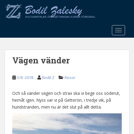
S
k
i
p
t
TOGGLE
o
m
a
Vägen vänder
i
n
c
5/8 -2018
Bodil Z
Resor
o
n
t
Och så vänder vägen och strax ska vi bege oss söderut,
e
hemåt igen. Nyss var vi på Getterön, i tredje vik, på
n
hundstranden, men nu är det slut på allt detta.
t