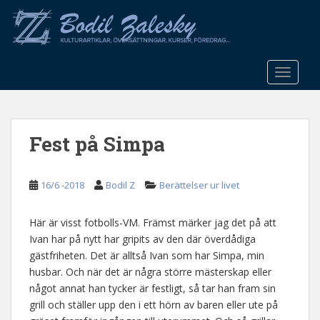
S
k
i
p
t
TOGGLE
o
m
a
Fest på Simpa
i
n
c
16/6 -2018
Bodil Z
Berättelser ur livet
o
n
t
Här är visst fotbolls-VM. Främst märker jag det på att
e
Ivan har på nytt har gripits av den där överdådiga
n
gästfriheten. Det är alltså Ivan som har Simpa, min
t
husbar. Och när det är några större mästerskap eller
något annat han tycker är festligt, så tar han fram sin
grill och ställer upp den i ett hörn av baren eller ute på