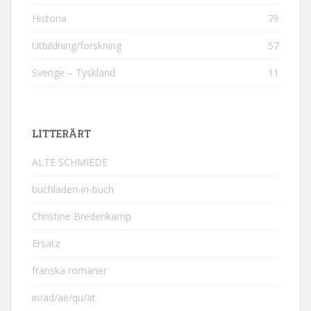
Historia
79
Utbildning/forskning
57
Sverige – Tyskland
11
LITTERÄRT
ALTE SCHMIEDE
buchladen-in-buch
Christine Bredenkamp
Ersatz
franska romaner
in/ad/ae/qu/at