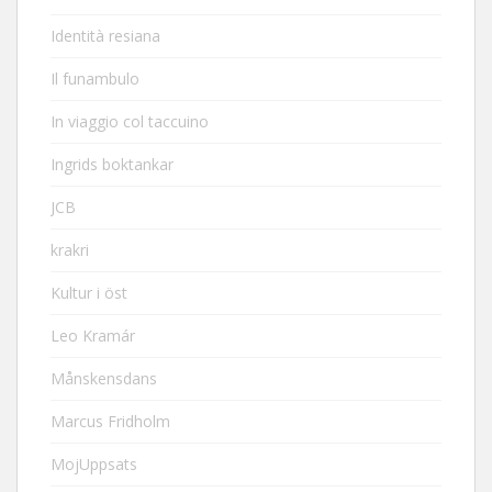
Identità resiana
Il funambulo
In viaggio col taccuino
Ingrids boktankar
JCB
krakri
Kultur i öst
Leo Kramár
Månskensdans
Marcus Fridholm
MojUppsats