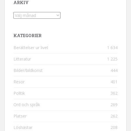
ARKIV
Arkiv
KATEGORIER
Berättelser ur livet
1 634
Litteratur
1 225
Bilder/bildkonst
444
Resor
401
Politik
362
Ord och språk
269
Platser
262
Löshästar
208