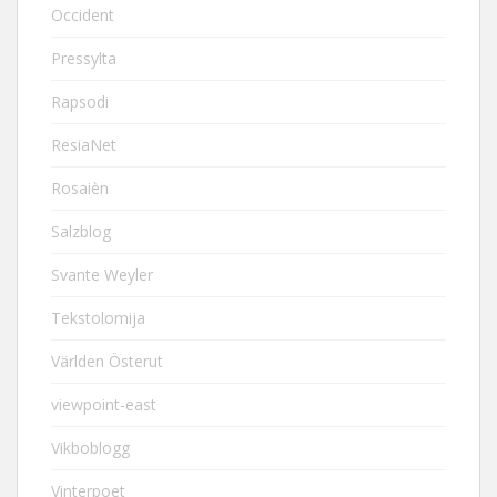
Occident
Pressylta
Rapsodi
ResiaNet
Rosaièn
Salzblog
Svante Weyler
Tekstolomija
Världen Österut
viewpoint-east
Vikboblogg
Vinterpoet