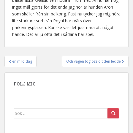
balsamiska kvällsluften flöda in i rummet. Ännu har nog
inget mål gjorts för det enda jag hör är hunden Aron
som skäller från sin balkong. Fast nu tycker jag mig höra
lite starkare sorl från Royal här tvärs över
parkeringsplatsen. Kanske var det just nära att något
hände. Det är ju ofta det i sådana här spel.
en mild dag
Och vägen tog oss dit den ledde
Inläggsnavigering
FÖLJ MIG
Sök efter: