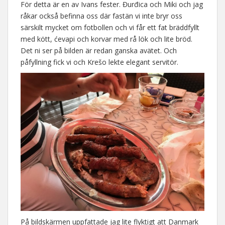
För detta är en av Ivans fester. Đurđica och Miki och jag
råkar också befinna oss där fastän vi inte bryr oss
särskilt mycket om fotbollen och vi får ett fat bräddfyllt
med kött, ćevapi och korvar med rå lök och lite bröd.
Det ni ser på bilden är redan ganska avätet. Och
påfyllning fick vi och Krešo lekte elegant servitör.
På bildskärmen uppfattade jag lite flyktigt att Danmark