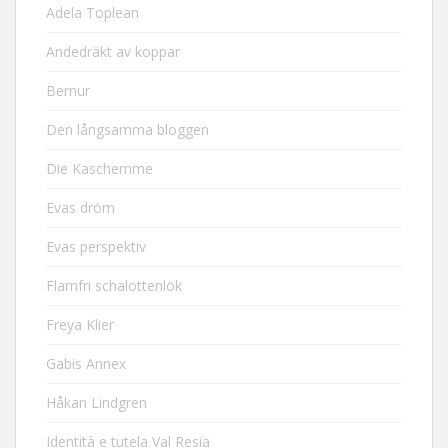
Adela Toplean
Andedräkt av koppar
Bernur
Den långsamma bloggen
Die Kaschemme
Evas dröm
Evas perspektiv
Flarnfri schalottenlök
Freya Klier
Gabis Annex
Håkan Lindgren
Identità e tutela Val Resia