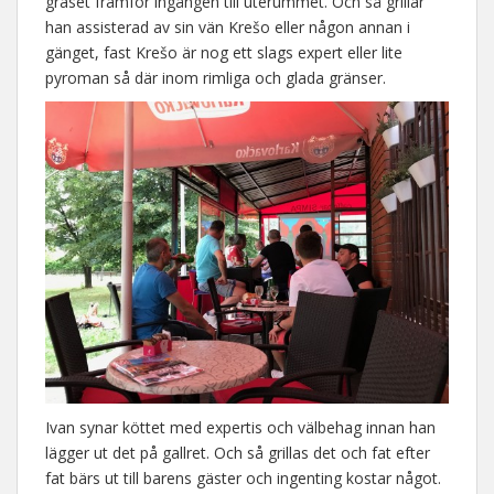
gräset framför ingången till uterummet. Och så grillar
han assisterad av sin vän Krešo eller någon annan i
gänget, fast Krešo är nog ett slags expert eller lite
pyroman så där inom rimliga och glada gränser.
Ivan synar köttet med expertis och välbehag innan han
lägger ut det på gallret. Och så grillas det och fat efter
fat bärs ut till barens gäster och ingenting kostar något.