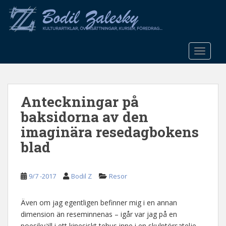
S
k
i
p
t
TOGGLE
o
m
a
Anteckningar på
i
n
baksidorna av den
c
imaginära resedagbokens
o
blad
n
t
e
9/7 -2017
Bodil Z
Resor
n
t
Även om jag egentligen befinner mig i en annan
dimension än reseminnenas – igår var jag på en
poesikväll i ett kinesiskt tehus inne i en skulptörsatelje