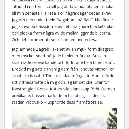
inlindad i natten – så vill jag ändå vända blicken tillbaka
till min senaste lilla resa. För några dagar sedan skrev
jag om den under titeln ”Vagabond på flykt”. Nu tänker
jag skriva på baksidorna av det imaginära blockets blad
och plocka fram några av de mellanliggande bilderna.
Och det kommer att se ut som en annan resa.
Jag lämnade Zagreb i skenet av en mjuk förmiddagssol
men mycket snart började himlen mörkna. Bussen
skramlade oroväckande och förlorade hela tiden i kraft.
Bredvid mig satt en vänlig dam från Jehovas vittnen, en
kroatiska bosatt i Trieste sedan många år. Hon utförde
sitt vittnesarbete på mig och jag lät det ske. Utanför
fönstret gled Gorski Kotars vilda landskap förbi. Damen
predikade, bussen hackade och plötsligt – i den lilla
staden Vrbovsko – upphörde dess framåtrörelse.