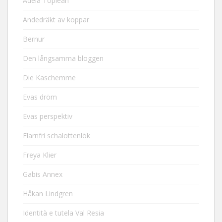
Adela Toplean
Andedräkt av koppar
Bernur
Den långsamma bloggen
Die Kaschemme
Evas dröm
Evas perspektiv
Flarnfri schalottenlök
Freya Klier
Gabis Annex
Håkan Lindgren
Identità e tutela Val Resia