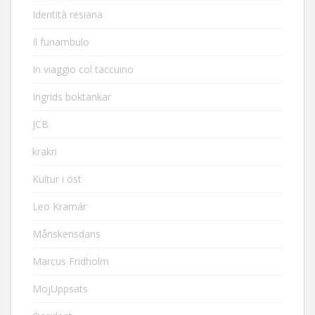
Identità resiana
Il funambulo
In viaggio col taccuino
Ingrids boktankar
JCB
krakri
Kultur i öst
Leo Kramár
Månskensdans
Marcus Fridholm
MojUppsats