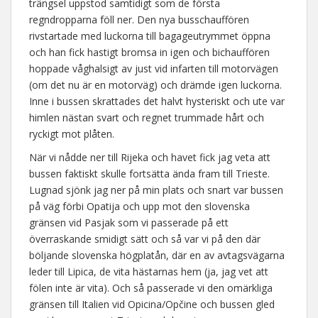
trängsel uppstod samtidigt som de första
regndropparna föll ner. Den nya busschauffören
rivstartade med luckorna till bagageutrymmet öppna
och han fick hastigt bromsa in igen och bichauffören
hoppade våghalsigt av just vid infarten till motorvägen
(om det nu är en motorväg) och drämde igen luckorna.
Inne i bussen skrattades det halvt hysteriskt och ute var
himlen nästan svart och regnet trummade hårt och
ryckigt mot plåten.
När vi nådde ner till Rijeka och havet fick jag veta att
bussen faktiskt skulle fortsätta ända fram till Trieste.
Lugnad sjönk jag ner på min plats och snart var bussen
på väg förbi Opatija och upp mot den slovenska
gränsen vid Pasjak som vi passerade på ett
överraskande smidigt sätt och så var vi på den där
böljande slovenska högplatån, där en av avtagsvägarna
leder till Lipica, de vita hästarnas hem (ja, jag vet att
fölen inte är vita). Och så passerade vi den omärkliga
gränsen till Italien vid Opicina/Opčine och bussen gled