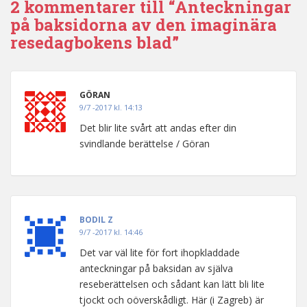
2 kommentarer till “Anteckningar
på baksidorna av den imaginära
resedagbokens blad”
GÖRAN
9/7 -2017 kl. 14:13
Det blir lite svårt att andas efter din
svindlande berättelse / Göran
BODIL Z
9/7 -2017 kl. 14:46
Det var väl lite för fort ihopkladdade
anteckningar på baksidan av själva
reseberättelsen och sådant kan lätt bli lite
tjockt och oöverskådligt. Här (i Zagreb) är