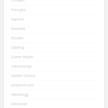
Occident
Pressylta
Rapsodi
ResiaNet
Rosaièn
Salzblog
Svante Weyler
Tekstolomija
Världen Österut
viewpoint-east
Vikboblogg
Vinterpoet