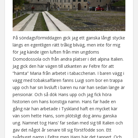
På söndagsförmiddagen gick jag ett ganska långt stycke
längs en egentligen rätt tråkig bilväg, men inte för mig
för jag kände igen luften från min ungdoms
Domodossola och från andra platser i det alpina Italien.
Jag gick den här vägen till utkanten av Feltre för att
”hämta” Maria från arbetet i tabaccherian. I baren vägg i
vägg med tobaksaffären fanns Luigi som bor en trappa
upp och har sin livsluft i baren nu när han sedan länge är
pensionär. Och så dök Hans upp och jag fick höra
historien om hans konstiga namn. Hans far hade en
gång när han arbetade i Tyskland haft en mycket kär
vän som hette Hans, som plötsligt dog ännu ganska
ung. Namnet tog Hans’ far sedan med sig till Italien och
gav det något år senare till sig förstfödde son. Ett
svårburet namn i Feltre men Hans bär det tappert. Och