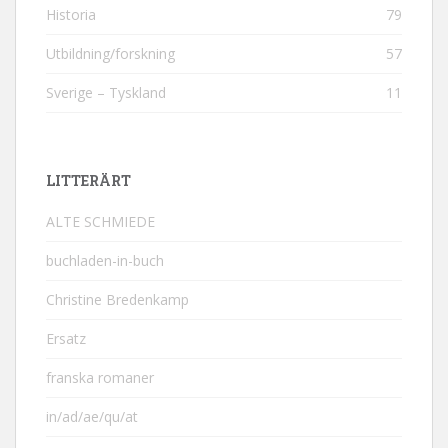
Historia
79
Utbildning/forskning
57
Sverige – Tyskland
11
LITTERÄRT
ALTE SCHMIEDE
buchladen-in-buch
Christine Bredenkamp
Ersatz
franska romaner
in/ad/ae/qu/at