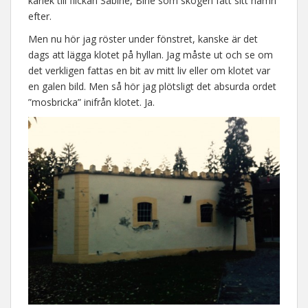
kärlek till flickan Sabine, Bine som skogen fått sitt namn
efter.
Men nu hör jag röster under fönstret, kanske är det
dags att lägga klotet på hyllan. Jag måste ut och se om
det verkligen fattas en bit av mitt liv eller om klotet var
en galen bild. Men så hör jag plötsligt det absurda ordet
”mosbricka” inifrån klotet. Ja.