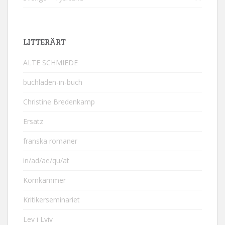
LITTERÄRT
ALTE SCHMIEDE
buchladen-in-buch
Christine Bredenkamp
Ersatz
franska romaner
in/ad/ae/qu/at
Kornkammer
Kritikerseminariet
Lev i Lviv