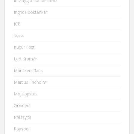
In viaggio col taccuino
Ingrids boktankar
JCB
krakri
Kultur i öst
Leo Kramár
Månskensdans
Marcus Fridholm
MojUppsats
Occident
Pressylta
Rapsodi