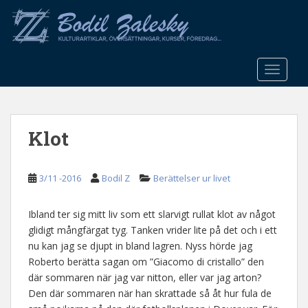
S
k
i
p
t
TOGGLE
o
m
a
Klot
i
n
c
3/11 -2016
Bodil Z
Berättelser ur livet
o
n
t
Ibland ter sig mitt liv som ett slarvigt rullat klot av något
e
glidigt mångfärgat tyg. Tanken vrider lite på det och i ett
n
nu kan jag se djupt in bland lagren. Nyss hörde jag
t
Roberto berätta sagan om ”Giacomo di cristallo” den
där sommaren när jag var nitton, eller var jag arton?
Den där sommaren när han skrattade så åt hur fula de