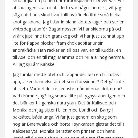
små pojkarna på den där fotbollsplanen i Dover var. För
att nu ingen ska tro att detta var något hemskt, vill jag
säga att hans skratt var fullt av kärlek till de små bleka
knotiga knäna. Jag tittar in bland klotets lager och ser en
vinterdag utanför Bagarmossen. Vi har skidorna på och
vi är djupt inne i en granskog och vi har just stannat upp
lite för Pappa plockar fram chokladbitar ur sin
anorakficka. Han räcker en till oss var, en till Kudda, en
till Axel och en till mig. Mamma och Nilla är nog hemma.
Är jag sju år? Kanske.
Jag fumlar med klotet och tappar det och en bit rullas
upp, vilken händelse är det som försvinner? Det går inte
att veta. Var det de tre senaste månadernas drömmar?
Vad drömde jag? Jag snurrar lite på tygnystanet igen och
det blänker till ganska nära ytan. Det är Kalksee och
Monika och jag sitter i bilen med Londi och Barry i
baksätet, båda unga. Vi far just genom en skog som
nog är Binenwalde och borta i synkanten glittrar det till i
Kalksees yta. Monika berättar om prinsen och hans