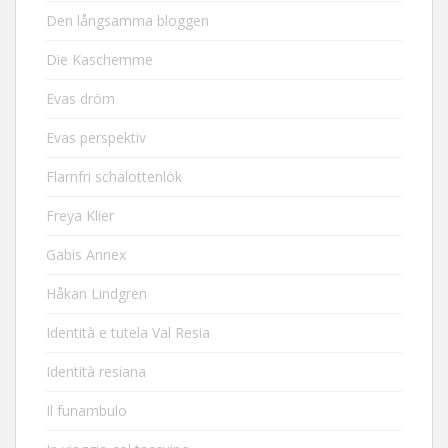
Den långsamma bloggen
Die Kaschemme
Evas dröm
Evas perspektiv
Flarnfri schalottenlök
Freya Klier
Gabis Annex
Håkan Lindgren
Identità e tutela Val Resia
Identità resiana
Il funambulo