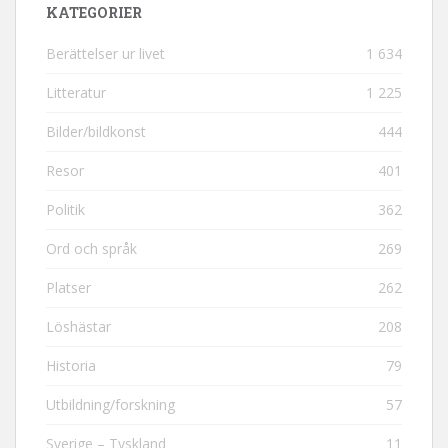
KATEGORIER
Berättelser ur livet
1 634
Litteratur
1 225
Bilder/bildkonst
444
Resor
401
Politik
362
Ord och språk
269
Platser
262
Löshästar
208
Historia
79
Utbildning/forskning
57
Sverige – Tyskland
11