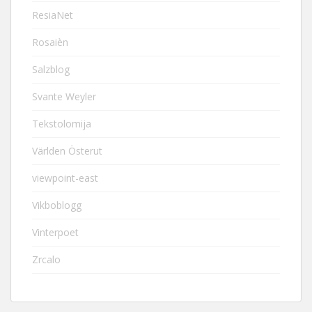
ResiaNet
Rosaièn
Salzblog
Svante Weyler
Tekstolomija
Världen Österut
viewpoint-east
Vikboblogg
Vinterpoet
Zrcalo