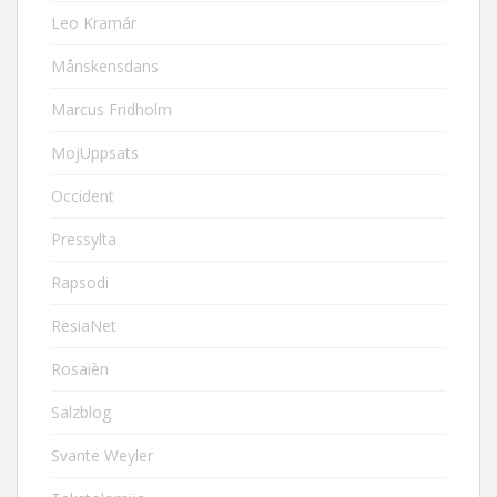
Leo Kramár
Månskensdans
Marcus Fridholm
MojUppsats
Occident
Pressylta
Rapsodi
ResiaNet
Rosaièn
Salzblog
Svante Weyler