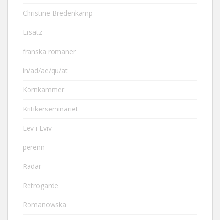
Christine Bredenkamp
Ersatz
franska romaner
in/ad/ae/qu/at
Kornkammer
Kritikerseminariet
Lev i Lviv
perenn
Radar
Retrogarde
Romanowska