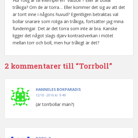
Hur rolig är till exempel en ”våtboll”? Eller är bollar
tråkiga? Om de är torra… Eller kommer det sig av att det
är torrt inne i någons huvud? Egentligen betraktas väl
bollar snarare som roliga än tråkiga, fortsätter jag mina
funderingar. Det är det torra som inte är bra. Kanske
ligger det något slags djärv kontrastverkan i mötet
mellan torr och boll, men hur tråkigt är det?
2 kommentarer till “Torrboll”
HANNELES BOKPARADIS
12/10 -2016 kl. 9:49
(är torrbollar män?)