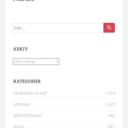
Sök efter:
ARKIV
Arkiv
KATEGORIER
Berättelser ur livet
1 634
Litteratur
1 225
Bilder/bildkonst
444
Resor
401