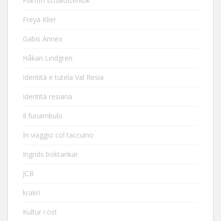
Flarnfri schalottenlök
Freya Klier
Gabis Annex
Håkan Lindgren
Identità e tutela Val Resia
Identità resiana
Il funambulo
In viaggio col taccuino
Ingrids boktankar
JCB
krakri
Kultur i öst