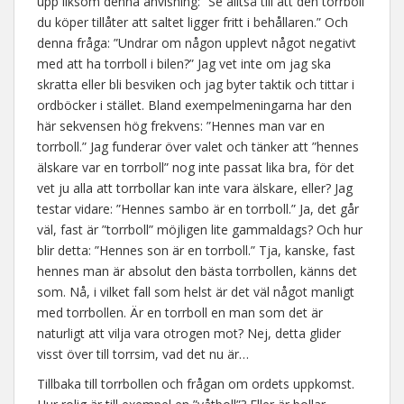
upp liksom denna anvisning: ”Se alltså till att den torrboll
du köper tillåter att saltet ligger fritt i behållaren.” Och
denna fråga: ”Undrar om någon upplevt något negativt
med att ha torrboll i bilen?” Jag vet inte om jag ska
skratta eller bli besviken och jag byter taktik och tittar i
ordböcker i stället. Bland exempelmeningarna har den
här sekvensen hög frekvens: ”Hennes man var en
torrboll.” Jag funderar över valet och tänker att ”hennes
älskare var en torrboll” nog inte passat lika bra, för det
vet ju alla att torrbollar kan inte vara älskare, eller? Jag
testar vidare: ”Hennes sambo är en torrboll.” Ja, det går
väl, fast är ”torrboll” möjligen lite gammaldags? Och hur
blir detta: ”Hennes son är en torrboll.” Tja, kanske, fast
hennes man är absolut den bästa torrbollen, känns det
som. Nå, i vilket fall som helst är det väl något manligt
med torrbollen. Är en torrboll en man som det är
naturligt att vilja vara otrogen mot? Nej, detta glider
visst över till torrsim, vad det nu är…
Tillbaka till torrbollen och frågan om ordets uppkomst.