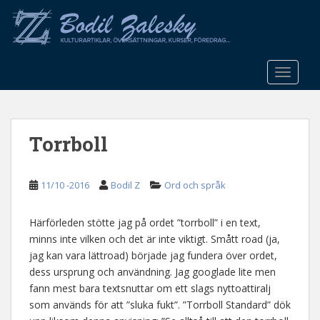
S
k
i
p
t
TOGGLE
o
m
a
Torrboll
i
n
c
11/10 -2016
Bodil Z
Ord och språk
o
n
t
Härförleden stötte jag på ordet ”torrboll” i en text,
e
minns inte vilken och det är inte viktigt. Smått road (ja,
n
jag kan vara lättroad) började jag fundera över ordet,
t
dess ursprung och användning. Jag googlade lite men
fann mest bara textsnuttar om ett slags nyttoattiralj
som används för att ”sluka fukt”. ”Torrboll Standard” dök