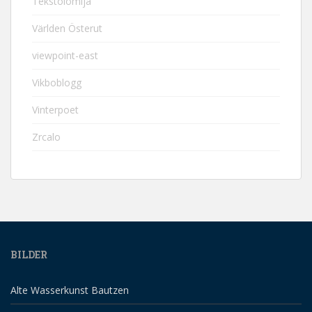
Tekstolomija
Världen Österut
viewpoint-east
Vikboblogg
Vinterpoet
Zrcalo
BILDER
Alte Wasserkunst Bautzen