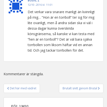
BODIL Z
12/10 -2016 kl. 11:01
Det verkar vara snarare manligt än kvinnligt
på mig… ”Hon är en torrboll” ter sig för mig
lite ovanligt, men å andra sidan ska vi väl i
dessa dagar kunna överskrida
könsgränserna, så kanske vi kan testa med
”hen är en torrboll”? Det är väl bara själva
torrbollen som liksom häftar vid en annan
tid. Och jag tackar torrbollen för det.
Kommentarer är stängda.
Det här med vädret
Brutalt snitt genom Brutal
Inläggsnavigering
FÖLJ MIG