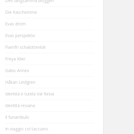
Den långsamma bloggen
Die Kaschemme
Evas dröm
Evas perspektiv
Flarnfri schalottenlök
Freya Klier
Gabis Annex
Håkan Lindgren
Identità e tutela Val Resia
Identità resiana
Il funambulo
In viaggio col taccuino