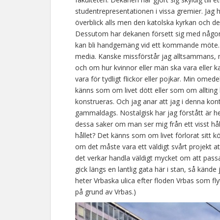
studentrepresentationen i vissa gremier. Jag h
överblick alls men den katolska kyrkan och den
Dessutom har dekanen försett sig med någon 
kan bli handgemäng vid ett kommande möte. Nej
media. Kanske missförstår jag alltsammans, 
och om hur kvinnor eller män ska vara eller ka
vara för tydligt flickor eller pojkar. Min omed
känns som om livet dött eller som om alltin
konstrueras. Och jag anar att jag i denna kon
gammaldags. Nostalgisk har jag förstått är hel
dessa saker om man ser mig från ett visst hål
hållet? Det känns som om livet förlorat sitt 
om det måste vara ett väldigt svårt projekt a
det verkar handla väldigt mycket om att passa 
gick längs en lantlig gata här i stan, så kände 
heter Vrbaska ulica efter floden Vrbas som f
på grund av Vrbas.)