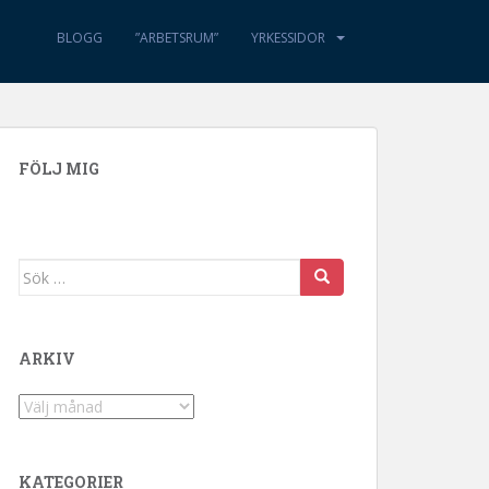
BLOGG
”ARBETSRUM”
YRKESSIDOR
FÖLJ MIG
Sök efter:
ARKIV
Arkiv
KATEGORIER