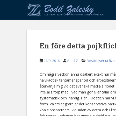
S
k
i
p
t
o
m
En före detta pojkfli
a
i
n
21/9 -2016
Bodil Z
Berättelser ur livet
c
o
n
Om några veckor, ännu osäkert exakt hur många
t
halvkaotisk tentamensperiod och arbetstiderna
e
återvänja mig vid det svenska mediala flödet
n
inte alls följt med i vad man gör eller talar o
t
systematisk och ihärdig. Här i Kroatien har vi 
form. Valets segrare är det konservativa par
koalitionspartners. Vid sidan av detta och i li
fakulteten. Dekanen har gjort sig skyldig till 