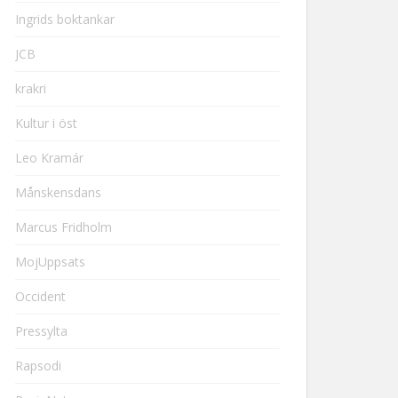
Ingrids boktankar
JCB
krakri
Kultur i öst
Leo Kramár
Månskensdans
Marcus Fridholm
MojUppsats
Occident
Pressylta
Rapsodi