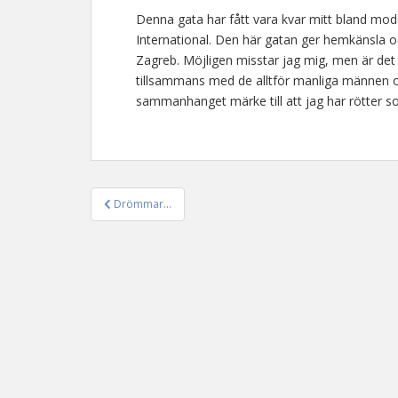
Denna gata har fått vara kvar mitt bland mo
International. Den här gatan ger hemkänsla oc
Zagreb. Möjligen misstar jag mig, men är det 
tillsammans med de alltför manliga männen och
sammanhanget märke till att jag har rötter s
Drömmar…
Inläggsnavigering