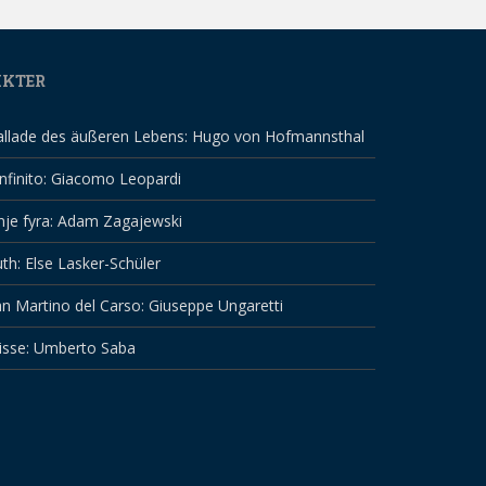
IKTER
allade des äußeren Lebens: Hugo von Hofmannsthal
infinito: Giacomo Leopardi
nje fyra: Adam Zagajewski
th: Else Lasker-Schüler
n Martino del Carso: Giuseppe Ungaretti
isse: Umberto Saba