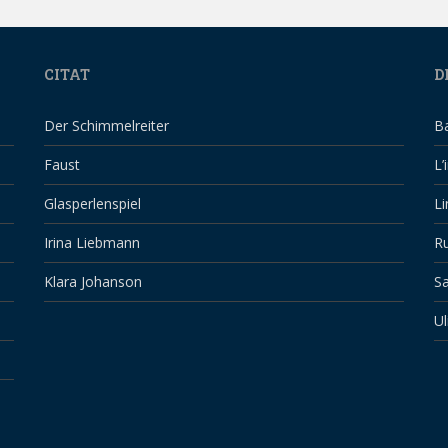
CITAT
D
Der Schimmelreiter
B
Faust
L’
Glasperlenspiel
Li
Irina Liebmann
Ru
Klara Johanson
Sa
Ul