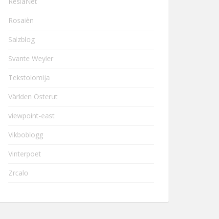
ResiaNet
Rosaièn
Salzblog
Svante Weyler
Tekstolomija
Världen Österut
viewpoint-east
Vikboblogg
Vinterpoet
Zrcalo