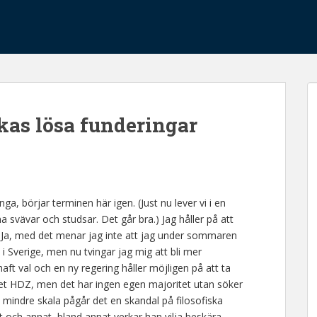
ckas lösa funderingar
, börjar terminen här igen. (Just nu lever vi i en
 svävar och studsar. Det går bra.) Jag håller på att
. Ja, med det menar jag inte att jag under sommaren
m i Sverige, men nu tvingar jag mig att bli mer
haft val och en ny regering håller möjligen på att ta
tiet HDZ, men det har ingen egen majoritet utan söker
te mindre skala pågår det en skandal på filosofiska
ett och annat, bland annat verkar han vilja beskära