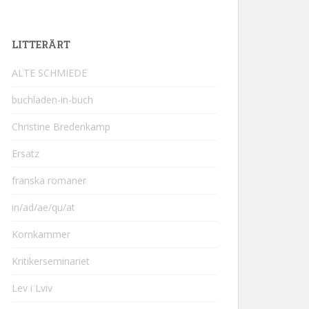
LITTERÄRT
ALTE SCHMIEDE
buchladen-in-buch
Christine Bredenkamp
Ersatz
franska romaner
in/ad/ae/qu/at
Kornkammer
Kritikerseminariet
Lev i Lviv