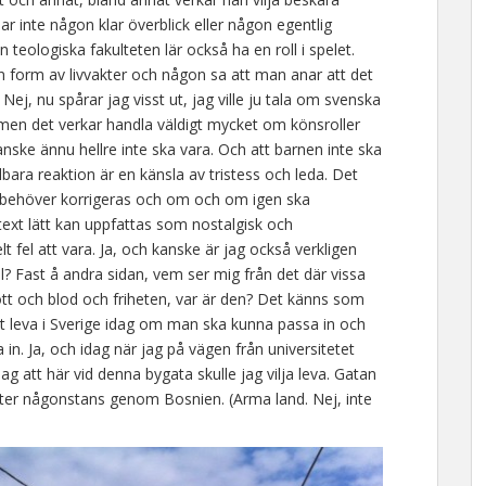
ar inte någon klar överblick eller någon egentlig
 teologiska fakulteten lär också ha en roll i spelet.
form av livvakter och någon sa att man anar att det
, nu spårar jag visst ut, jag ville ju tala om svenska
men det verkar handla väldigt mycket om könsroller
nske ännu hellre inte ska vara. Och att barnen inte ska
elbara reaktion är en känsla av tristess och leda. Det
g behöver korrigeras och om och om igen ska
text lätt kan uppfattas som nostalgisk och
t fel att vara. Ja, och kanske är jag också verkligen
l? Fast å andra sidan, vem ser mig från det där vissa
kött och blod och friheten, var är den? Det känns som
tt leva i Sverige idag om man ska kunna passa in och
in. Ja, och idag när jag på vägen från universitetet
jag att här vid denna bygata skulle jag vilja leva. Gatan
lyter någonstans genom Bosnien. (Arma land. Nej, inte