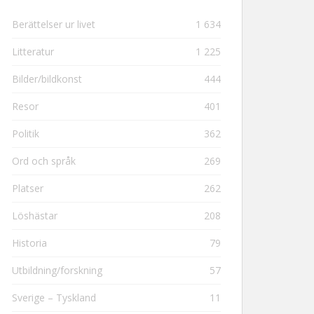
Berättelser ur livet
1 634
Litteratur
1 225
Bilder/bildkonst
444
Resor
401
Politik
362
Ord och språk
269
Platser
262
Löshästar
208
Historia
79
Utbildning/forskning
57
Sverige – Tyskland
11