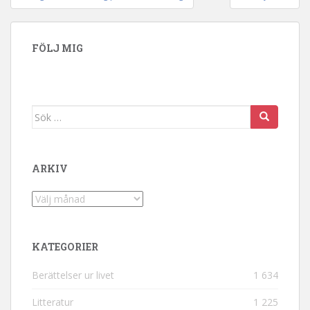
Inläggsnavigering
FÖLJ MIG
Sök efter:
ARKIV
Arkiv
KATEGORIER
Berättelser ur livet
1 634
Litteratur
1 225