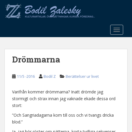
S
k
i
p
t
TOGGLE
o
m
a
Drömmarna
i
n
c
11/5 -2016
Bodil Z
Berättelser ur livet
o
n
t
Varifrån kommer drömmarna? Inatt drömde jag
e
stormigt och strax innan jag vaknade ekade dessa ord
n
stort:
t
”Och Sangriadagarna kom till oss och vi tvangs dricka
blod.”
Ja, jag hör röster om nätterna, korta tydliga sekvenser.