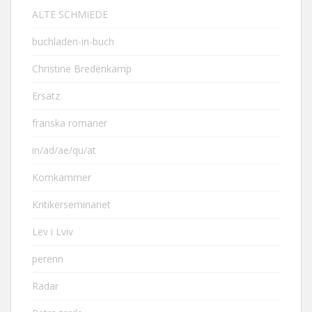
ALTE SCHMIEDE
buchladen-in-buch
Christine Bredenkamp
Ersatz
franska romaner
in/ad/ae/qu/at
Kornkammer
Kritikerseminariet
Lev i Lviv
perenn
Radar