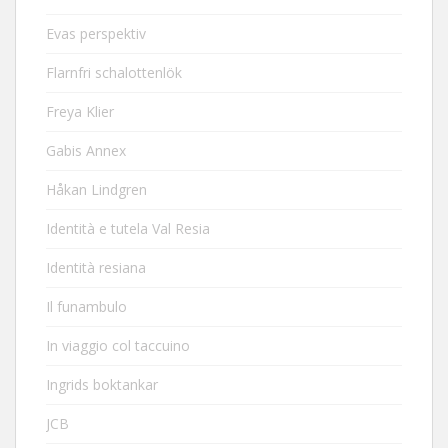
Evas perspektiv
Flarnfri schalottenlök
Freya Klier
Gabis Annex
Håkan Lindgren
Identità e tutela Val Resia
Identità resiana
Il funambulo
In viaggio col taccuino
Ingrids boktankar
JCB