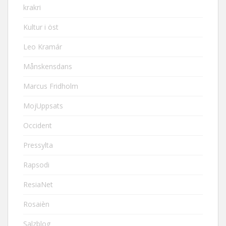
krakri
Kultur i öst
Leo Kramár
Månskensdans
Marcus Fridholm
MojUppsats
Occident
Pressylta
Rapsodi
ResiaNet
Rosaièn
Salzblog