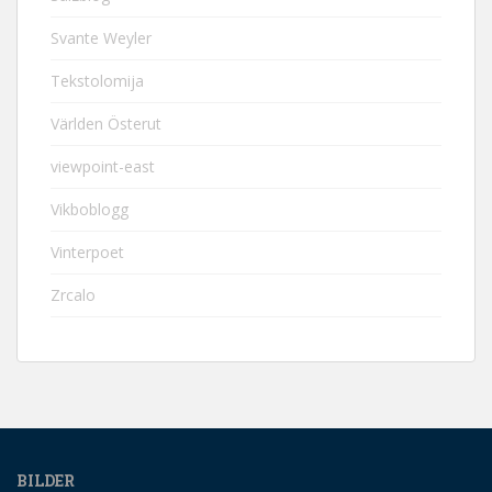
Svante Weyler
Tekstolomija
Världen Österut
viewpoint-east
Vikboblogg
Vinterpoet
Zrcalo
BILDER