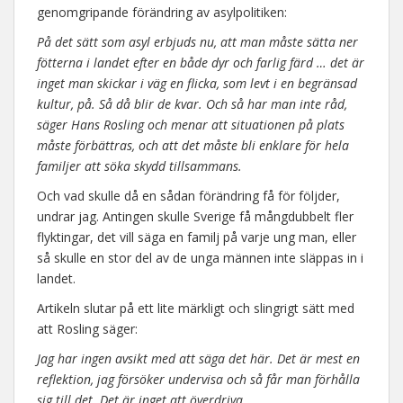
genomgripande förändring av asylpolitiken:
På det sätt som asyl erbjuds nu, att man måste sätta ner
fötterna i landet efter en både dyr och farlig färd … det är
inget man skickar i väg en flicka, som levt i en begränsad
kultur, på. Så då blir de kvar. Och så har man inte råd,
säger Hans Rosling och menar att situationen på plats
måste förbättras, och att det måste bli enklare för hela
familjer att söka skydd tillsammans.
Och vad skulle då en sådan förändring få för följder,
undrar jag. Antingen skulle Sverige få mångdubbelt fler
flyktingar, det vill säga en familj på varje ung man, eller
så skulle en stor del av de unga männen inte släppas in i
landet.
Artikeln slutar på ett lite märkligt och slingrigt sätt med
att Rosling säger:
Jag har ingen avsikt med att säga det här. Det är mest en
reflektion, jag försöker undervisa och så får man förhålla
sig till det. Det är inget att överdriva.