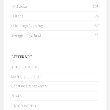
Löshästar
208
Historia
79
Utbildning/forskning
57
Sverige – Tyskland
11
LITTERÄRT
ALTE SCHMIEDE
buchladen-in-buch
Christine Bredenkamp
Ersatz
franska romaner