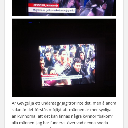
Är Gevgelija ett undantag? Jag tror inte det, men å andra
sidan är det förstås möjligt att männen är mer synliga
än kvinnorna, att det kan finnas några kvinnor ”bakom”
alla männen. Jag har funderat över vad denna sneda