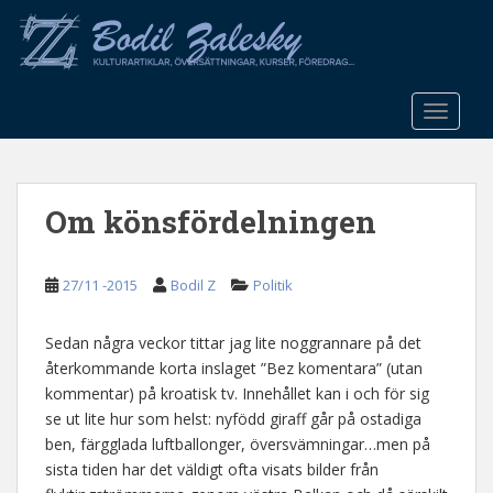
S
k
i
p
t
TOGGLE
o
m
a
Om könsfördelningen
i
n
c
27/11 -2015
Bodil Z
Politik
o
n
t
Sedan några veckor tittar jag lite noggrannare på det
e
återkommande korta inslaget ”Bez komentara” (utan
n
kommentar) på kroatisk tv. Innehållet kan i och för sig
t
se ut lite hur som helst: nyfödd giraff går på ostadiga
ben, färgglada luftballonger, översvämningar…men på
sista tiden har det väldigt ofta visats bilder från