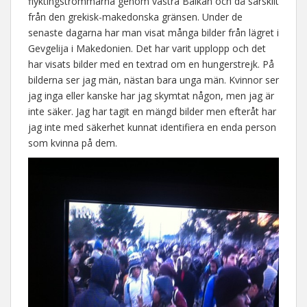
flyktingströmmarna genom västra Balkan och då särskilt
från den grekisk-makedonska gränsen. Under de
senaste dagarna har man visat många bilder från lägret i
Gevgelija i Makedonien. Det har varit upplopp och det
har visats bilder med en textrad om en hungerstrejk. På
bilderna ser jag män, nästan bara unga män. Kvinnor ser
jag inga eller kanske har jag skymtat någon, men jag är
inte säker. Jag har tagit en mängd bilder men efteråt har
jag inte med säkerhet kunnat identifiera en enda person
som kvinna på dem.