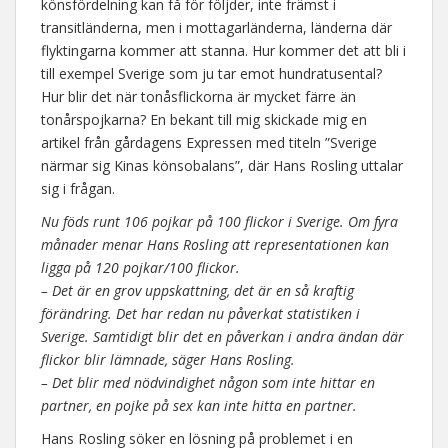
könsfördelning kan få för följder, inte främst i
transitländerna, men i mottagarländerna, länderna där
flyktingarna kommer att stanna. Hur kommer det att bli i
till exempel Sverige som ju tar emot hundratusental?
Hur blir det när tonåsflickorna är mycket färre än
tonårspojkarna? En bekant till mig skickade mig en
artikel från gårdagens Expressen med titeln ”Sverige
närmar sig Kinas könsobalans”, där Hans Rosling uttalar
sig i frågan.
Nu föds runt 106 pojkar på 100 flickor i Sverige. Om fyra
månader menar Hans Rosling att representationen kan
ligga på 120 pojkar/100 flickor.
– Det är en grov uppskattning, det är en så kraftig
förändring. Det har redan nu påverkat statistiken i
Sverige. Samtidigt blir det en påverkan i andra ändan där
flickor blir lämnade, säger Hans Rosling.
– Det blir med nödvindighet någon som inte hittar en
partner, en pojke på sex kan inte hitta en partner.
Hans Rosling söker en lösning på problemet i en