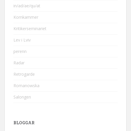
in/ad/ae/qu/at
Kornkammer
Kritikerseminariet
Lev i Lviv
perenn
Radar
Retrogarde
Romanowska
Salongen
BLOGGAR