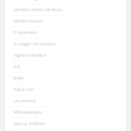
Identità e tutela Val Resia
Identità resiana
Il funambulo
In viaggio col taccuino
Ingrids boktankar
JCB
krakri
Kultur i öst
Leo Kramár
Månskensdans
Marcus Fridholm