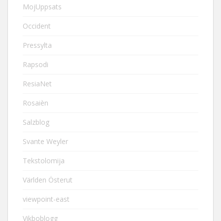
MojUppsats
Occident
Pressylta
Rapsodi
ResiaNet
Rosaièn
Salzblog
Svante Weyler
Tekstolomija
Världen Österut
viewpoint-east
Vikboblogg