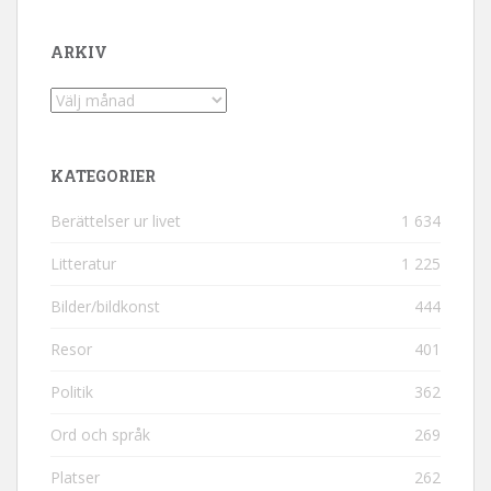
ARKIV
Arkiv
KATEGORIER
Berättelser ur livet
1 634
Litteratur
1 225
Bilder/bildkonst
444
Resor
401
Politik
362
Ord och språk
269
Platser
262