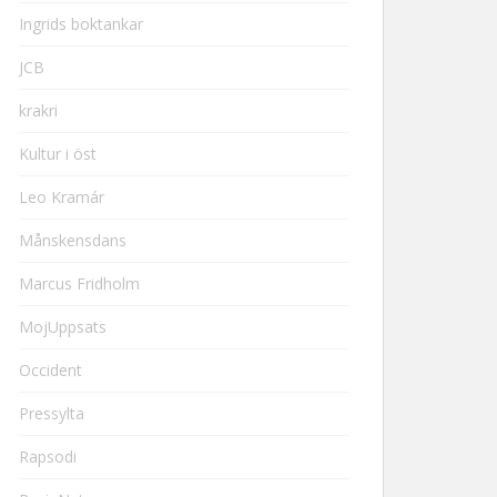
Ingrids boktankar
JCB
krakri
Kultur i öst
Leo Kramár
Månskensdans
Marcus Fridholm
MojUppsats
Occident
Pressylta
Rapsodi