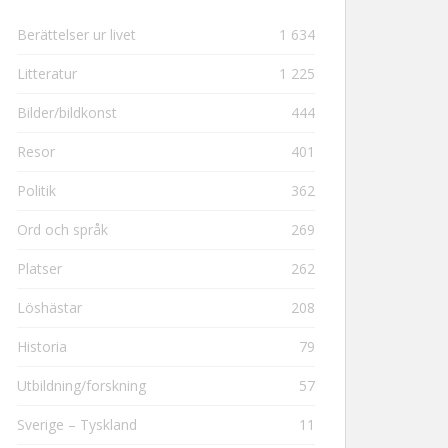
Berättelser ur livet
1 634
Litteratur
1 225
Bilder/bildkonst
444
Resor
401
Politik
362
Ord och språk
269
Platser
262
Löshästar
208
Historia
79
Utbildning/forskning
57
Sverige – Tyskland
11