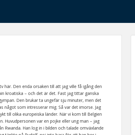
här. Den enda orsaken till att jag ville få igång den
in kroatiska – och det är det. Fast jag tittar ganska
ngympan. Den brukar ta ungefär sju minuter, men det
sas något som intresserar mig. Så var det imorse. Jag
t till olika europeiska länder. När vi kom till Belgien
an. Huvudpersonen var en pojke eller ung man – jag
rån Rwanda. Han log in i bilden och talade omväxlande
 tänkte på Rudolf, nej inte bara för att han bor i