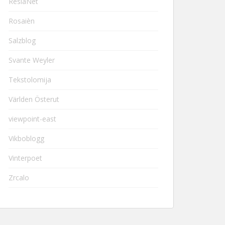
ResiaNet
Rosaièn
Salzblog
Svante Weyler
Tekstolomija
Världen Österut
viewpoint-east
Vikboblogg
Vinterpoet
Zrcalo