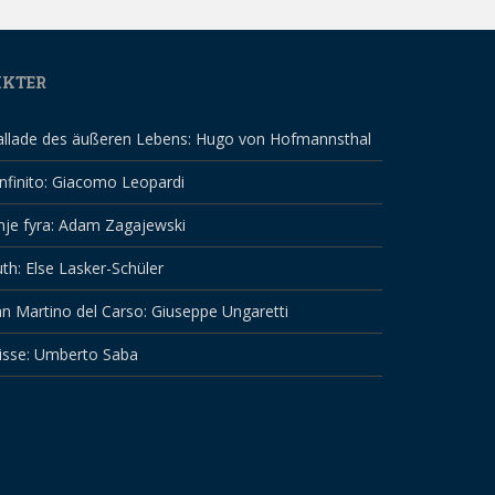
IKTER
allade des äußeren Lebens: Hugo von Hofmannsthal
infinito: Giacomo Leopardi
nje fyra: Adam Zagajewski
th: Else Lasker-Schüler
n Martino del Carso: Giuseppe Ungaretti
isse: Umberto Saba