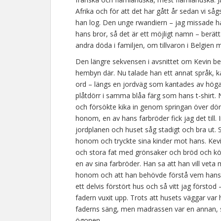
Afrika och för att det har gått år sedan vi så
han log. Den unge rwandiern – jag missade ha
hans bror, så det är ett möjligt namn – ber
andra döda i familjen, om tillvaron i Belgie
Den längre sekvensen i avsnittet om Kevin bes
hembyn där. Nu talade han ett annat språk, kan
ord – längs en jordväg som kantades av höga 
plåtdörr i samma blåa färg som hans t-shirt. 
och försökte kika in genom springan över d
honom, en av hans farbröder fick jag det till. 
jordplanen och huset såg stadigt och bra 
honom och tryckte sina kinder mot hans. Kevin
och stora fat med grönsaker och bröd och köt
en av sina farbröder. Han sa att han vill vet
honom och att han behövde förstå vem hans fa
ett delvis förstört hus och så vitt jag förstod 
fadern vuxit upp. Trots att husets väggar var
faderns säng, men madrassen var en annan, s
ögonen.