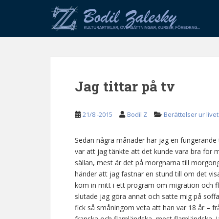
S
k
i
p
t
o
m
Jag tittar på tv
a
i
n
21/8 -2015
Bodil Z
Berättelser ur livet
c
o
n
Sedan några månader har jag en fungerande tv 
t
var att jag tänkte att det kunde vara bra för m
e
sällan, mest är det på morgnarna till morgo
n
händer att jag fastnar en stund till om det vi
t
kom in mitt i ett program om migration och flyk
slutade jag göra annat och satte mig på soff
fick så småningom veta att han var 18 år – f
franska och flamländska, mest flamländska. Jag