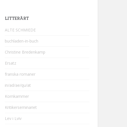
LITTERÄRT
ALTE SCHMIEDE
buchladen-in-buch
Christine Bredenkamp
Ersatz
franska romaner
in/ad/ae/qu/at
Kornkammer
Kritikerseminariet
Lev i Lviv