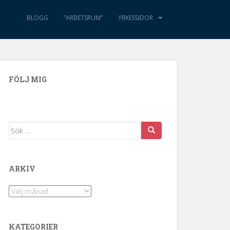
BLOGG
”ARBETSRUM”
YRKESSIDOR
FÖLJ MIG
Sök efter:
ARKIV
Arkiv
KATEGORIER