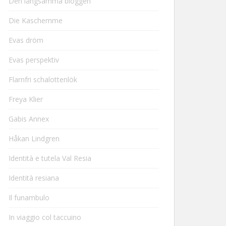
Den långsamma bloggen
Die Kaschemme
Evas dröm
Evas perspektiv
Flarnfri schalottenlök
Freya Klier
Gabis Annex
Håkan Lindgren
Identità e tutela Val Resia
Identità resiana
Il funambulo
In viaggio col taccuino