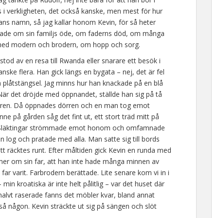
gs i verkligheten, det också kanske, men mest för hur
ns namn, så jag kallar honom Kevin, för så heter
ättade om sin familjs öde, om faderns död, om många
n med modern och brodern, om hopp och sorg.
tod av en resa till Rwanda eller snarare ett besök i
ske flera. Han gick längs en bygata – nej, det är fel
plåtstängsel. Jag minns hur han knackade på en blå
När det dröjde med öppnandet, ställde han sig på tå
örren. Då öppnades dörren och en man tog emot
Inne på gården såg det fint ut, ett stort träd mitt på
ut. Släktingar strömmade emot honom och omfamnade
 log och pratade med alla. Man satte sig till bords
t räcktes runt. Efter måltiden gick Kevin en runda med
a mer om sin far, att han inte hade många minnen av
r varit. Farbrodern berättade. Lite senare kom vi in i
– min kroatiska är inte helt pålitlig – var det huset där
 halvt raserade fanns det möbler kvar, bland annat
å någon. Kevin sträckte ut sig på sängen och slöt