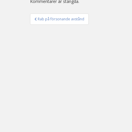
Kommentarer är stängda.
Rab på försonande avstånd
Inläggsnavigering