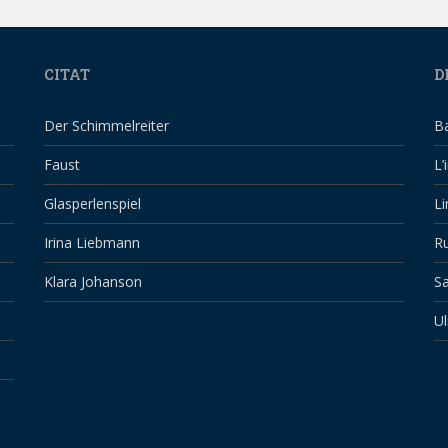
CITAT
D
Der Schimmelreiter
B
Faust
L’
Glasperlenspiel
Li
Irina Liebmann
Ru
Klara Johanson
Sa
Ul