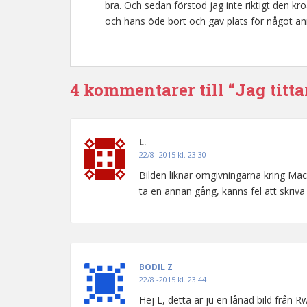
bra. Och sedan förstod jag inte riktigt den kr
och hans öde bort och gav plats för något ann
4 kommentarer till “Jag titta
L.
22/8 -2015 kl. 23:30
Bilden liknar omgivningarna kring Mac
ta en annan gång, känns fel att skriva 
BODIL Z
22/8 -2015 kl. 23:44
Hej L, detta är ju en lånad bild från Rw