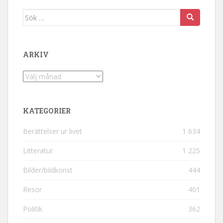
Sök efter:
ARKIV
Arkiv
KATEGORIER
Berättelser ur livet
1 634
Litteratur
1 225
Bilder/bildkonst
444
Resor
401
Politik
362