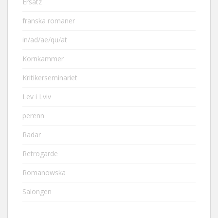
Ersatz
franska romaner
in/ad/ae/qu/at
Kornkammer
Kritikerseminariet
Lev i Lviv
perenn
Radar
Retrogarde
Romanowska
Salongen