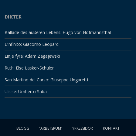
DIKTER
Ballade des äußeren Lebens: Hugo von Hofmannsthal
L’infinito: Giacomo Leopardi
Linje fyra: Adam Zagajewski
Ruth: Else Lasker-Schüler
San Martino del Carso: Giuseppe Ungaretti
Ulisse: Umberto Saba
BLOGG
”ARBETSRUM”
YRKESSIDOR
KONTAKT