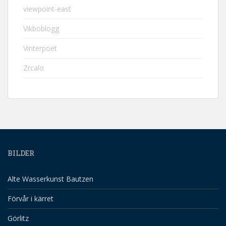
viewpoint-east
Vikboblogg
Vinterpoet
Zrcalo
BILDER
Alte Wasserkunst Bautzen
Förvår i kärret
Görlitz