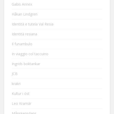
Gabis Annex
Håkan Lindgren
Identità e tutela Val Resia
Identità resiana
Il funambulo
In viaggio col taccuino
Ingrids boktankar
JCB
krakri
Kultur i öst
Leo Kramár
Månskensdans