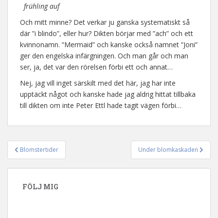
frühling auf
Och mitt minne? Det verkar ju ganska systematiskt så
där ”i blindo”, eller hur? Dikten börjar med ”ach” och ett
kvinnonamn. ”Mermaid” och kanske också namnet ”Joni”
ger den engelska infärgningen. Och man går och man
ser, ja, det var den rörelsen förbi ett och annat…
Nej, jag vill inget särskilt med det här, jag har inte
upptäckt något och kanske hade jag aldrig hittat tillbaka
till dikten om inte Peter Ettl hade tagit vägen förbi…
Blomstertider
Under blomkaskaden
Inläggsnavigering
FÖLJ MIG