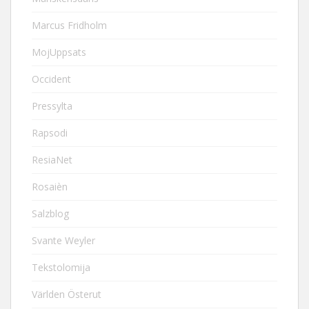
Marcus Fridholm
MojUppsats
Occident
Pressylta
Rapsodi
ResiaNet
Rosaièn
Salzblog
Svante Weyler
Tekstolomija
Världen Österut