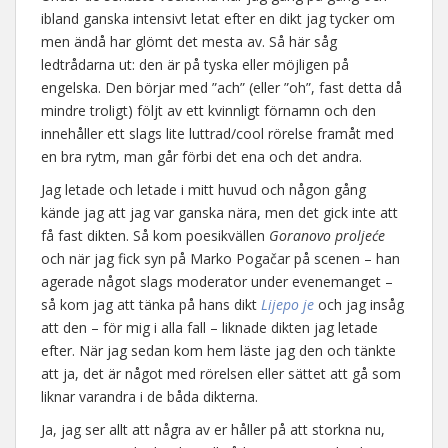
ibland ganska intensivt letat efter en dikt jag tycker om
men ändå har glömt det mesta av. Så här såg
ledtrådarna ut: den är på tyska eller möjligen på
engelska. Den börjar med ”ach” (eller ”oh”, fast detta då
mindre troligt) följt av ett kvinnligt förnamn och den
innehåller ett slags lite luttrad/cool rörelse framåt med
en bra rytm, man går förbi det ena och det andra.
Jag letade och letade i mitt huvud och någon gång
kände jag att jag var ganska nära, men det gick inte att
få fast dikten. Så kom poesikvällen
Goranovo proljeće
och när jag fick syn på Marko Pogačar på scenen – han
agerade något slags moderator under evenemanget –
så kom jag att tänka på hans dikt
Lijepo je
och jag insåg
att den – för mig i alla fall – liknade dikten jag letade
efter. När jag sedan kom hem läste jag den och tänkte
att ja, det är något med rörelsen eller sättet att gå som
liknar varandra i de båda dikterna.
Ja, jag ser allt att några av er håller på att storkna nu,