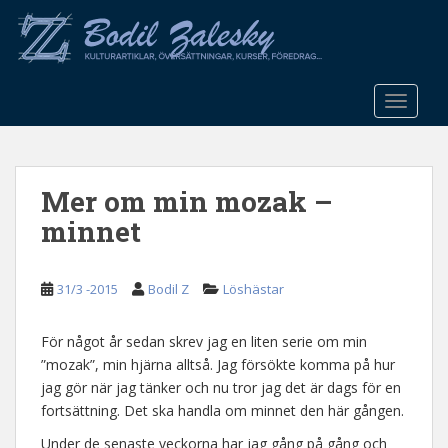
S
k
i
p
t
TOGGLE
o
m
a
Mer om min mozak –
i
n
minnet
c
o
n
31/3 -2015
Bodil Z
Löshästar
t
e
För något år sedan skrev jag en liten serie om min
n
”mozak”, min hjärna alltså. Jag försökte komma på hur
t
jag gör när jag tänker och nu tror jag det är dags för en
fortsättning. Det ska handla om minnet den här gången.
Under de senaste veckorna har jag gång på gång och