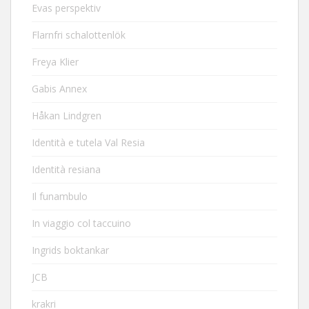
Evas perspektiv
Flarnfri schalottenlök
Freya Klier
Gabis Annex
Håkan Lindgren
Identità e tutela Val Resia
Identità resiana
Il funambulo
In viaggio col taccuino
Ingrids boktankar
JCB
krakri