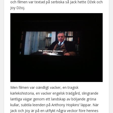
och filmen var textad på serbiska så Jack hette Džek och
Joy Džoj.
Men filmen var oändligt vacker, en tragisk
kärlekshistoria, en vacker engelsk trädgård, slingrande
lantliga vägar genom ett landskap av böljande gröna
kullar, subtila leenden på Anthony Hopkins’ läppar. När
Jack och Joy är på en utflykt några veckor före hennes