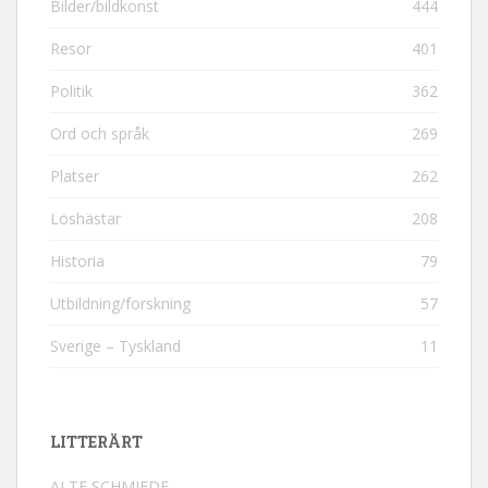
Bilder/bildkonst
444
Resor
401
Politik
362
Ord och språk
269
Platser
262
Löshästar
208
Historia
79
Utbildning/forskning
57
Sverige – Tyskland
11
LITTERÄRT
ALTE SCHMIEDE