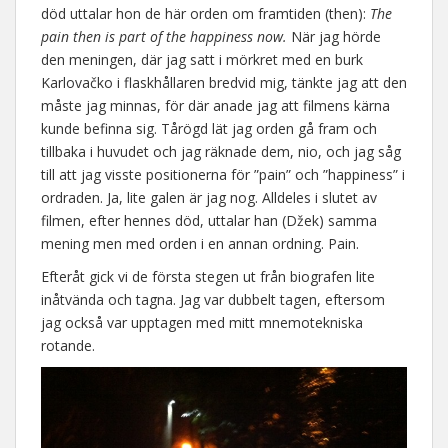
död uttalar hon de här orden om framtiden (then):
The
pain then is part of the happiness now.
När jag hörde
den meningen, där jag satt i mörkret med en burk
Karlovačko i flaskhållaren bredvid mig, tänkte jag att den
måste jag minnas, för där anade jag att filmens kärna
kunde befinna sig. Tårögd lät jag orden gå fram och
tillbaka i huvudet och jag räknade dem, nio, och jag såg
till att jag visste positionerna för ”pain” och ”happiness” i
ordraden. Ja, lite galen är jag nog. Alldeles i slutet av
filmen, efter hennes död, uttalar han (Džek) samma
mening men med orden i en annan ordning. Pain.
Efteråt gick vi de första stegen ut från biografen lite
inåtvända och tagna. Jag var dubbelt tagen, eftersom
jag också var upptagen med mitt mnemotekniska
rotande.