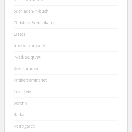
buchladen-in-buch
Christine Bredenkamp
Ersatz
franska romaner
in/ad/ae/qu/at
Kornkammer
Kritikerseminariet
Lev i Lviv
perenn
Radar
Retrogarde