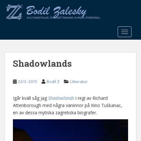
S
k
i
p
t
TOGGLE
o
m
a
Shadowlands
i
n
c
22/3 -2015
Bodil Z
Litteratur
o
n
t
Igår kväll såg jag
Shadowlands
i regi av Richard
e
Attenborough med några väninnor på Kino Tuškanac,
n
en av dessa mytiska zagrebska biografer.
t