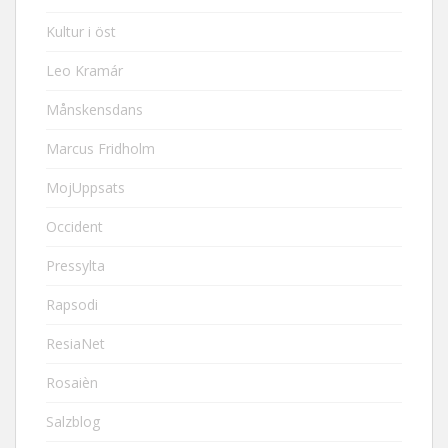
Kultur i öst
Leo Kramár
Månskensdans
Marcus Fridholm
MojUppsats
Occident
Pressylta
Rapsodi
ResiaNet
Rosaièn
Salzblog