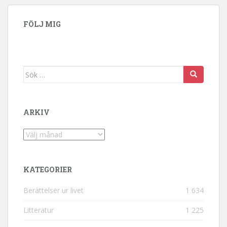
FÖLJ MIG
Sök efter:
ARKIV
Arkiv
KATEGORIER
Berättelser ur livet
1 634
Litteratur
1 225