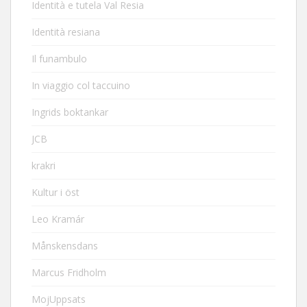
Identità e tutela Val Resia
Identità resiana
Il funambulo
In viaggio col taccuino
Ingrids boktankar
JCB
krakri
Kultur i öst
Leo Kramár
Månskensdans
Marcus Fridholm
MojUppsats