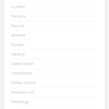
Occident
Pressylta
Rapsodi
ResiaNet
Rosaièn
Salzblog
Svante Weyler
Tekstolomija
Världen Österut
viewpoint-east
Vikboblogg