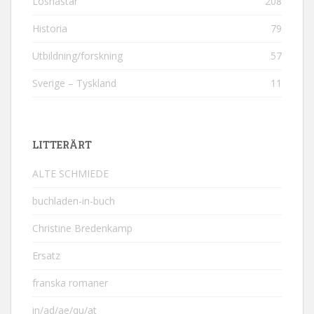
Löshästar
208
Historia
79
Utbildning/forskning
57
Sverige – Tyskland
11
LITTERÄRT
ALTE SCHMIEDE
buchladen-in-buch
Christine Bredenkamp
Ersatz
franska romaner
in/ad/ae/qu/at