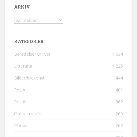
ARKIV
Arkiv
KATEGORIER
Berättelser ur livet
1 634
Litteratur
1 225
Bilder/bildkonst
444
Resor
401
Politik
362
Ord och språk
269
Platser
262