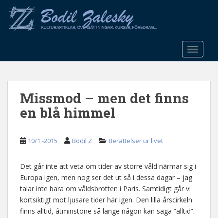
S
k
i
p
t
TOGGLE
o
m
a
Missmod – men det finns
i
n
en blå himmel
c
o
n
10/1 -2015
Bodil Z
Berättelser ur livet
t
e
Det går inte att veta om tider av större våld närmar sig i
n
Europa igen, men nog ser det ut så i dessa dagar – jag
t
talar inte bara om våldsbrotten i Paris. Samtidigt går vi
kortsiktigt mot ljusare tider här igen. Den lilla årscirkeln
finns alltid, åtminstone så länge någon kan säga ”alltid”.