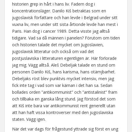
historien grep in hårt i hans liv. Fadern dog i
koncentrationsläger. Danilo Kiš betraktas som en
jugoslavisk författare och han levde i Belgrad under sitt
vuxna liv, men under sitt sista årtionde levde han mest i
Paris. Han dog i cancer 1989. Detta visste jag alltså
tidigare. Vad sa då männen i panelen? Förutom om tiden
och historien talade det mycket om Jugoslavien,
jugoslavisk litteratur och också om vad det
postjuslaviska i litteraturen egentligen är. Här förlorade
jag mig. Vägg alltså. Aleš Debeljak talade en stund om
personen Danilo Kiš, hans karisma, hans otämjbarhet.
Debeljaks röst blev punktvis mycket intensiv, men jag
fick inte tag i vad som var kärnan i det han sa. Sedan
bollades orden ”antikommunist” och ”antistalinist” fram
och tillbaka en ganska lång stund. Jag förstod det som
att Kiš inte bara var antikommunist rent generellt utan
att han haft vissa kontroverser med den jugoslaviska
staten. Vägg igen.
När det var dags för frågestund yttrade sig först en ung