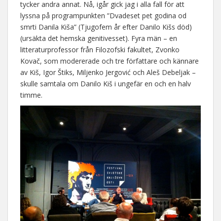
tycker andra annat. Nå, igår gick jag i alla fall för att
lyssna på programpunkten ”Dvadeset pet godina od
smrti Danila Kiša” (Tjugofem år efter Danilo Kišs död)
(ursäkta det hemska genitivesset). Fyra män – en
litteraturprofessor från Filozofski fakultet, Zvonko
Kovač, som modererade och tre författare och kännare
av Kiš, Igor Štiks, Miljenko Jergović och Aleš Debeljak –
skulle samtala om Danilo Kiš i ungefär en och en halv
timme.