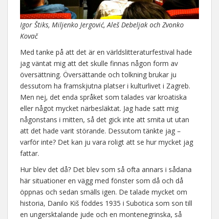
Igor Štiks, Miljenko Jergović, Aleš Debeljak och Zvonko
Kovač
Med tanke på att det är en världslitteraturfestival hade
jag väntat mig att det skulle finnas någon form av
översättning. Översättande och tolkning brukar ju
dessutom ha framskjutna platser i kulturlivet i Zagreb.
Men nej, det enda språket som talades var kroatiska
eller något mycket närbesläktat. Jag hade satt mig
någonstans i mitten, så det gick inte att smita ut utan
att det hade varit störande. Dessutom tänkte jag –
varför inte? Det kan ju vara roligt att se hur mycket jag
fattar.
Hur blev det då? Det blev som så ofta annars i sådana
här situationer en vägg med fönster som då och då
öppnas och sedan smälls igen. De talade mycket om
historia, Danilo Kiš föddes 1935 i Subotica som son till
en ungersktalande jude och en montenegrinska, så