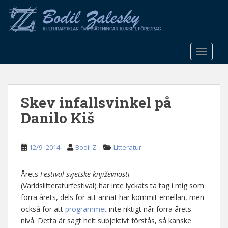
S
k
i
p
t
TOGGLE
o
m
a
Skev infallsvinkel på
i
n
Danilo Kiš
c
o
n
12/9 -2014
Bodil Z
Litteratur
t
e
Årets
Festival svjetske književnosti
n
(Världslitteraturfestival) har inte lyckats ta tag i mig som
t
förra årets, dels för att annat har kommit emellan, men
också för att
programmet
inte riktigt når förra årets
nivå. Detta är sagt helt subjektivt förstås, så kanske