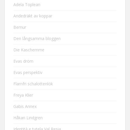
Adela Toplean
Andedräkt av koppar
Bernur
Den långsamma bloggen
Die Kaschemme
Evas dröm
Evas perspektiv
Flarnfri schalottenlök
Freya Klier
Gabis Annex
Håkan Lindgren
Identità e tutela Val Resia