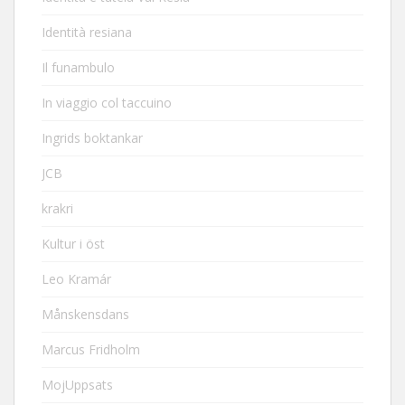
Identità resiana
Il funambulo
In viaggio col taccuino
Ingrids boktankar
JCB
krakri
Kultur i öst
Leo Kramár
Månskensdans
Marcus Fridholm
MojUppsats