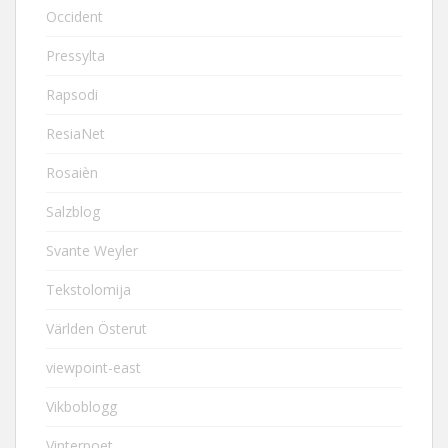
Occident
Pressylta
Rapsodi
ResiaNet
Rosaièn
Salzblog
Svante Weyler
Tekstolomija
Världen Österut
viewpoint-east
Vikboblogg
Vinterpoet