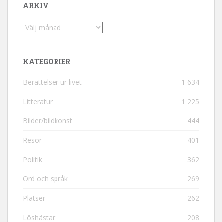
ARKIV
Arkiv
KATEGORIER
Berättelser ur livet
1 634
Litteratur
1 225
Bilder/bildkonst
444
Resor
401
Politik
362
Ord och språk
269
Platser
262
Löshästar
208