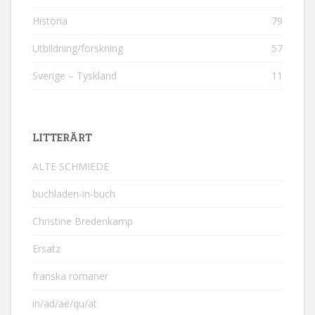
Historia
79
Utbildning/forskning
57
Sverige – Tyskland
11
LITTERÄRT
ALTE SCHMIEDE
buchladen-in-buch
Christine Bredenkamp
Ersatz
franska romaner
in/ad/ae/qu/at