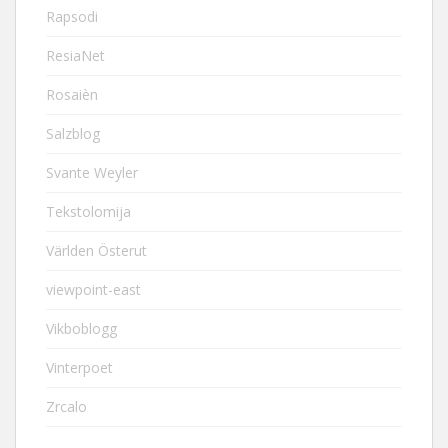
Rapsodi
ResiaNet
Rosaièn
Salzblog
Svante Weyler
Tekstolomija
Världen Österut
viewpoint-east
Vikboblogg
Vinterpoet
Zrcalo