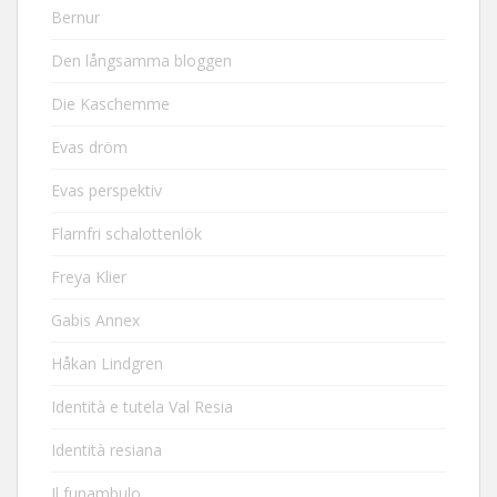
Bernur
Den långsamma bloggen
Die Kaschemme
Evas dröm
Evas perspektiv
Flarnfri schalottenlök
Freya Klier
Gabis Annex
Håkan Lindgren
Identità e tutela Val Resia
Identità resiana
Il funambulo