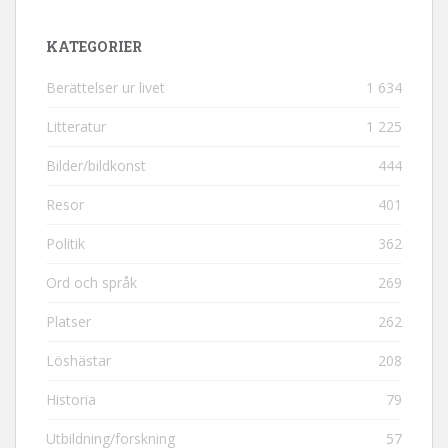
KATEGORIER
Berättelser ur livet
1 634
Litteratur
1 225
Bilder/bildkonst
444
Resor
401
Politik
362
Ord och språk
269
Platser
262
Löshästar
208
Historia
79
Utbildning/forskning
57