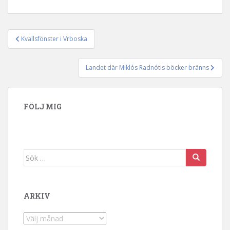
Kvällsfönster i Vrboska
Inläggsnavigering
Landet där Miklós Radnótis böcker bränns
FÖLJ MIG
Sök efter:
ARKIV
Arkiv