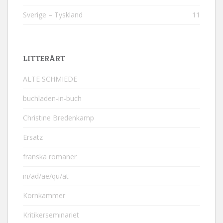
Sverige – Tyskland
11
LITTERÄRT
ALTE SCHMIEDE
buchladen-in-buch
Christine Bredenkamp
Ersatz
franska romaner
in/ad/ae/qu/at
Kornkammer
Kritikerseminariet