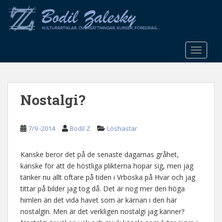
S
k
i
p
t
TOGGLE
o
m
a
Nostalgi?
i
n
c
7/9 -2014
Bodil Z
Löshästar
o
n
t
Kanske beror det på de senaste dagarnas gråhet,
e
kanske för att de höstliga plikterna hopar sig, men jag
n
tänker nu allt oftare på tiden i Vrboska på Hvar och jag
t
tittar på bilder jag tog då. Det är nog mer den höga
himlen än det vida havet som är kärnan i den här
nostalgin. Men är det verkligen nostalgi jag känner?