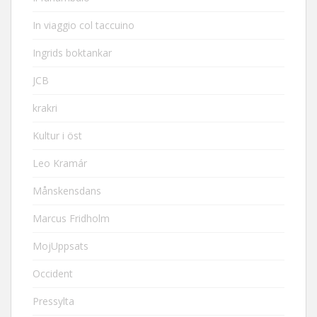
In viaggio col taccuino
Ingrids boktankar
JCB
krakri
Kultur i öst
Leo Kramár
Månskensdans
Marcus Fridholm
MojUppsats
Occident
Pressylta