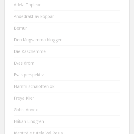
Adela Toplean
Andedräkt av koppar
Bernur
Den långsamma bloggen
Die Kaschemme
Evas dröm
Evas perspektiv
Flarnfri schalottenlök
Freya Klier
Gabis Annex
Håkan Lindgren
Identità e tutela Val Resia