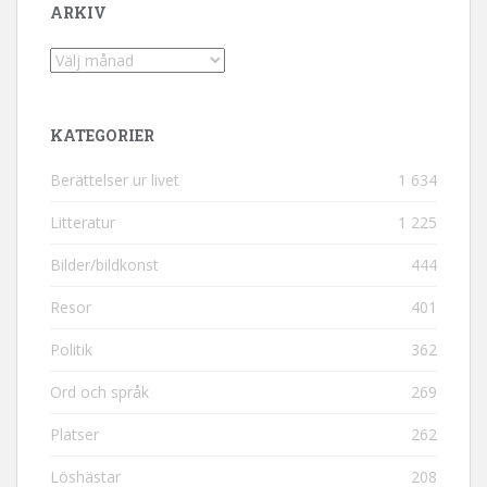
ARKIV
Arkiv
KATEGORIER
Berättelser ur livet
1 634
Litteratur
1 225
Bilder/bildkonst
444
Resor
401
Politik
362
Ord och språk
269
Platser
262
Löshästar
208