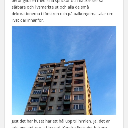
betonghusen med sina sprickor och fläckar ser så
sårbara och livsmärkta ut och alla de små
dekorationerna i fönstren och på balkongerna talar om
livet där innanför.
Just det här huset har ett hål upp till himlen, ja, det är
inte ensamt om att ha det. Kanske finns det bakom