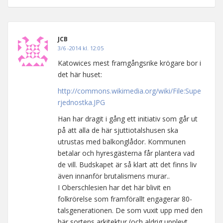
JCB
3/6 -2014 kl. 12:05
Katowices mest framgångsrike krögare bor i
det här huset:
http://commons.wikimedia.org/wiki/File:Supe
rjednostka.JPG
Han har dragit i gång ett initiativ som går ut
på att alla de här sjuttiotalshusen ska
utrustas med balkonglådor. Kommunen
betalar och hyresgästerna får plantera vad
de vill. Budskapet är så klart att det finns liv
även innanför brutalismens murar..
I Oberschlesien har det här blivit en
folkrörelse som framförallt engagerar 80-
talsgenerationen. De som vuxit upp med den
här sortens arkitektur (och aldrig upplevt