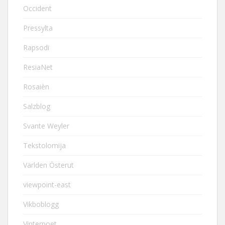
Occident
Pressylta
Rapsodi
ResiaNet
Rosaièn
Salzblog
Svante Weyler
Tekstolomija
Världen Österut
viewpoint-east
Vikboblogg
Vinterpoet