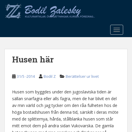
S
k
i
p
t
TOGGLE
o
m
a
Husen här
i
n
c
31/5 -2014
Bodil Z
Berättelser ur livet
o
n
t
Husen som byggdes under den jugoslaviska tiden är
e
sällan snarfagra eller alls fagra, men de har blivit en del
n
av min värld och jag tycker om den råa fulheten hos de
t
höga bostadshusen från denna tid, särskilt i deras möte
med de splitternya, hårda, stålblanka husen som står
mitt emot dem på andra sidan Vukovarska. De gamla