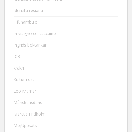
Identità resiana
Il funambulo
In viaggio col taccuino
Ingrids boktankar
JCB
krakri
Kultur i öst
Leo Kramár
Månskensdans
Marcus Fridholm
MojUppsats