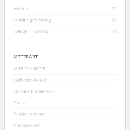
Historia
79
Utbildning/forskning
57
Sverige – Tyskland
11
LITTERÄRT
ALTE SCHMIEDE
buchladen-in-buch
Christine Bredenkamp
Ersatz
franska romaner
in/ad/ae/qu/at