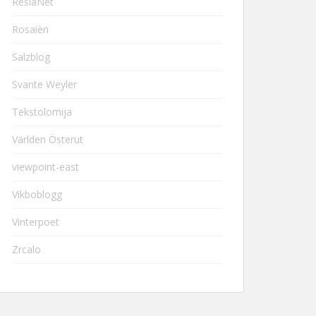
ResiaNet
Rosaièn
Salzblog
Svante Weyler
Tekstolomija
Världen Österut
viewpoint-east
Vikboblogg
Vinterpoet
Zrcalo