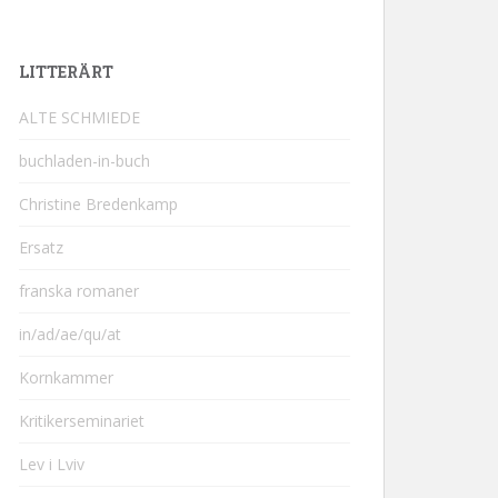
LITTERÄRT
ALTE SCHMIEDE
buchladen-in-buch
Christine Bredenkamp
Ersatz
franska romaner
in/ad/ae/qu/at
Kornkammer
Kritikerseminariet
Lev i Lviv