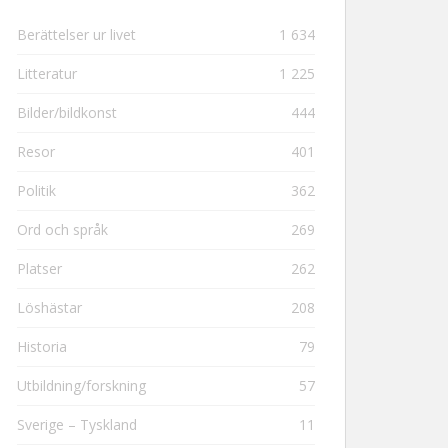
Berättelser ur livet
1 634
Litteratur
1 225
Bilder/bildkonst
444
Resor
401
Politik
362
Ord och språk
269
Platser
262
Löshästar
208
Historia
79
Utbildning/forskning
57
Sverige – Tyskland
11