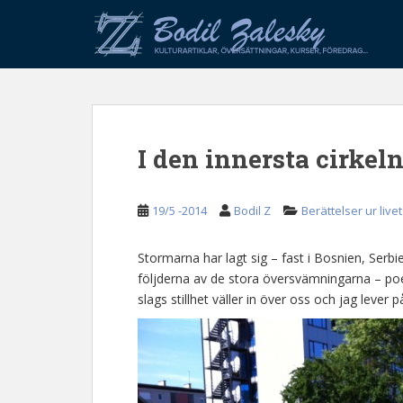
S
k
i
p
t
o
m
I den innersta cirkel
a
i
n
19/5 -2014
Bodil Z
Berättelser ur livet
c
o
n
Stormarna har lagt sig – fast i Bosnien, Ser
t
följderna av de stora översvämningarna – po
e
slags stillhet väller in över oss och jag lever 
n
t