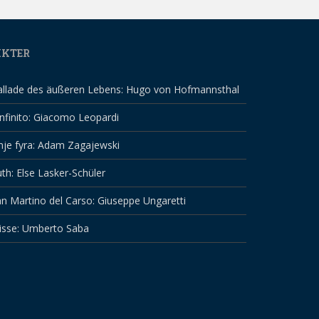
IKTER
allade des äußeren Lebens: Hugo von Hofmannsthal
infinito: Giacomo Leopardi
nje fyra: Adam Zagajewski
th: Else Lasker-Schüler
n Martino del Carso: Giuseppe Ungaretti
isse: Umberto Saba