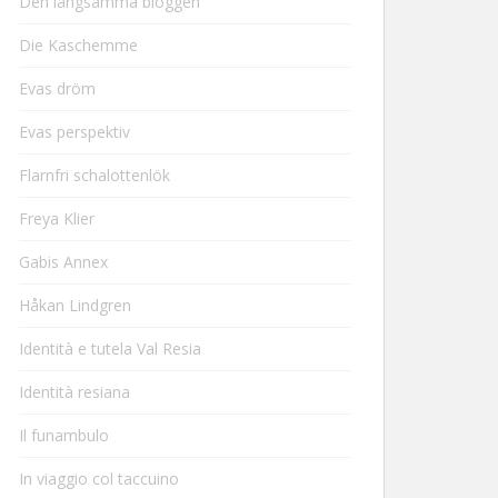
Den långsamma bloggen
Die Kaschemme
Evas dröm
Evas perspektiv
Flarnfri schalottenlök
Freya Klier
Gabis Annex
Håkan Lindgren
Identità e tutela Val Resia
Identità resiana
Il funambulo
In viaggio col taccuino