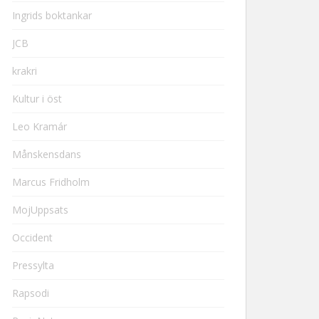
Ingrids boktankar
JCB
krakri
Kultur i öst
Leo Kramár
Månskensdans
Marcus Fridholm
MojUppsats
Occident
Pressylta
Rapsodi