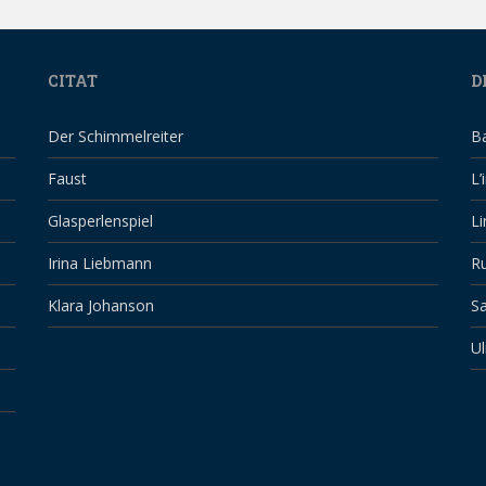
CITAT
D
Der Schimmelreiter
B
Faust
L’
Glasperlenspiel
Li
Irina Liebmann
Ru
Klara Johanson
Sa
Ul