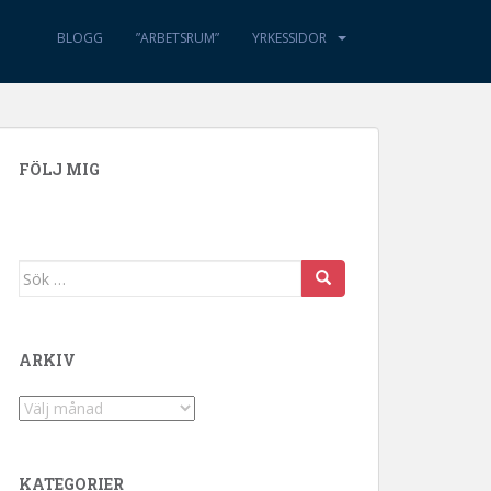
BLOGG
”ARBETSRUM”
YRKESSIDOR
FÖLJ MIG
Sök efter:
ARKIV
Arkiv
KATEGORIER