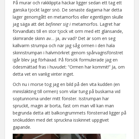
På murar och rakklippta häckar ligger sedan ett tag ett
ganska tjockt lager snö. De senaste dagarna har detta
lager genomgått en metamorfos eller egentligen skulle
jag säga att det
befinner sig i
metamorfos. Lagret har
förvandlats till en stor tjock vit orm med ett glänsande,
skimrande skinn av… ja, av vad? Det är som en seg
kallvarm strumpa och när jag såg ormen i den hala
skinnstrumpan i halvmörkret genom spårvagnsfönstret
igår blev jag förhäxad. På försök formulerade jag en
ödesmättad fras i huvudet: ”Ormen har kommit!” Ja, om
detta vet en vanlig vinter inget.
Och nu i morse tog jag en bild på den vita kudden (en
minisläkting till ormen) som vilar tung på buskarna vid
soptunnorna under mitt fönster. Isstrumpan har
spruckit, magin är borta, fast om man vill kan man
begrunda detta att balkongrummets fönsterrad ligger på
snökudden med det spruckna isskinnet uppgivet
gapande.