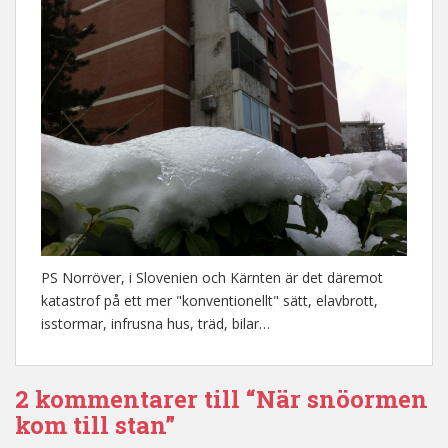
PS Norröver, i Slovenien och Kärnten är det däremot
katastrof på ett mer "konventionellt" sätt, elavbrott,
isstormar, infrusna hus, träd, bilar…
2 kommentarer till “När snöormen
kom till stan”