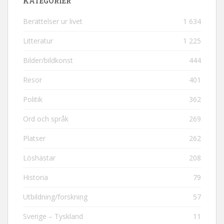
KATEGORIER
Berättelser ur livet
1 634
Litteratur
1 225
Bilder/bildkonst
444
Resor
401
Politik
362
Ord och språk
269
Platser
262
Löshästar
208
Historia
79
Utbildning/forskning
57
Sverige – Tyskland
11