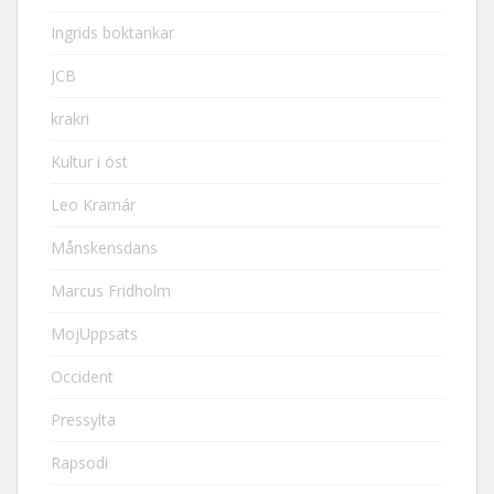
Ingrids boktankar
JCB
krakri
Kultur i öst
Leo Kramár
Månskensdans
Marcus Fridholm
MojUppsats
Occident
Pressylta
Rapsodi