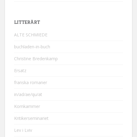
LITTERÄRT
ALTE SCHMIEDE
buchladen-in-buch
Christine Bredenkamp
Ersatz
franska romaner
in/ad/ae/qu/at
Kornkammer
Kritikerseminariet
Lev i Lviv