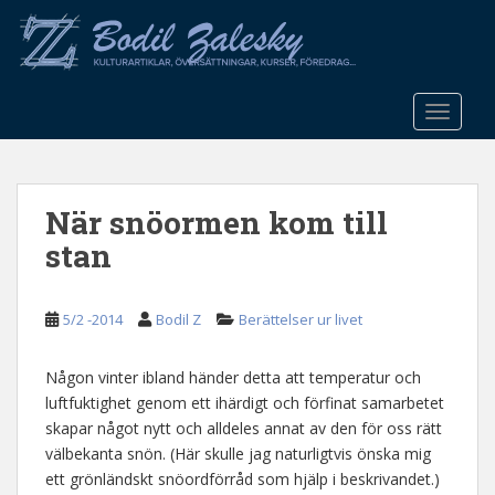
S
k
i
p
t
TOGGLE
o
m
a
När snöormen kom till
i
n
stan
c
o
n
5/2 -2014
Bodil Z
Berättelser ur livet
t
e
Någon vinter ibland händer detta att temperatur och
n
luftfuktighet genom ett ihärdigt och förfinat samarbetet
t
skapar något nytt och alldeles annat av den för oss rätt
välbekanta snön. (Här skulle jag naturligtvis önska mig
ett grönländskt snöordförråd som hjälp i beskrivandet.)