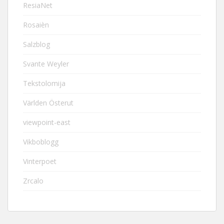
ResiaNet
Rosaièn
Salzblog
Svante Weyler
Tekstolomija
Världen Österut
viewpoint-east
Vikboblogg
Vinterpoet
Zrcalo