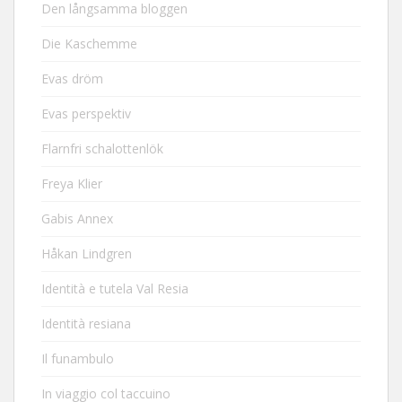
Den långsamma bloggen
Die Kaschemme
Evas dröm
Evas perspektiv
Flarnfri schalottenlök
Freya Klier
Gabis Annex
Håkan Lindgren
Identità e tutela Val Resia
Identità resiana
Il funambulo
In viaggio col taccuino