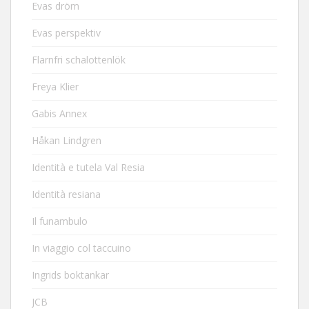
Evas dröm
Evas perspektiv
Flarnfri schalottenlök
Freya Klier
Gabis Annex
Håkan Lindgren
Identità e tutela Val Resia
Identità resiana
Il funambulo
In viaggio col taccuino
Ingrids boktankar
JCB