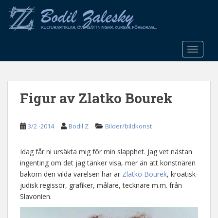
S
k
i
p
t
TOGGLE
o
m
a
Figur av Zlatko Bourek
i
n
c
3/2 -2014
Bodil Z
Bilder/bildkonst
o
n
t
Idag får ni ursäkta mig för min slapphet. Jag vet nästan
e
ingenting om det jag tänker visa, mer än att konstnären
n
bakom den vilda varelsen här är
Zlatko Bourek
, kroatisk-
t
judisk regissör, grafiker, målare, tecknare m.m. från
Slavonien.