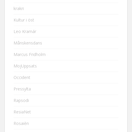
krakri
Kultur i öst
Leo Kramár
Månskensdans
Marcus Fridholm
MojUppsats
Occident
Pressylta
Rapsodi
ResiaNet
Rosaièn