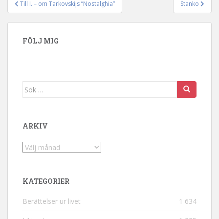
Till I. – om Tarkovskijs ”Nostalghia”
Stanko
Inläggsnavigering
FÖLJ MIG
Sök efter:
ARKIV
Arkiv
KATEGORIER
Berättelser ur livet
1 634