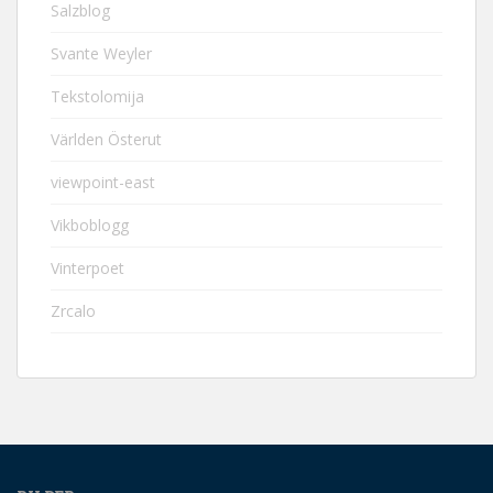
Salzblog
Svante Weyler
Tekstolomija
Världen Österut
viewpoint-east
Vikboblogg
Vinterpoet
Zrcalo