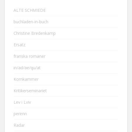
ALTE SCHMIEDE
buchladen-in-buch
Christine Bredenkamp
Ersatz
franska romaner
in/ad/ae/qu/at
Kornkammer
Kritikerseminariet
Lev i Lviv
perenn
Radar