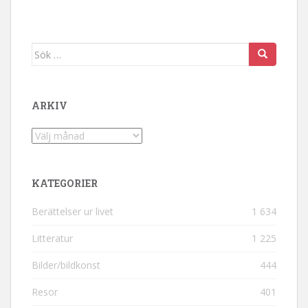
Sök efter:
ARKIV
Arkiv
KATEGORIER
Berättelser ur livet
1 634
Litteratur
1 225
Bilder/bildkonst
444
Resor
401