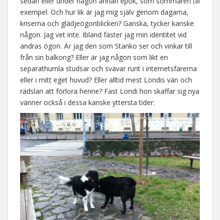
sedan eller under någon annan epok, som sommaren till
exempel. Och hur lik är jag mig själv genom dagarna,
kriserna och glädjeögonblicken? Ganska, tycker kanske
någon. Jag vet inte. Ibland fäster jag min identitet vid
andras ögon. Är jag den som Stanko ser och vinkar till
från sin balkong? Eller är jag någon som likt en
separathumla studsar och svävar runt i internetsfärerna
eller i mitt eget huvud? Eller alltid mest Londis vän och
rädslan att förlora henne? Fast Londi hon skaffar sig nya
vänner också i dessa kanske yttersta tider: