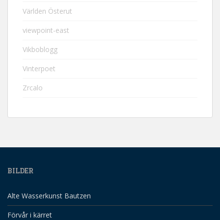
Världen Österut
viewpoint-east
Vikboblogg
Vinterpoet
Zrcalo
BILDER
Alte Wasserkunst Bautzen
Förvår i kärret