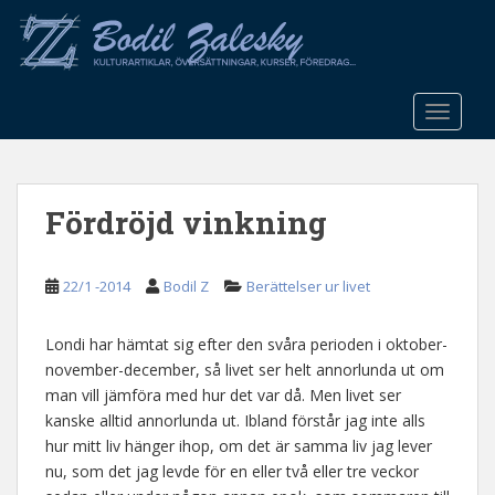
S
k
i
p
t
TOGGLE
o
m
a
Fördröjd vinkning
i
n
c
22/1 -2014
Bodil Z
Berättelser ur livet
o
n
t
Londi har hämtat sig efter den svåra perioden i oktober-
e
november-december, så livet ser helt annorlunda ut om
n
man vill jämföra med hur det var då. Men livet ser
t
kanske alltid annorlunda ut. Ibland förstår jag inte alls
hur mitt liv hänger ihop, om det är samma liv jag lever
nu, som det jag levde för en eller två eller tre veckor