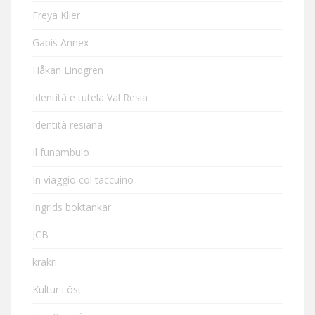
Freya Klier
Gabis Annex
Håkan Lindgren
Identità e tutela Val Resia
Identità resiana
Il funambulo
In viaggio col taccuino
Ingrids boktankar
JCB
krakri
Kultur i öst