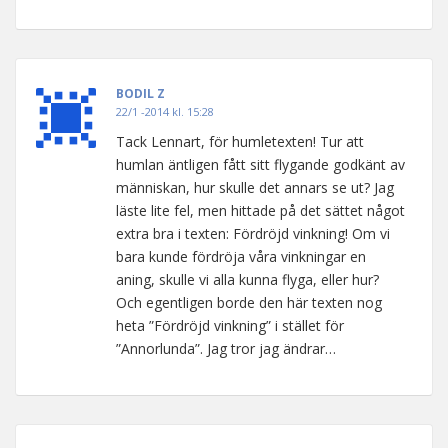
BODIL Z
22/1 -2014 kl. 15:28
Tack Lennart, för humletexten! Tur att
humlan äntligen fått sitt flygande godkänt av
människan, hur skulle det annars se ut? Jag
läste lite fel, men hittade på det sättet något
extra bra i texten: Fördröjd vinkning! Om vi
bara kunde fördröja våra vinkningar en
aning, skulle vi alla kunna flyga, eller hur?
Och egentligen borde den här texten nog
heta ”Fördröjd vinkning” i stället för
”Annorlunda”. Jag tror jag ändrar…