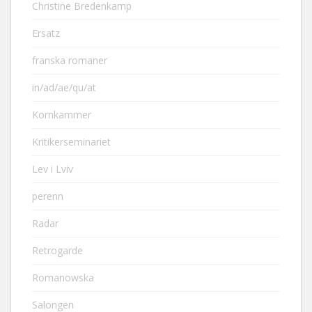
Christine Bredenkamp
Ersatz
franska romaner
in/ad/ae/qu/at
Kornkammer
Kritikerseminariet
Lev i Lviv
perenn
Radar
Retrogarde
Romanowska
Salongen