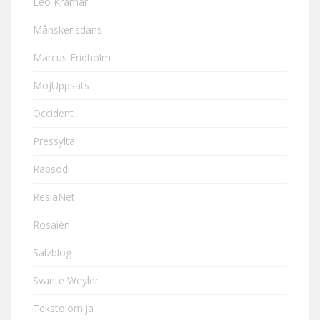
Leo Kramár
Månskensdans
Marcus Fridholm
MojUppsats
Occident
Pressylta
Rapsodi
ResiaNet
Rosaièn
Salzblog
Svante Weyler
Tekstolomija