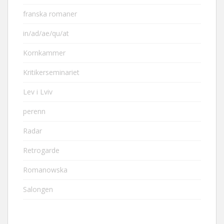
franska romaner
in/ad/ae/qu/at
Kornkammer
Kritikerseminariet
Lev i Lviv
perenn
Radar
Retrogarde
Romanowska
Salongen