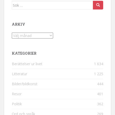
Sök efter:
ARKIV
Arkiv
KATEGORIER
Berättelser ur livet
1 634
Litteratur
1 225
Bilder/bildkonst
444
Resor
401
Politik
362
Ord och språk
269