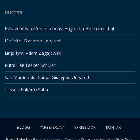
DIKTER
Ballade des äußeren Lebens: Hugo von Hofmannsthal
L’infinito: Giacomo Leopardi
Linje fyra: Adam Zagajewski
Ruth: Else Lasker-Schüler
San Martino del Carso: Giuseppe Ungaretti
Ulisse: Umberto Saba
BLOGG
”ARBETSRUM”
YRKESSIDOR
KONTAKT
Bodil Zalesky
All rights reserved. Tema av
Colorlib
drivs med
WordPress