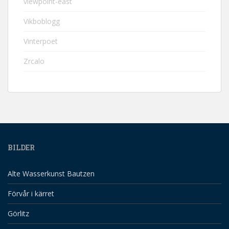
viewpoint-east
Vikboblogg
Vinterpoet
Zrcalo
BILDER
Alte Wasserkunst Bautzen
Förvår i kärret
Görlitz