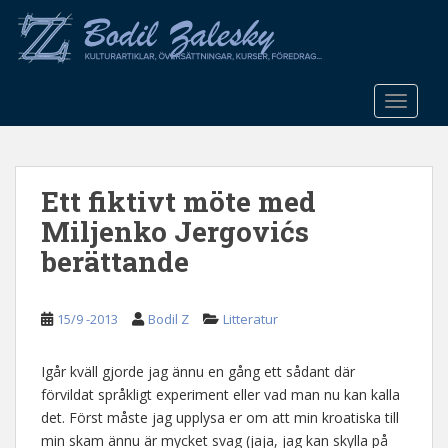
S
k
i
p
t
TOGGLE
o
m
a
Ett fiktivt möte med
i
n
Miljenko Jergovićs
c
berättande
o
n
t
15/9 -2013
Bodil Z
Litteratur
e
n
Igår kväll gjorde jag ännu en gång ett sådant där
t
förvildat språkligt experiment eller vad man nu kan kalla
det. Först måste jag upplysa er om att min kroatiska till
min skam ännu är mycket svag (jaja, jag kan skylla på