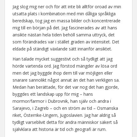
Jag slog mig ner och för att inte bli alltför oroad av min
utsatta plats i kombination med min dåliga språkliga
beredskap, tog jag en massa bilder och koncentrerade
mig till en början på det. Jag fascinerades av att hans
ansikte nästan hela tiden behöll samma uttryck, det
som förändrades var i stället graden av intensitet. Det
eldade på ständigt växlande sätt innanför ansiktet.
Han talade mycket suggestivt och så tydligt att jag
hörde vartenda ord. Jag förstod mängder av lösa ord
men det jag byggde ihop dem till var möjligen eller
snarare sannolikt något annat än det han verkligen sa.
Medan han berättade, för det var nog det han gjorde,
byggdes ett landskap upp för mig – hans
mormor/farmor i Dubrovnik, han själv och andra i
Sarajevo, i Zagreb – och en ström av tid – Osmanska
riket, Österrike-Ungern, Jugoslavien. Jag har aldrig så
tydligt varseblivit detta för andra människor säkert så
självklara att historia är tid och geografi är rum.