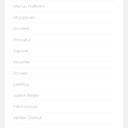
Marcus Fridholm
MojUppsats
Occident
Pressylta
Rapsodi
ResiaNet
Rosaièn
Salzblog
Svante Weyler
Tekstolomija
Världen Österut