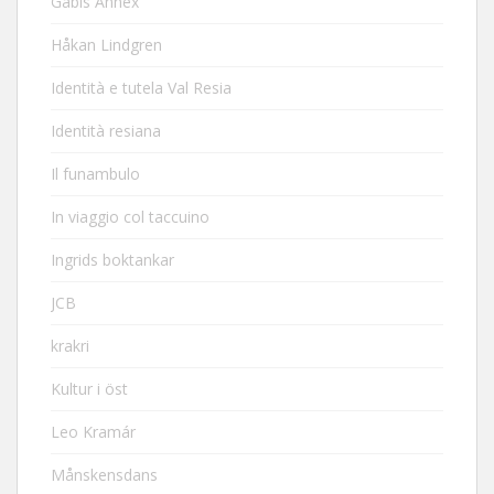
Gabis Annex
Håkan Lindgren
Identità e tutela Val Resia
Identità resiana
Il funambulo
In viaggio col taccuino
Ingrids boktankar
JCB
krakri
Kultur i öst
Leo Kramár
Månskensdans