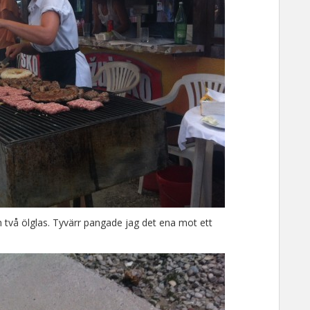
två ölglas. Tyvärr pangade jag det ena mot ett