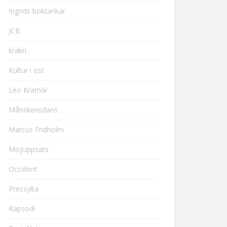
Ingrids boktankar
JCB
krakri
Kultur i öst
Leo Kramár
Månskensdans
Marcus Fridholm
MojUppsats
Occident
Pressylta
Rapsodi