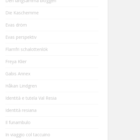
Den långsamma bloggen
Die Kaschemme
Evas dröm
Evas perspektiv
Flarnfri schalottenlök
Freya Klier
Gabis Annex
Håkan Lindgren
Identità e tutela Val Resia
Identità resiana
Il funambulo
In viaggio col taccuino