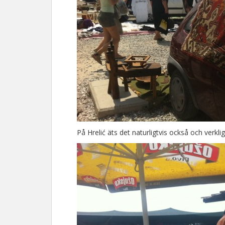
På Hrelić äts det naturligtvis också och verkli