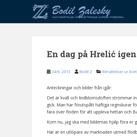
S
k
i
p
t
o
m
En dag på Hrelić igen
a
i
n
24/6 -2013
Bodil Z
Berättelser ur livet
c
o
n
Anteckningar och bilder från igår:
t
Det är kväll och lindblomsdoften strömmar in
e
gick. Man har förutspått häftiga regnskurar
n
fara över floden för att uppleva hettan och 
t
Kom nu, jag ska med bildernas hjälp föra er 
Här är en utlöpare av marknaden utmed flodba