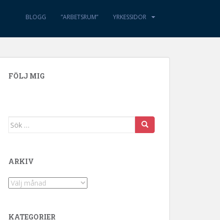
BLOGG
”ARBETSRUM”
YRKESSIDOR
FÖLJ MIG
Sök efter:
ARKIV
Arkiv
KATEGORIER