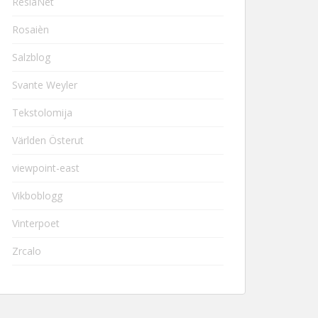
ResiaNet
Rosaièn
Salzblog
Svante Weyler
Tekstolomija
Världen Österut
viewpoint-east
Vikboblogg
Vinterpoet
Zrcalo