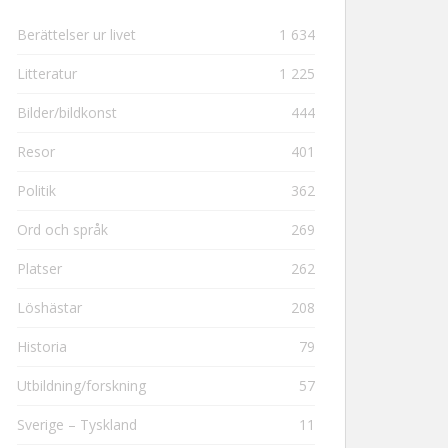
Berättelser ur livet
1 634
Litteratur
1 225
Bilder/bildkonst
444
Resor
401
Politik
362
Ord och språk
269
Platser
262
Löshästar
208
Historia
79
Utbildning/forskning
57
Sverige – Tyskland
11