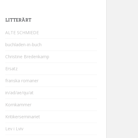
LITTERÄRT
ALTE SCHMIEDE
buchladen-in-buch
Christine Bredenkamp
Ersatz
franska romaner
in/ad/ae/qu/at
Kornkammer
Kritikerseminariet
Lev i Lviv