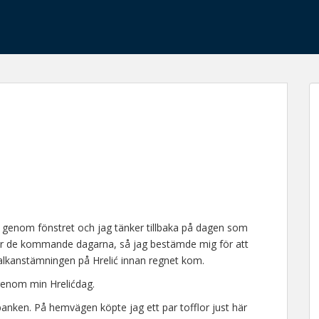
 genom fönstret och jag tänker tillbaka på dagen som
 för de kommande dagarna, så jag bestämde mig för att
Balkanstämningen på Hrelić innan regnet kom.
genom min Hrelićdag.
nken. På hemvägen köpte jag ett par tofflor just här