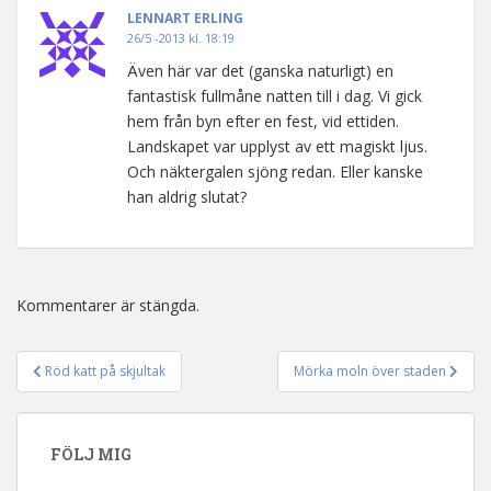
LENNART ERLING
26/5 -2013 kl. 18:19
Även här var det (ganska naturligt) en
fantastisk fullmåne natten till i dag. Vi gick
hem från byn efter en fest, vid ettiden.
Landskapet var upplyst av ett magiskt ljus.
Och näktergalen sjöng redan. Eller kanske
han aldrig slutat?
Kommentarer är stängda.
Röd katt på skjultak
Mörka moln över staden
Inläggsnavigering
FÖLJ MIG