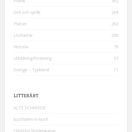
Politik
362
Ord och språk
269
Platser
262
Löshästar
208
Historia
79
Utbildning/forskning
57
Sverige – Tyskland
11
LITTERÄRT
ALTE SCHMIEDE
buchladen-in-buch
Christine Bredenkamp