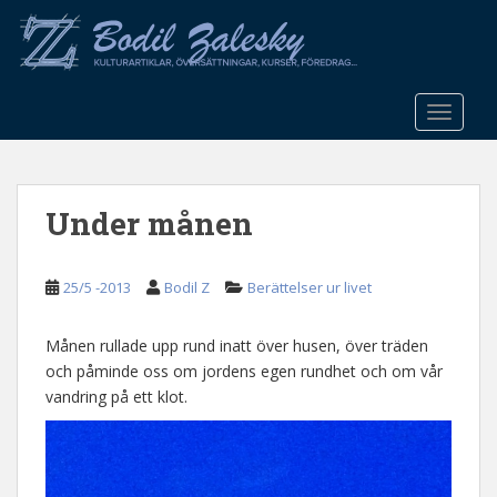
S
k
i
p
t
TOGGLE
o
m
a
Under månen
i
n
c
25/5 -2013
Bodil Z
Berättelser ur livet
o
n
t
Månen rullade upp rund inatt över husen, över träden
e
och påminde oss om jordens egen rundhet och om vår
n
vandring på ett klot.
t