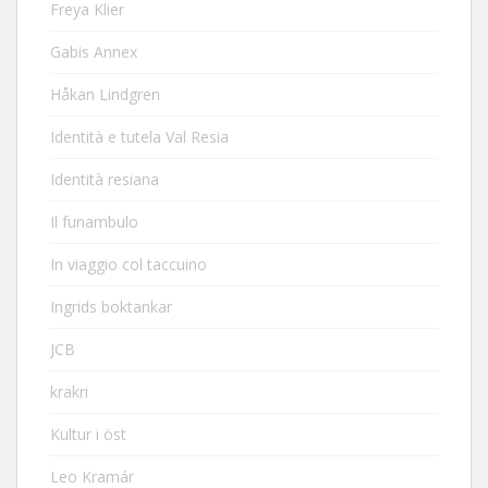
Freya Klier
Gabis Annex
Håkan Lindgren
Identità e tutela Val Resia
Identità resiana
Il funambulo
In viaggio col taccuino
Ingrids boktankar
JCB
krakri
Kultur i öst
Leo Kramár