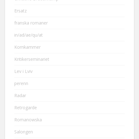
Ersatz
franska romaner
in/ad/ae/qu/at
Kornkammer
Kritikerseminariet
Lev i Lviv
perenn
Radar
Retrogarde
Romanowska
Salongen