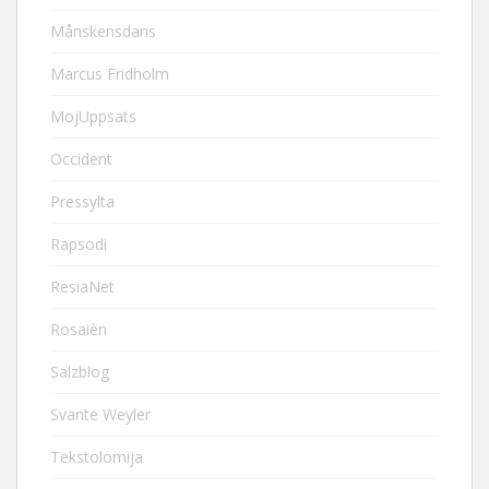
Månskensdans
Marcus Fridholm
MojUppsats
Occident
Pressylta
Rapsodi
ResiaNet
Rosaièn
Salzblog
Svante Weyler
Tekstolomija