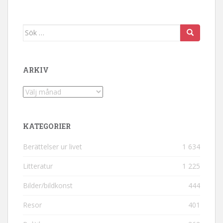
Sök efter:
ARKIV
Arkiv
KATEGORIER
Berättelser ur livet
1 634
Litteratur
1 225
Bilder/bildkonst
444
Resor
401