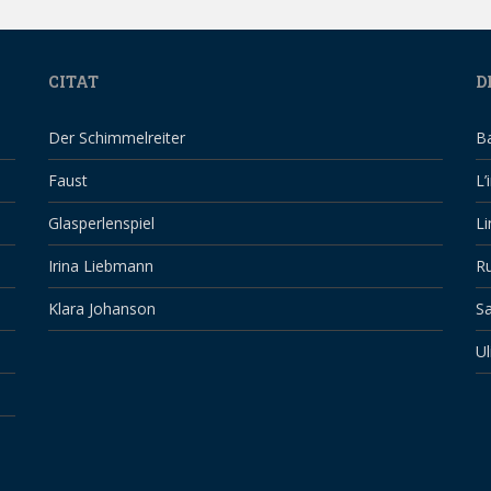
CITAT
D
Der Schimmelreiter
B
Faust
L’
Glasperlenspiel
Li
Irina Liebmann
Ru
Klara Johanson
Sa
Ul