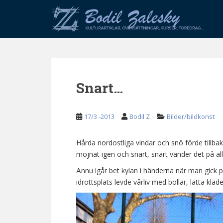
S
k
i
p
t
o
m
Snart…
a
i
n
17/3 -2013
Bodil Z
Bilder/bildkonst
c
o
n
Hårda nordostliga vindar och snö förde tillbak
t
mojnat igen och snart, snart vänder det på allv
e
Ännu igår bet kylan i händerna när man gick 
n
idrottsplats levde vårliv med bollar, lätta kläd
t