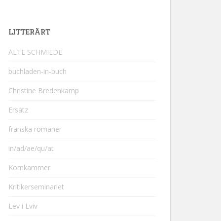
LITTERÄRT
ALTE SCHMIEDE
buchladen-in-buch
Christine Bredenkamp
Ersatz
franska romaner
in/ad/ae/qu/at
Kornkammer
Kritikerseminariet
Lev i Lviv