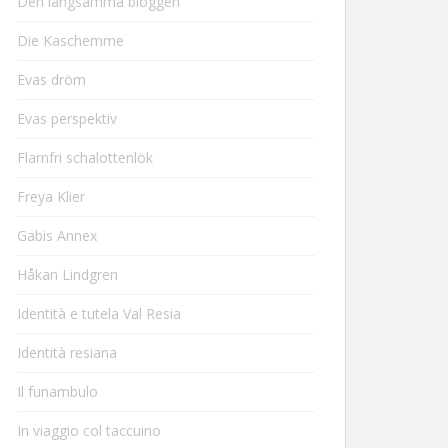
Den långsamma bloggen
Die Kaschemme
Evas dröm
Evas perspektiv
Flarnfri schalottenlök
Freya Klier
Gabis Annex
Håkan Lindgren
Identità e tutela Val Resia
Identità resiana
Il funambulo
In viaggio col taccuino