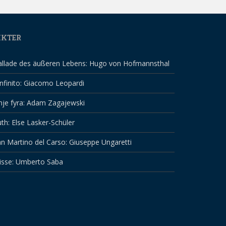
IKTER
allade des äußeren Lebens: Hugo von Hofmannsthal
infinito: Giacomo Leopardi
nje fyra: Adam Zagajewski
th: Else Lasker-Schüler
n Martino del Carso: Giuseppe Ungaretti
isse: Umberto Saba