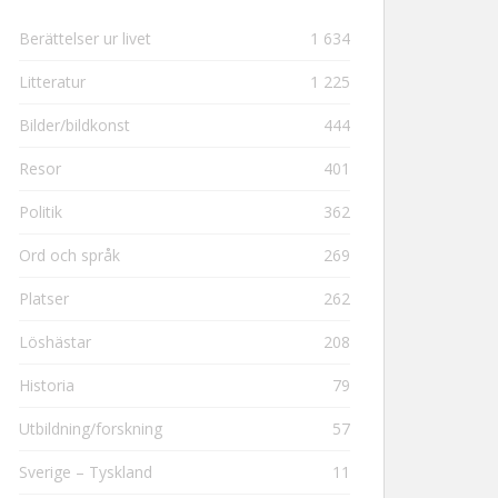
Berättelser ur livet
1 634
Litteratur
1 225
Bilder/bildkonst
444
Resor
401
Politik
362
Ord och språk
269
Platser
262
Löshästar
208
Historia
79
Utbildning/forskning
57
Sverige – Tyskland
11