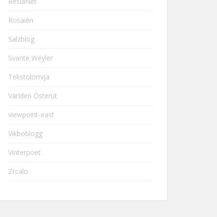
ResiaNet
Rosaièn
Salzblog
Svante Weyler
Tekstolomija
Världen Österut
viewpoint-east
Vikboblogg
Vinterpoet
Zrcalo