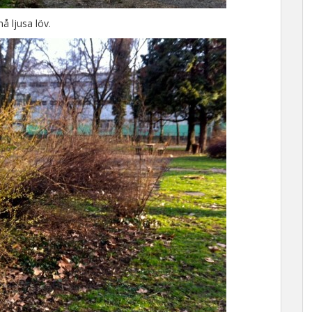
å ljusa löv.