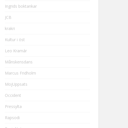
Ingrids boktankar
JCB
krakri
Kultur i öst
Leo Kramár
Månskensdans
Marcus Fridholm
MojUppsats
Occident
Pressylta
Rapsodi