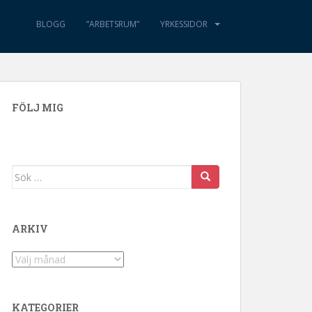
BLOGG
”ARBETSRUM”
YRKESSIDOR
FÖLJ MIG
Sök efter:
ARKIV
Arkiv
KATEGORIER