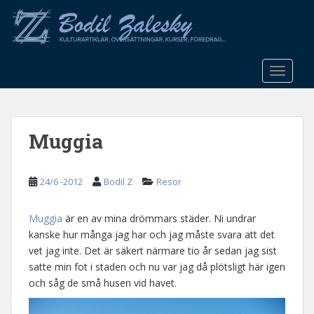
S
k
i
p
t
TOGGLE
o
m
a
Muggia
i
n
c
24/6 -2012
Bodil Z
Resor
o
n
t
Muggia
är en av mina drömmars städer. Ni undrar
e
kanske hur många jag har och jag måste svara att det
n
vet jag inte. Det är säkert närmare tio år sedan jag sist
t
satte min fot i staden och nu var jag då plötsligt här igen
och såg de små husen vid havet.