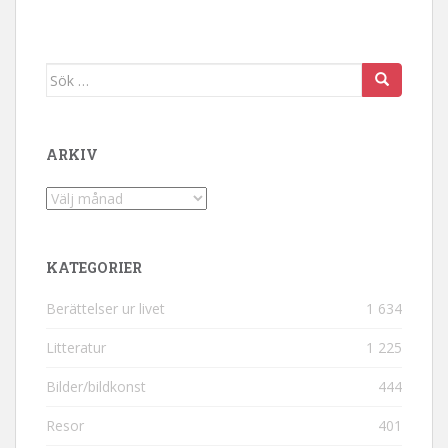
Sök efter:
ARKIV
Arkiv
KATEGORIER
Berättelser ur livet
1 634
Litteratur
1 225
Bilder/bildkonst
444
Resor
401