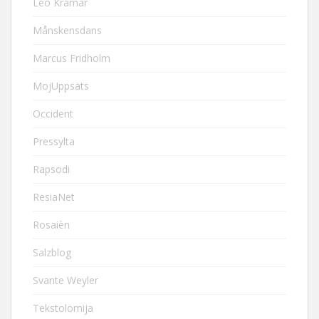
Leo Kramár
Månskensdans
Marcus Fridholm
MojUppsats
Occident
Pressylta
Rapsodi
ResiaNet
Rosaièn
Salzblog
Svante Weyler
Tekstolomija