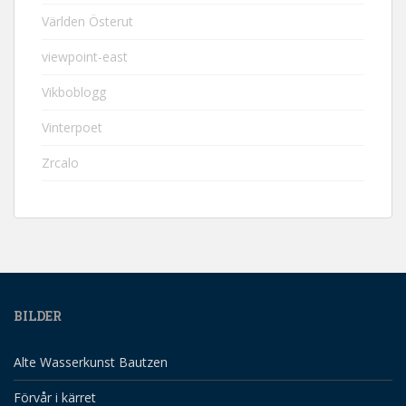
Världen Österut
viewpoint-east
Vikboblogg
Vinterpoet
Zrcalo
BILDER
Alte Wasserkunst Bautzen
Förvår i kärret