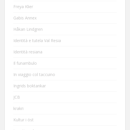
Freya Klier
Gabis Annex
Håkan Lindgren
Identità e tutela Val Resia
Identità resiana
Il funambulo
In viaggio col taccuino
Ingrids boktankar
JCB
krakri
Kultur i öst