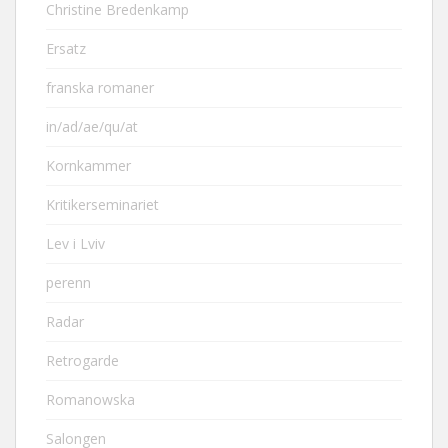
Christine Bredenkamp
Ersatz
franska romaner
in/ad/ae/qu/at
Kornkammer
Kritikerseminariet
Lev i Lviv
perenn
Radar
Retrogarde
Romanowska
Salongen