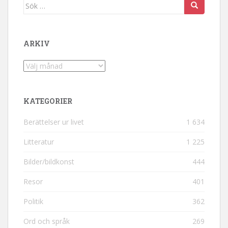
Sök efter:
ARKIV
Arkiv
KATEGORIER
Berättelser ur livet
1 634
Litteratur
1 225
Bilder/bildkonst
444
Resor
401
Politik
362
Ord och språk
269