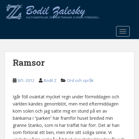
S
k
i
p
t
TOGGLE
o
m
a
Ramsor
i
n
c
8/5 -2012
Bodil Z
Ord och språk
o
n
t
Igår föll oväntat mycket regn under förmiddagen och
e
världen kändes genomblöt, men med eftermiddagen
n
kom solen och jag satte mig en stund på en av
t
bänkarna i ”parken” här framför huset bredvid min
granne Stanko, som ni har träffat här förr. Det är han
som förlorat ett ben, men inte sitt soliga sinne. Vi