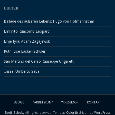
DIKTER
Ballade des äußeren Lebens: Hugo von Hofmannsthal
L’infinito: Giacomo Leopardi
Linje fyra: Adam Zagajewski
Ruth: Else Lasker-Schüler
San Martino del Carso: Giuseppe Ungaretti
Ulisse: Umberto Saba
BLOGG
”ARBETSRUM”
YRKESSIDOR
KONTAKT
Bodil Zalesky
All rights reserved. Tema av
Colorlib
drivs med
WordPress