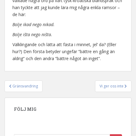
växlade några ord på vårt tysk-kroatiska blandspråk och
han tyckte att jag kunde lära mig några enkla ramsor –
de här:
Bolje ikad nego nikad.
Bolje išta nego ništa.
Välklingande och lätta att fästa i minnet, jel’ da? (Eller
hur?) Den första betyder ungefär ”bättre en gång än
aldrig” och den andra ”bättre något än inget”.
Gränsvandring
Vi ger oss inte
Inläggsnavigering
FÖLJ MIG