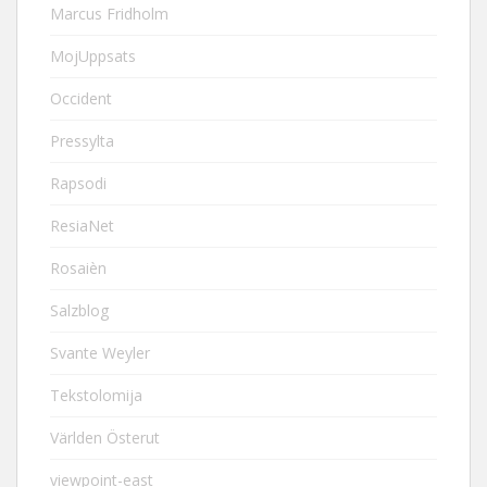
Marcus Fridholm
MojUppsats
Occident
Pressylta
Rapsodi
ResiaNet
Rosaièn
Salzblog
Svante Weyler
Tekstolomija
Världen Österut
viewpoint-east