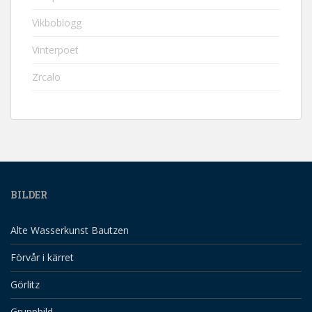
Vikboblogg
Vinterpoet
Zrcalo
BILDER
Alte Wasserkunst Bautzen
Förvår i kärret
Görlitz
Gruppbild