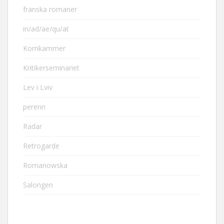
franska romaner
in/ad/ae/qu/at
Kornkammer
Kritikerseminariet
Lev i Lviv
perenn
Radar
Retrogarde
Romanowska
Salongen