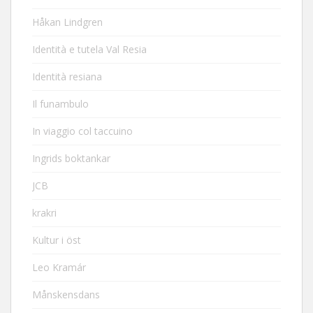
Håkan Lindgren
Identità e tutela Val Resia
Identità resiana
Il funambulo
In viaggio col taccuino
Ingrids boktankar
JCB
krakri
Kultur i öst
Leo Kramár
Månskensdans