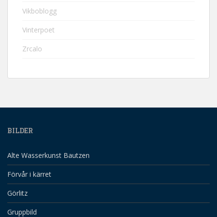
Vikboblogg
Vinterpoet
Zrcalo
BILDER
Alte Wasserkunst Bautzen
Förvår i kärret
Görlitz
Gruppbild