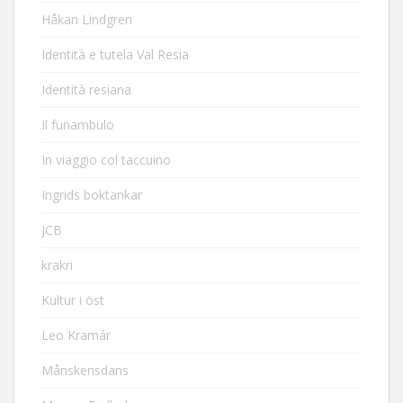
Håkan Lindgren
Identità e tutela Val Resia
Identità resiana
Il funambulo
In viaggio col taccuino
Ingrids boktankar
JCB
krakri
Kultur i öst
Leo Kramár
Månskensdans