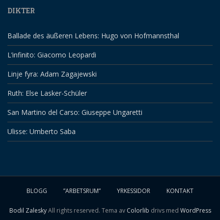
DIKTER
Ballade des äußeren Lebens: Hugo von Hofmannsthal
L’infinito: Giacomo Leopardi
Linje fyra: Adam Zagajewski
Ruth: Else Lasker-Schüler
San Martino del Carso: Giuseppe Ungaretti
Ulisse: Umberto Saba
BLOGG
”ARBETSRUM”
YRKESSIDOR
KONTAKT
Bodil Zalesky
All rights reserved. Tema av
Colorlib
drivs med
WordPress