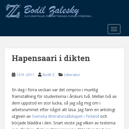
S
k
i
p
t
TOGGLE
o
m
a
Hapensaari i dikten
i
n
c
13/9 -2011
Bodil Z
Litteratur
o
n
t
En dag i förra veckan var det omprov i muntlig
e
framställning för studenterna i årskurs två. Mellan två av
n
dem uppstod en stor lucka, så jag såg mig om i
t
arbetsrummet efter något att läsa. Jag fann en antologi
utgiven av
Svenska litteratursällskapet i Finland
och
började bläddra i den. Snart visste jag vilken av texterna