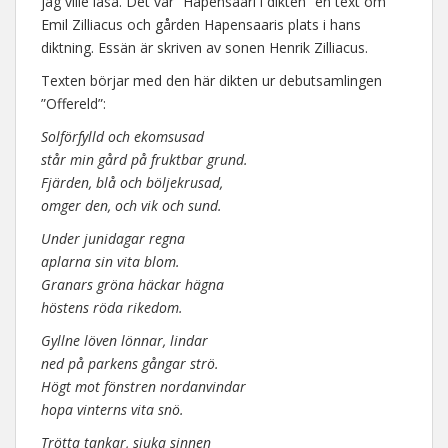
jag ville läsa. Det var ”Hapensaari i dikten” en text om
Emil Zilliacus och gården Hapensaaris plats i hans
diktning. Essän är skriven av sonen Henrik Zilliacus.
Texten börjar med den här dikten ur debutsamlingen
”Offereld”:
Solförfylld och ekomsusad
står min gård på fruktbar grund.
Fjärden, blå och böljekrusad,
omger den, och vik och sund.
Under junidagar regna
aplarna sin vita blom.
Granars gröna häckar hägna
höstens röda rikedom.
Gyllne löven lönnar, lindar
ned på parkens gångar strö.
Högt mot fönstren nordanvindar
hopa vinterns vita snö.
Trötta tankar, sjuka sinnen