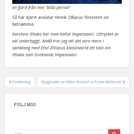
en fjärd från min "blåa period"
Så här djärvt avslutar Henrik Zilliacus förresten sin
betraktelse:
Karelens Ithaka har man kallat Hapensaari. Uttrycket är
väl underbyggt. Ändå tror jag att det vore mera i
samklang med Emil Zilliacus känslovärld att tala om
Ithaka som Greklands Hapensaari.
Fontändag
Byggnader av Viktor Kovačić och Ivan Meštrović
Inläggsnavigering
FÖLJ MIG
Sök efter: