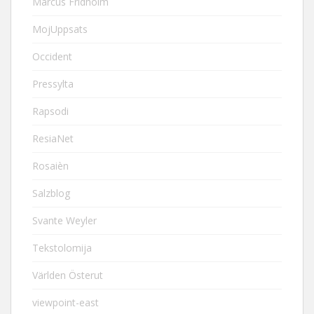
Marcus Fridholm
MojUppsats
Occident
Pressylta
Rapsodi
ResiaNet
Rosaièn
Salzblog
Svante Weyler
Tekstolomija
Världen Österut
viewpoint-east