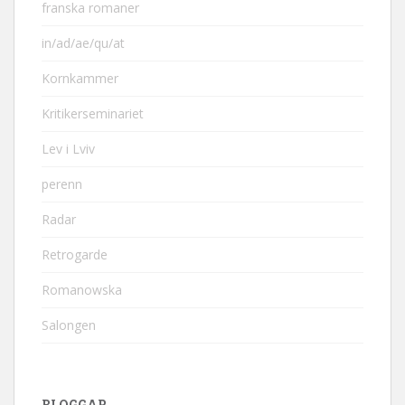
franska romaner
in/ad/ae/qu/at
Kornkammer
Kritikerseminariet
Lev i Lviv
perenn
Radar
Retrogarde
Romanowska
Salongen
BLOGGAR