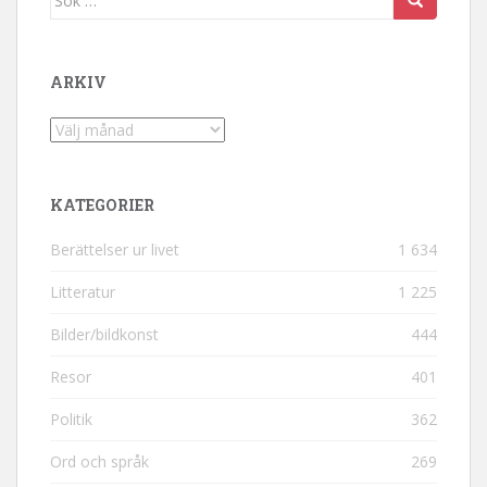
ARKIV
Arkiv
KATEGORIER
Berättelser ur livet
1 634
Litteratur
1 225
Bilder/bildkonst
444
Resor
401
Politik
362
Ord och språk
269