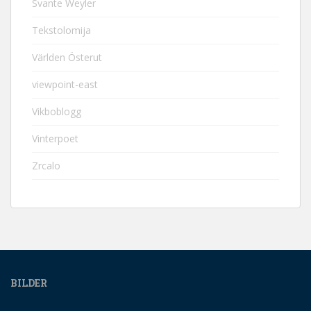
Svante Weyler
Tekstolomija
Världen Österut
viewpoint-east
Vikboblogg
Vinterpoet
Zrcalo
BILDER