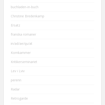
buchladen-in-buch
Christine Bredenkamp
Ersatz
franska romaner
in/ad/ae/qu/at
Kornkammer
Kritikerseminariet
Lev i Lviv
perenn
Radar
Retrogarde