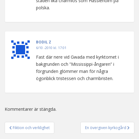
staden lika charmlös som Hässleholm på
polska.
BODIL Z
6/10 -2010 kl. 17:01
Fast där nere vid Gwada med kyrktornet i
bakgrunden och ”Mississippi-ångaren” i
förgrunden glömmer man för några
ögonblick tristessen och charmbristen.
Kommentarer är stängda.
Fiktion och verklighet
En övergiven kyrkogård
Inläggsnavigering