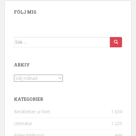
FÖLJ MIG
Sök efter:
ARKIV
Arkiv
KATEGORIER
Berättelser ur livet
1 634
Litteratur
1 225
Bilder/bildkonst
444