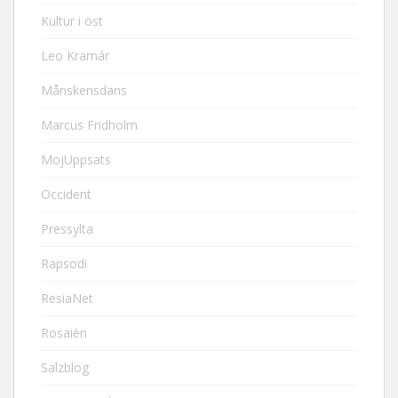
Kultur i öst
Leo Kramár
Månskensdans
Marcus Fridholm
MojUppsats
Occident
Pressylta
Rapsodi
ResiaNet
Rosaièn
Salzblog