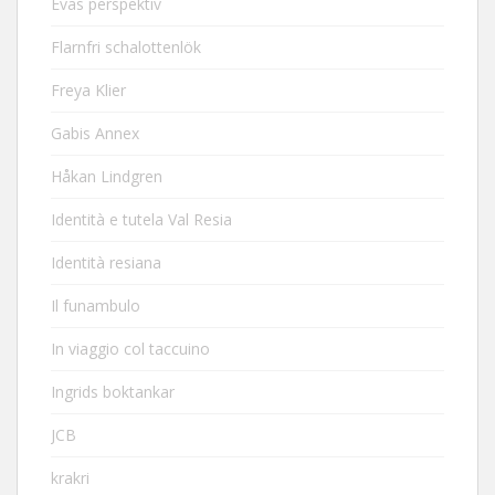
Evas perspektiv
Flarnfri schalottenlök
Freya Klier
Gabis Annex
Håkan Lindgren
Identità e tutela Val Resia
Identità resiana
Il funambulo
In viaggio col taccuino
Ingrids boktankar
JCB
krakri