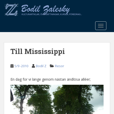
S
k
i
p
t
TOGGLE
o
m
a
Till Mississippi
i
n
c
5/9 -2010
Bodil Z
Resor
o
n
t
En dag for vi länge genom nästan ändlösa alléer;
e
n
t