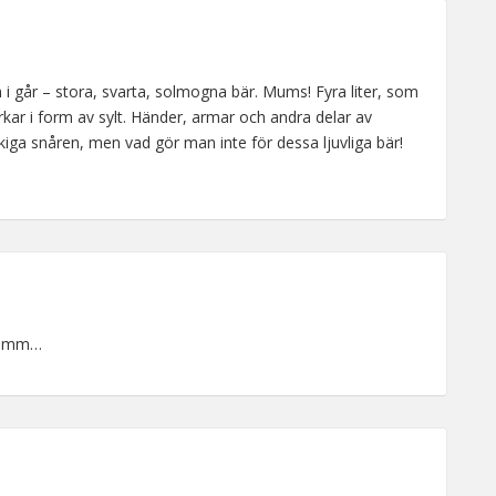
n i går – stora, svarta, solmogna bär. Mums! Fyra liter, som
burkar i form av sylt. Händer, armar och andra delar av
kiga snåren, men vad gör man inte för dessa ljuvliga bär!
! Hmm…