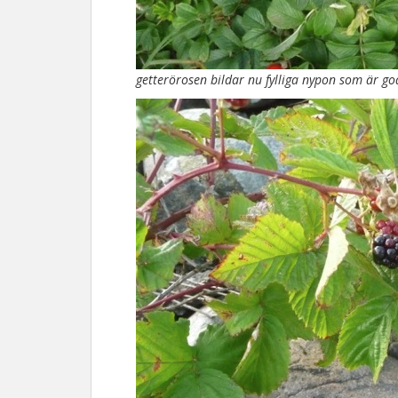
getterörosen bildar nu fylliga nypon som är god