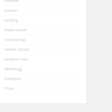
ResiaNet
Rosaièn
Salzblog
Svante Weyler
Tekstolomija
Världen Österut
viewpoint-east
Vikboblogg
Vinterpoet
Zrcalo