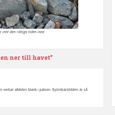
r inte den riktiga tiden inne
en ner till havet”
n verkar alldeles blank i pälsen. Björnbärsbilden är så