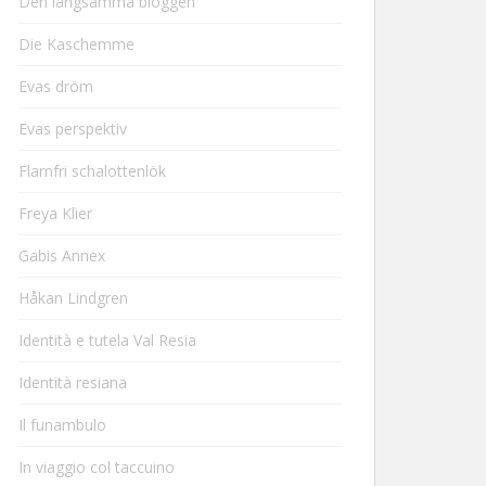
Den långsamma bloggen
Die Kaschemme
Evas dröm
Evas perspektiv
Flarnfri schalottenlök
Freya Klier
Gabis Annex
Håkan Lindgren
Identità e tutela Val Resia
Identità resiana
Il funambulo
In viaggio col taccuino