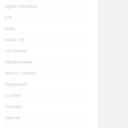
Ingrids boktankar
JCB
krakri
Kultur i öst
Leo Kramár
Månskensdans
Marcus Fridholm
MojUppsats
Occident
Pressylta
Rapsodi