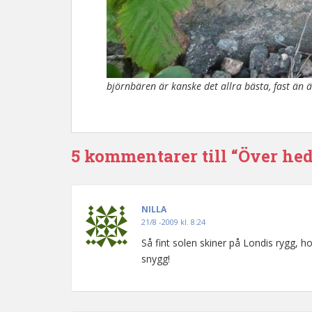
björnbären är kanske det allra bästa, fast än ä
5 kommentarer till “Över hed
NILLA
21/8 -2009 kl. 8:24
Så fint solen skiner på Londis rygg, ho
snygg!