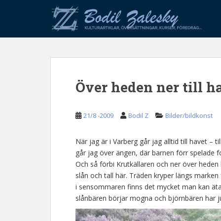
S
k
i
p
t
o
m
Över heden ner till h
a
i
n
21/8 -2009
Bodil Z
Bilder/bildkonst
c
o
n
När jag är i Varberg går jag alltid till havet
t
går jag över ängen, där barnen förr spelade fo
e
Och så förbi Krutkällaren och ner över heden 
n
slån och tall här. Träden kryper längs marken
t
i sensommaren finns det mycket man kan äta 
slånbären börjar mogna och björnbären har just