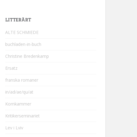
LITTERÄRT
ALTE SCHMIEDE
buchladen-in-buch
Christine Bredenkamp
Ersatz
franska romaner
in/ad/ae/qu/at
Kornkammer
Kritikerseminariet
Lev i Lviv