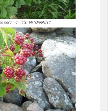
a bara man låter bli ”klipulvret”