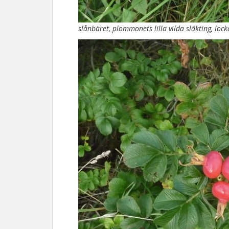
slånbäret, plommonets lilla vilda släkting, loc