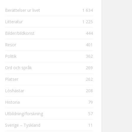
Berättelser ur livet
1 634
Litteratur
1 225
Bilder/bildkonst
444
Resor
401
Politik
362
Ord och språk
269
Platser
262
Löshästar
208
Historia
79
Utbildning/forskning
57
Sverige – Tyskland
11