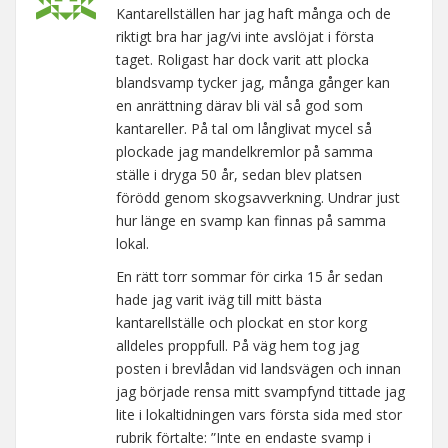
Kantarellställen har jag haft många och de
riktigt bra har jag/vi inte avslöjat i första
taget. Roligast har dock varit att plocka
blandsvamp tycker jag, många gånger kan
en anrättning därav bli väl så god som
kantareller. På tal om långlivat mycel så
plockade jag mandelkremlor på samma
ställe i dryga 50 år, sedan blev platsen
förödd genom skogsavverkning. Undrar just
hur länge en svamp kan finnas på samma
lokal.
En rätt torr sommar för cirka 15 år sedan
hade jag varit iväg till mitt bästa
kantarellställe och plockat en stor korg
alldeles proppfull. På väg hem tog jag
posten i brevlådan vid landsvägen och innan
jag började rensa mitt svampfynd tittade jag
lite i lokaltidningen vars första sida med stor
rubrik förtalte: ”Inte en endaste svamp i