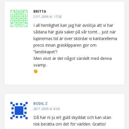
BRITTA
27/7 -2009 kl. 17:28
I all hemlighet kan jag här avslöja att vi har
sådana här gula saker på vår tomt… just när
lupinernas tid är över skördar vi kantarellerna
precis innan gräsklipparen gör om
”landskapet”!
Men visst är det något särskilt med denna
svamp.
BODIL Z
28/7 -2009 kl. 8:06
Då har ni ju ert guld skyddat och kan utan
risk berätta om det för världen. Grattis!