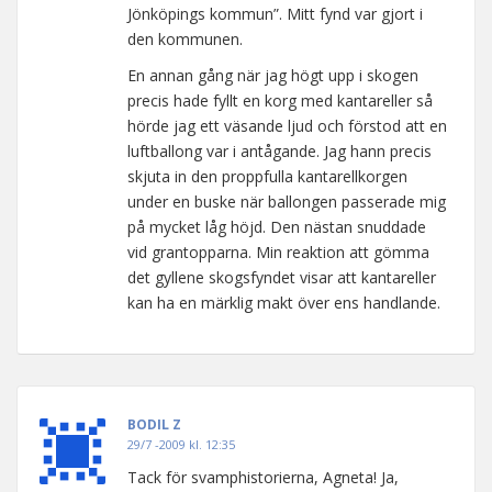
Jönköpings kommun”. Mitt fynd var gjort i
den kommunen.
En annan gång när jag högt upp i skogen
precis hade fyllt en korg med kantareller så
hörde jag ett väsande ljud och förstod att en
luftballong var i antågande. Jag hann precis
skjuta in den proppfulla kantarellkorgen
under en buske när ballongen passerade mig
på mycket låg höjd. Den nästan snuddade
vid grantopparna. Min reaktion att gömma
det gyllene skogsfyndet visar att kantareller
kan ha en märklig makt över ens handlande.
BODIL Z
29/7 -2009 kl. 12:35
Tack för svamphistorierna, Agneta! Ja,