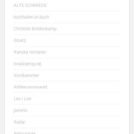
ALTE SCHMIEDE
buchladen-in-buch
Christine Bredenkamp
Ersatz
franska romaner
in/ad/ae/qu/at
Kornkammer
Kritikerseminariet
Lev i Lviv
perenn
Radar
Retrogarde