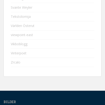
Svante Weyler
Tekstolomija
Världen Österut
viewpoint-east
Vikboblogg
Vinterpoet
Zrcalo
BILDER