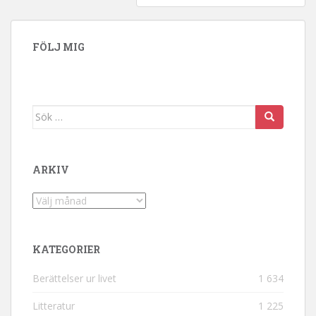
FÖLJ MIG
Sök efter:
ARKIV
Arkiv
KATEGORIER
Berättelser ur livet
1 634
Litteratur
1 225