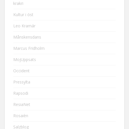
krakri
Kultur i öst
Leo Kramár
Månskensdans
Marcus Fridholm
MojUppsats
Occident
Pressylta
Rapsodi
ResiaNet
Rosaièn
Salzblog