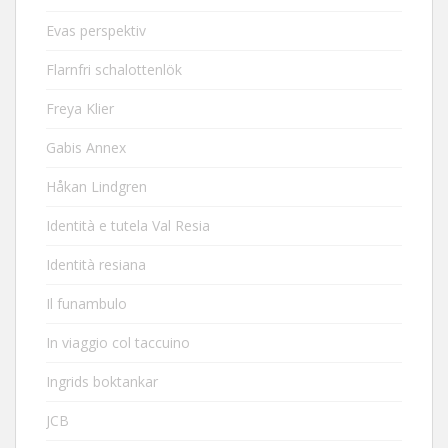
Evas perspektiv
Flarnfri schalottenlök
Freya Klier
Gabis Annex
Håkan Lindgren
Identità e tutela Val Resia
Identità resiana
Il funambulo
In viaggio col taccuino
Ingrids boktankar
JCB