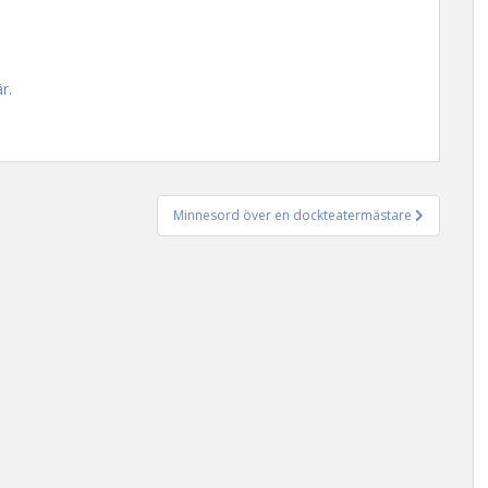
r.
Minnesord över en dockteatermästare