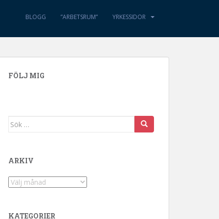
BLOGG
”ARBETSRUM”
YRKESSIDOR
FÖLJ MIG
Sök efter:
ARKIV
Arkiv
KATEGORIER