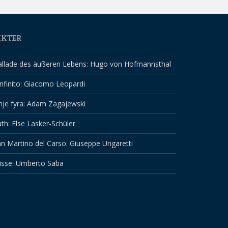
IKTER
allade des äußeren Lebens: Hugo von Hofmannsthal
infinito: Giacomo Leopardi
nje fyra: Adam Zagajewski
th: Else Lasker-Schüler
n Martino del Carso: Giuseppe Ungaretti
isse: Umberto Saba