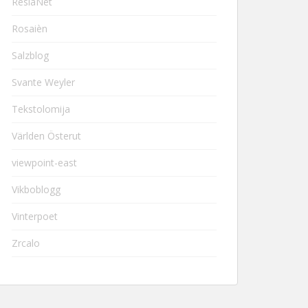
ResiaNet
Rosaièn
Salzblog
Svante Weyler
Tekstolomija
Världen Österut
viewpoint-east
Vikboblogg
Vinterpoet
Zrcalo