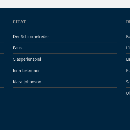
CITAT
D
Der Schimmelreiter
B
Faust
L’
Glasperlenspiel
Li
Irina Liebmann
Ru
Klara Johanson
Sa
Ul