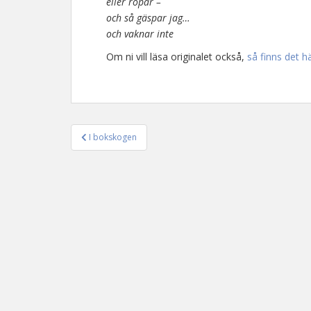
eller ropar –
och så gäspar jag…
och vaknar inte
Om ni vill läsa originalet också,
så finns det hä
I bokskogen
Inläggsnavigering