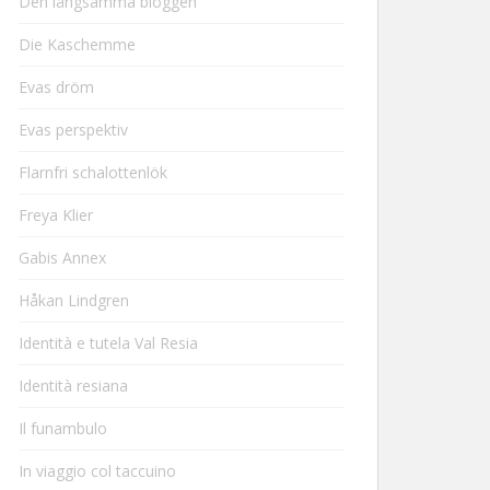
Den långsamma bloggen
Die Kaschemme
Evas dröm
Evas perspektiv
Flarnfri schalottenlök
Freya Klier
Gabis Annex
Håkan Lindgren
Identità e tutela Val Resia
Identità resiana
Il funambulo
In viaggio col taccuino