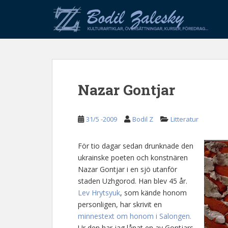
S
k
i
p
t
o
m
Nazar Gontjar
a
i
n
31/5 -2009
Bodil Z
Litteratur
c
o
n
För tio dagar sedan drunknade den
t
ukrainske poeten och konstnären
e
Nazar Gontjar i en sjö utanför
n
staden Uzhgorod. Han blev 45 år.
t
Lev Hrytsyuk
, som kände honom
personligen, har skrivit en
minnestext om honom i Salongen.
Ur den har jag lånat en av Gontjars