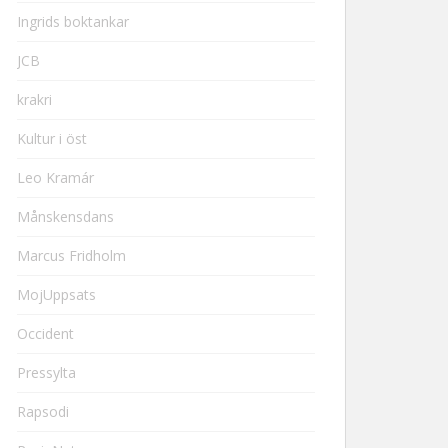
Ingrids boktankar
JCB
krakri
Kultur i öst
Leo Kramár
Månskensdans
Marcus Fridholm
MojUppsats
Occident
Pressylta
Rapsodi