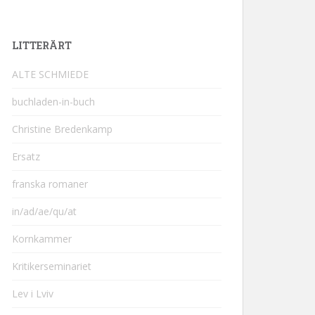
LITTERÄRT
ALTE SCHMIEDE
buchladen-in-buch
Christine Bredenkamp
Ersatz
franska romaner
in/ad/ae/qu/at
Kornkammer
Kritikerseminariet
Lev i Lviv