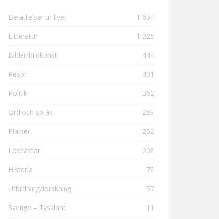
Berättelser ur livet
1 634
Litteratur
1 225
Bilder/bildkonst
444
Resor
401
Politik
362
Ord och språk
269
Platser
262
Löshästar
208
Historia
79
Utbildning/forskning
57
Sverige – Tyskland
11