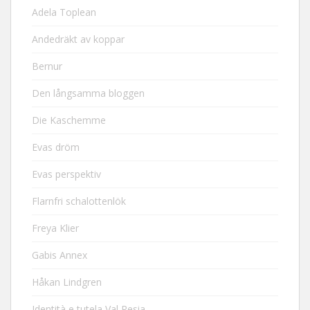
Adela Toplean
Andedräkt av koppar
Bernur
Den långsamma bloggen
Die Kaschemme
Evas dröm
Evas perspektiv
Flarnfri schalottenlök
Freya Klier
Gabis Annex
Håkan Lindgren
Identità e tutela Val Resia