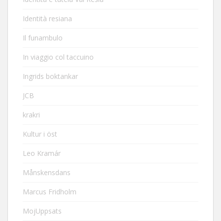
Identità resiana
Il funambulo
In viaggio col taccuino
Ingrids boktankar
JCB
krakri
Kultur i öst
Leo Kramár
Månskensdans
Marcus Fridholm
MojUppsats