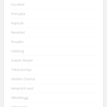
Occident
Pressylta
Rapsodi
ResiaNet
Rosaièn
Salzblog
Svante Weyler
Tekstolomija
Världen Österut
viewpoint-east
Vikboblogg
Vinterpoet