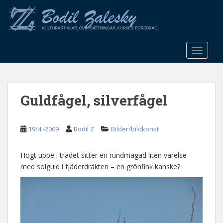
S
k
i
p
t
TOGGLE
o
m
a
Guldfågel, silverfågel
i
n
c
19/4 -2009
Bodil Z
Bilder/bildkonst
o
n
t
Högt uppe i trädet sitter en rundmagad liten varelse
e
med solguld i fjäderdräkten – en grönfink kanske?
n
t