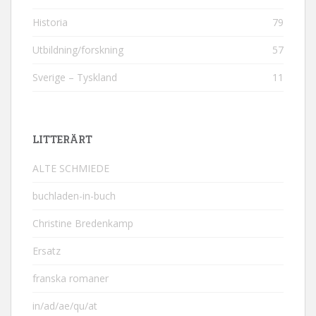
Historia
79
Utbildning/forskning
57
Sverige – Tyskland
11
LITTERÄRT
ALTE SCHMIEDE
buchladen-in-buch
Christine Bredenkamp
Ersatz
franska romaner
in/ad/ae/qu/at