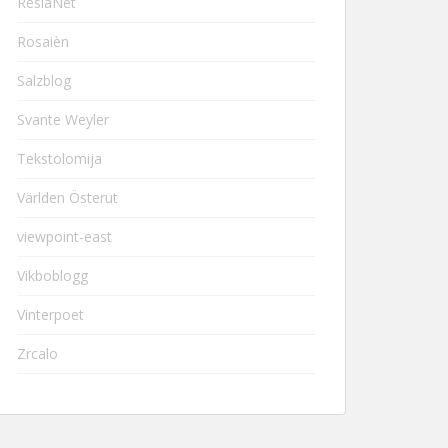
ResiaNet
Rosaièn
Salzblog
Svante Weyler
Tekstolomija
Världen Österut
viewpoint-east
Vikboblogg
Vinterpoet
Zrcalo