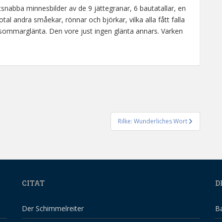
tsnabba minnesbilder av de 9 jättegranar, 6 bautatallar, en
otal andra småekar, rönnar och björkar, vilka alla fått falla
ens sommarglänta. Den vore just ingen glänta annars. Varken
Rilke: Wunderliches Wort
CITAT
D
Der Schimmelreiter
B