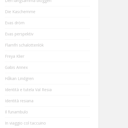
Den långsamma bloggen
Die Kaschemme
Evas dröm
Evas perspektiv
Flarnfri schalottenlök
Freya Klier
Gabis Annex
Håkan Lindgren
Identità e tutela Val Resia
Identità resiana
Il funambulo
In viaggio col taccuino