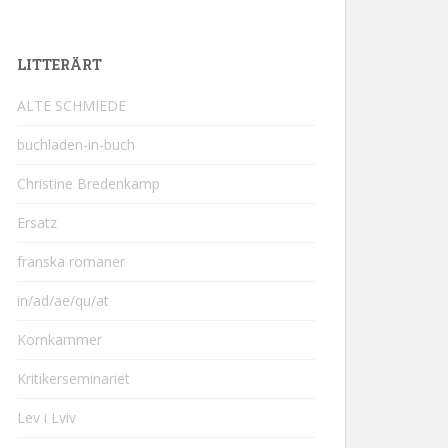
LITTERÄRT
ALTE SCHMIEDE
buchladen-in-buch
Christine Bredenkamp
Ersatz
franska romaner
in/ad/ae/qu/at
Kornkammer
Kritikerseminariet
Lev i Lviv