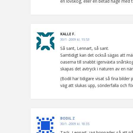
en lövskog, eller en betad hage med t
KALLE F.
30/1 -2009 kl. 15:53
Så sant, Lennart, så sant.
Samtidigt kan det också sägas att mä
oaserna till snabbt igenväxta snårskog
skapas det avtryck i naturen av en när
(Bodil har tidigare visat så fina bilde
väg att slukas upp, sönderfalla och f
BODIL Z
30/1 -2009 kl. 18:35
Tack, Lennart, jag hoppades så att nå