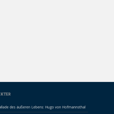
IKTER
allade des äußeren Lebens: Hugo von Hofmannsthal