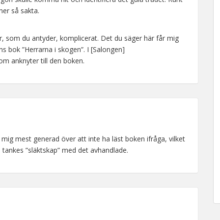
ner så sakta.
 som du antyder, komplicerat. Det du säger här får mig
s bok ”Herrarna i skogen”. I [Salongen]
som anknyter till den boken.
 mig mest generad över att inte ha läst boken ifråga, vilket
in tankes ”släktskap” med det avhandlade.