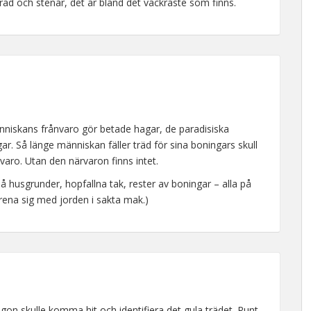
räd och stenar, det är bland det vackraste som finns.
nniskans frånvaro gör betade hagar, de paradisiska
ar. Så länge människan fäller träd för sina boningars skull
varo. Utan den närvaron finns intet.
r på husgrunder, hopfallna tak, rester av boningar – alla på
örena sig med jorden i sakta mak.)
gon skulle komma hit och identifiera det gula trädet. Runt