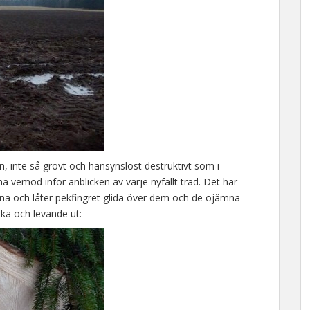
en, inte så grovt och hänsynslöst destruktivt som i
na vemod inför anblicken av varje nyfällt träd. Det här
garna och låter pekfingret glida över dem och de ojämna
ska och levande ut: