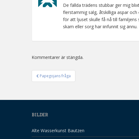
De fällda trädens stubbar ger mig blix
flerstammig sälg, åtskilliga aspar och 
för att ljuset skulle få nå till familj
skam eller sorg har iinfunnit sig ännu.
Kommentarer är stängda.
Papegojans fråga
Inläggsnavigering
BILDER
Alte Wasserkunst Bautzen