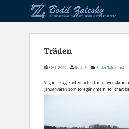
S
k
i
p
t
o
m
Träden
a
i
n
30/1 -2009
Bodil Z
Bilder/bildkonst
c
o
n
Vi går i skogskanten och tittar ut över åkrarn
t
januarivåren som föregår vintern, för snart bli
e
n
t