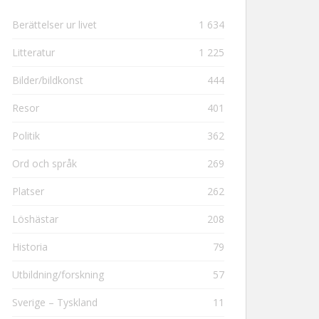
Berättelser ur livet
1 634
Litteratur
1 225
Bilder/bildkonst
444
Resor
401
Politik
362
Ord och språk
269
Platser
262
Löshästar
208
Historia
79
Utbildning/forskning
57
Sverige – Tyskland
11