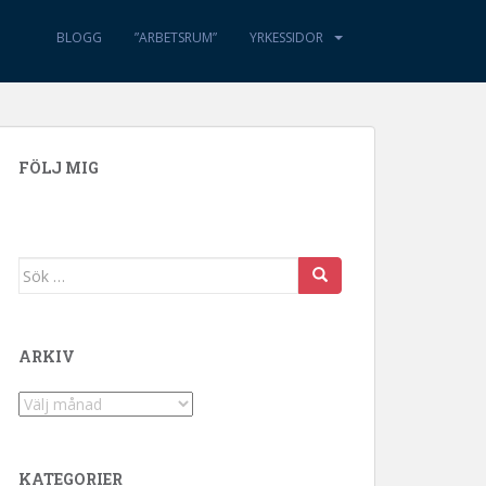
BLOGG
”ARBETSRUM”
YRKESSIDOR
FÖLJ MIG
Sök efter:
ARKIV
Arkiv
KATEGORIER