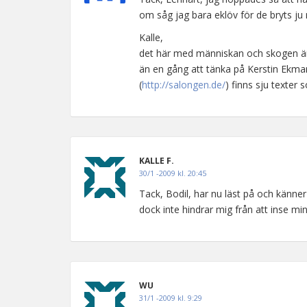
om såg jag bara eklöv för de bryts ju 
Kalle,
det här med människan och skogen är,
än en gång att tänka på Kerstin Ekman
(
http://salongen.de/
) finns sju texter 
KALLE F.
30/1 -2009 kl. 20:45
Tack, Bodil, har nu läst på och känner
dock inte hindrar mig från att inse m
WU
31/1 -2009 kl. 9:29