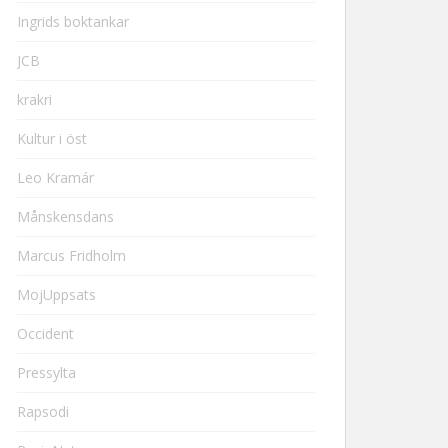
Ingrids boktankar
JCB
krakri
Kultur i öst
Leo Kramár
Månskensdans
Marcus Fridholm
MojUppsats
Occident
Pressylta
Rapsodi