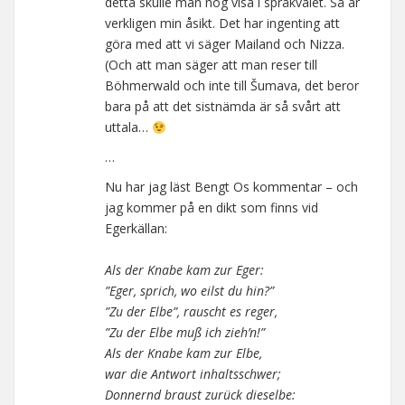
detta skulle man nog visa i språkvalet. Så är
verkligen min åsikt. Det har ingenting att
göra med att vi säger Mailand och Nizza.
(Och att man säger att man reser till
Böhmerwald och inte till Šumava, det beror
bara på att det sistnämda är så svårt att
uttala…
…
Nu har jag läst Bengt Os kommentar – och
jag kommer på en dikt som finns vid
Egerkällan:
Als der Knabe kam zur Eger:
”Eger, sprich, wo eilst du hin?”
”Zu der Elbe”, rauscht es reger,
”Zu der Elbe muß ich zieh’n!”
Als der Knabe kam zur Elbe,
war die Antwort inhaltsschwer;
Donnernd braust zurück dieselbe: