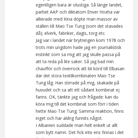
egentligen bara är olustiga. Så länge landet,
partiet AAP och diktatorn Enver Hoxha var
allierade med Kina döpte man massor av
ställen till Mao Tse Tung (som det stavades
då); elverk, fabriker, dagis, torg etc.
Jag var i landet när brytningen kom 1978 och
trots min ungdom hade jag en journalistisk
instinkt som sa mig att jag skulle passa på
att ta reda på lite saker. Så jag bad min
chaufför och överrock att bli körd till Elbasan
där det stora textilkombinaten Mao Tse
Tung låg. Han stirrade på mig, skakade på
huvudet och sa att ett sådant kombinat ej
fanns. OK, tänkte jag och frågade: kan du
köra mig till det kombinat som förr i tiden
hette Mao Tse Tung. Samma reaktion, finns
inget och har aldrig funnits något.
I Albanien suddade man helt enkelt ut allt
som bytt namn. Det fick inte ens finnas i det