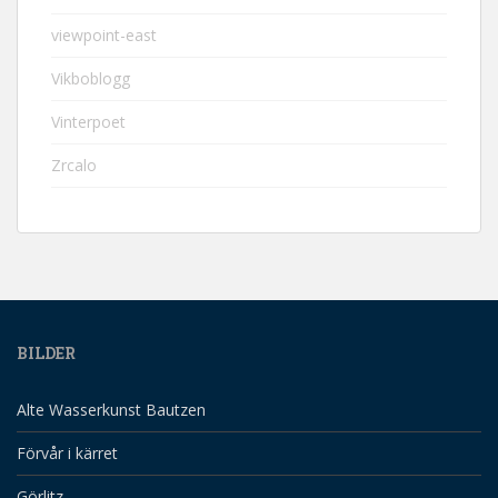
viewpoint-east
Vikboblogg
Vinterpoet
Zrcalo
BILDER
Alte Wasserkunst Bautzen
Förvår i kärret
Görlitz