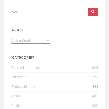
Sök efter:
ARKIV
Arkiv
KATEGORIER
Berättelser ur livet
1 634
Litteratur
1 225
Bilder/bildkonst
444
Resor
401
Politik
362