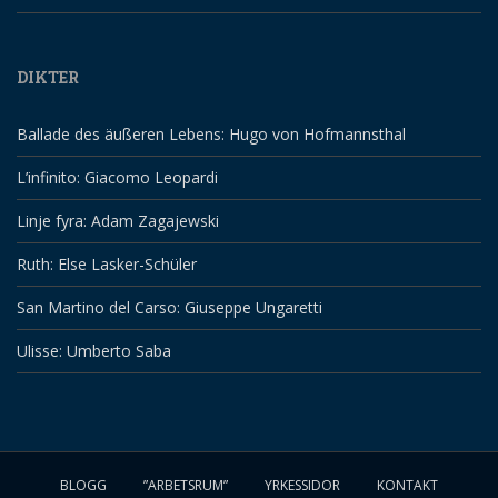
DIKTER
Ballade des äußeren Lebens: Hugo von Hofmannsthal
L’infinito: Giacomo Leopardi
Linje fyra: Adam Zagajewski
Ruth: Else Lasker-Schüler
San Martino del Carso: Giuseppe Ungaretti
Ulisse: Umberto Saba
BLOGG
”ARBETSRUM”
YRKESSIDOR
KONTAKT