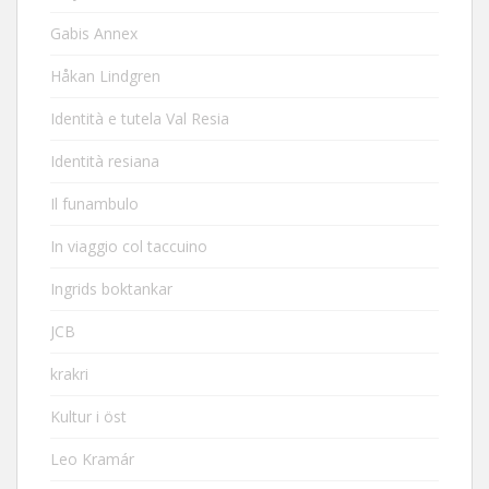
Gabis Annex
Håkan Lindgren
Identità e tutela Val Resia
Identità resiana
Il funambulo
In viaggio col taccuino
Ingrids boktankar
JCB
krakri
Kultur i öst
Leo Kramár