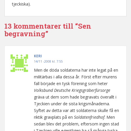
tjeckiska).
13 kommentarer till “Sen
begravning”
KERI
14/11 -2008 kl. 7:55
Men de döda soldaterna har inte legat på en
militärbas i alla dessa år. Först efter murens
fall började en tysk förening som heter
Volksbund Deutsche Kriegsgräberfürsorge
gräva ut dem som hade begravats överallt i
Tjeckien under de sista krigsmånaderna.
Syftet av detta var att soldaterna skulle få en
riktik gravplats på en
Soldatenfriedhof
. Men
sedan blev det problem, eftersom ingen stad
i Tjeckien ville egentligen ha så många tyska