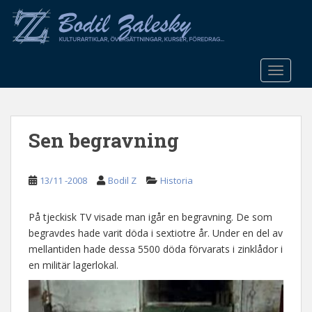
S
k
i
p
t
TOGGLE
o
m
a
Sen begravning
i
n
c
13/11 -2008
Bodil Z
Historia
o
n
t
På tjeckisk TV visade man igår en begravning. De som
e
begravdes hade varit döda i sextiotre år. Under en del av
n
mellantiden hade dessa 5500 döda förvarats i zinklådor i
t
en militär lagerlokal.