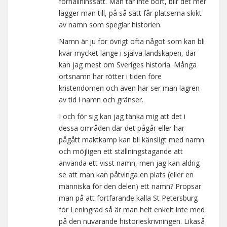
förhållninssätt. Man tar inte bort, blir det mer
lägger man till, på så sätt får platserna skikt
av namn som speglar historien.
Namn är ju för övrigt ofta något som kan bli
kvar mycket länge i själva landskapen, där
kan jag mest om Sveriges historia. Många
ortsnamn har rötter i tiden före
kristendomen och även här ser man lagren
av tid i namn och gränser.
I och för sig kan jag tänka mig att det i
dessa områden där det pågår eller har
pågått maktkamp kan bli känsligt med namn
och möjligen ett ställningstagande att
använda ett visst namn, men jag kan aldrig
se att man kan påtvinga en plats (eller en
människa för den delen) ett namn? Propsar
man på att fortfarande kalla St Petersburg
för Leningrad så är man helt enkelt inte med
på den nuvarande historieskrivningen. Likaså