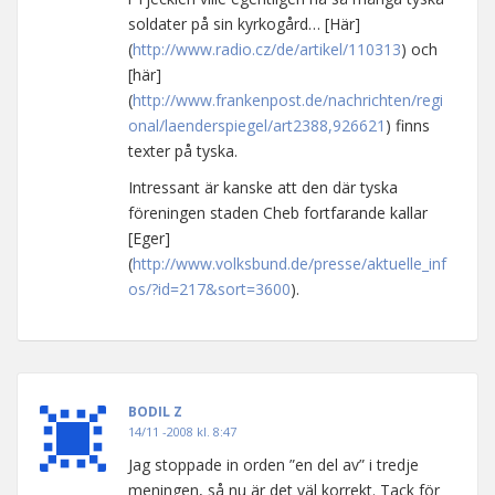
soldater på sin kyrkogård… [Här]
(
http://www.radio.cz/de/artikel/110313
) och
[här]
(
http://www.frankenpost.de/nachrichten/regi
onal/laenderspiegel/art2388,926621
) finns
texter på tyska.
Intressant är kanske att den där tyska
föreningen staden Cheb fortfarande kallar
[Eger]
(
http://www.volksbund.de/presse/aktuelle_inf
os/?id=217&sort=3600
).
BODIL Z
14/11 -2008 kl. 8:47
Jag stoppade in orden ”en del av” i tredje
meningen, så nu är det väl korrekt. Tack för