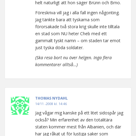
helt naturligt att hon säger Brünn och Brno.
Föreskriva vill jag i alla fall ingen någonting.
Jag tänkte bara att tyskarna som
förorsakade två stora krig skulle inte tilltala
en stad som NU heter Cheb med ett
gammalt tyskt namn – om staden tar emot
just tyska döda soldater.
(Ska resa bort nu över helgen. Inga flera
kommentarer alltså…)
THOMAS NYDAHL
14/11 -2008 kl. 14:46
Jag vågar mig kanske på ett litet sidospår jag
också? Min erfarenhet av den totalitära
staten kommer mest från Albanien, och där
har jag råkat ut för lustiga saker som