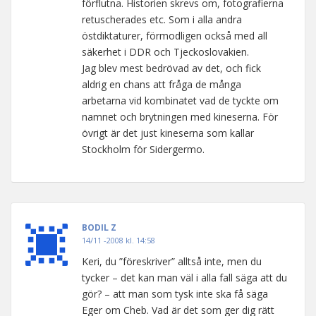
förflutna. Historien skrevs om, fotografierna
retuscherades etc. Som i alla andra
östdiktaturer, förmodligen också med all
säkerhet i DDR och Tjeckoslovakien.
Jag blev mest bedrövad av det, och fick
aldrig en chans att fråga de många
arbetarna vid kombinatet vad de tyckte om
namnet och brytningen med kineserna. För
övrigt är det just kineserna som kallar
Stockholm för Sidergermo.
BODIL Z
14/11 -2008 kl. 14:58
Keri, du ”föreskriver” alltså inte, men du
tycker – det kan man väl i alla fall säga att du
gör? – att man som tysk inte ska få säga
Eger om Cheb. Vad är det som ger dig rätt