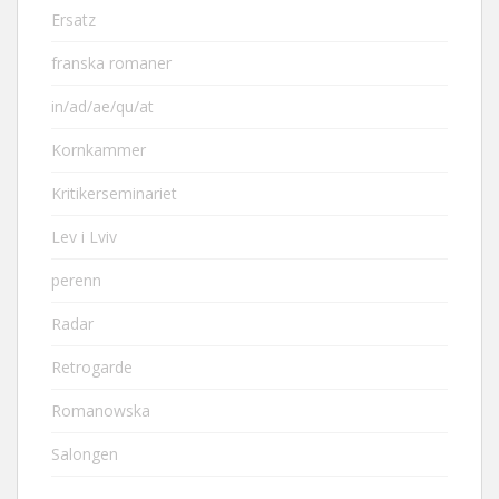
Ersatz
franska romaner
in/ad/ae/qu/at
Kornkammer
Kritikerseminariet
Lev i Lviv
perenn
Radar
Retrogarde
Romanowska
Salongen