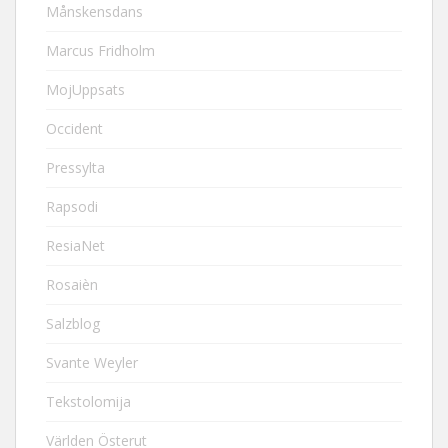
Månskensdans
Marcus Fridholm
MojUppsats
Occident
Pressylta
Rapsodi
ResiaNet
Rosaièn
Salzblog
Svante Weyler
Tekstolomija
Världen Österut