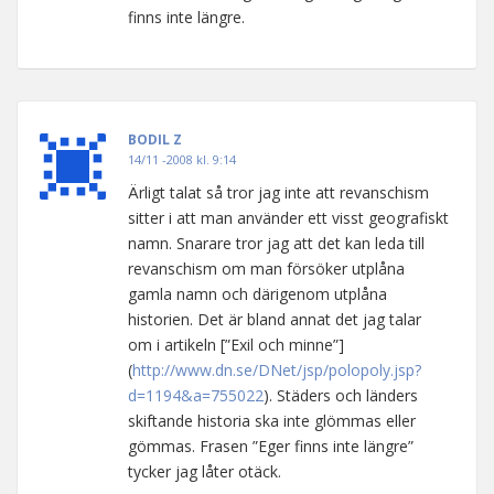
finns inte längre.
BODIL Z
14/11 -2008 kl. 9:14
Ärligt talat så tror jag inte att revanschism
sitter i att man använder ett visst geografiskt
namn. Snarare tror jag att det kan leda till
revanschism om man försöker utplåna
gamla namn och därigenom utplåna
historien. Det är bland annat det jag talar
om i artikeln [”Exil och minne”]
(
http://www.dn.se/DNet/jsp/polopoly.jsp?
d=1194&a=755022
). Städers och länders
skiftande historia ska inte glömmas eller
gömmas. Frasen ”Eger finns inte längre”
tycker jag låter otäck.