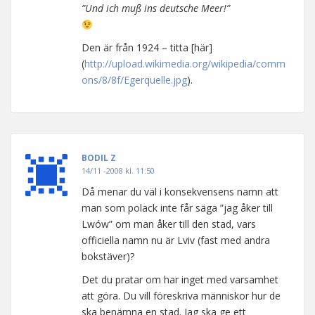
”Und ich muß ins deutsche Meer!”
Den är från 1924 – titta [här]
(
http://upload.wikimedia.org/wikipedia/comm
ons/8/8f/Egerquelle.jpg
).
BODIL Z
14/11 -2008 kl. 11:50
Då menar du väl i konsekvensens namn att
man som polack inte får säga ”jag åker till
Lwów” om man åker till den stad, vars
officiella namn nu är Lviv (fast med andra
bokstäver)?
Det du pratar om har inget med varsamhet
att göra. Du vill föreskriva människor hur de
ska benämna en stad. Jag ska ge ett