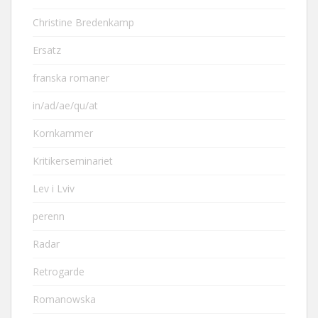
Christine Bredenkamp
Ersatz
franska romaner
in/ad/ae/qu/at
Kornkammer
Kritikerseminariet
Lev i Lviv
perenn
Radar
Retrogarde
Romanowska