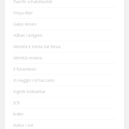
Flarnfri schalottenlök
Freya Klier
Gabis Annex
Håkan Lindgren
Identità e tutela Val Resia
Identità resiana
Il funambulo
In viaggio col taccuino
Ingrids boktankar
JCB
krakri
Kultur i öst