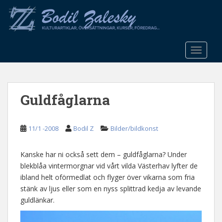
S
k
i
p
t
TOGGLE
o
m
a
Guldfåglarna
i
n
c
11/1 -2008
Bodil Z
Bilder/bildkonst
o
n
t
Kanske har ni också sett dem – guldfåglarna? Under
e
blekblåa vintermorgnar vid vårt vilda Västerhav lyfter de
n
ibland helt oförmedlat och flyger över vikarna som fria
t
stänk av ljus eller som en nyss splittrad kedja av levande
guldlänkar.