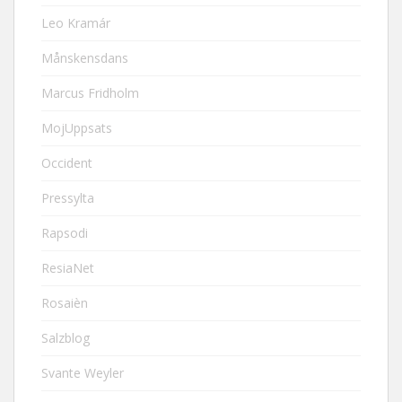
Leo Kramár
Månskensdans
Marcus Fridholm
MojUppsats
Occident
Pressylta
Rapsodi
ResiaNet
Rosaièn
Salzblog
Svante Weyler