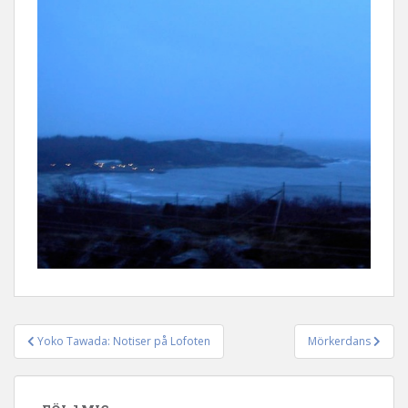
Yoko Tawada: Notiser på Lofoten
Mörkerdans
Inläggsnavigering