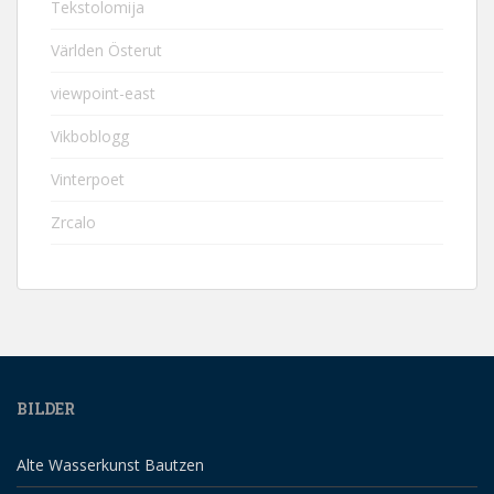
Tekstolomija
Världen Österut
viewpoint-east
Vikboblogg
Vinterpoet
Zrcalo
BILDER
Alte Wasserkunst Bautzen