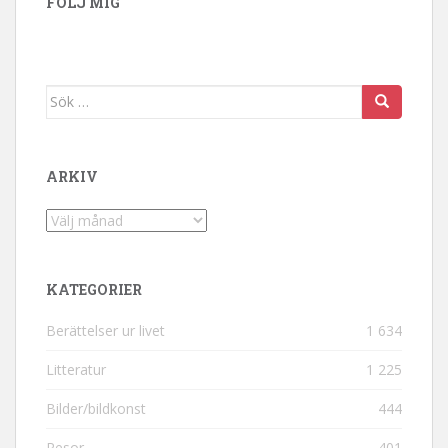
FÖLJ MIG
Sök efter:
ARKIV
Arkiv
KATEGORIER
Berättelser ur livet
1 634
Litteratur
1 225
Bilder/bildkonst
444
Resor
401