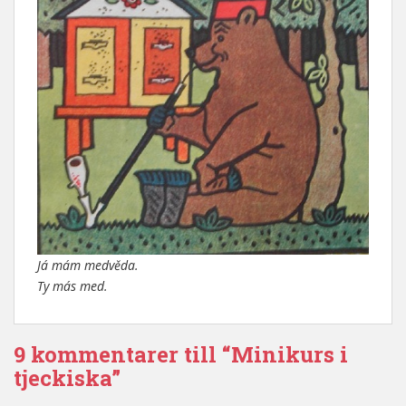
Já mám medvěda.
Ty más med.
9 kommentarer till “Minikurs i
tjeckiska”