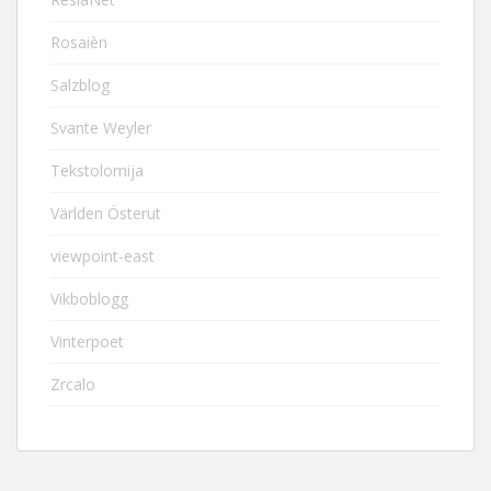
Rosaièn
Salzblog
Svante Weyler
Tekstolomija
Världen Österut
viewpoint-east
Vikboblogg
Vinterpoet
Zrcalo