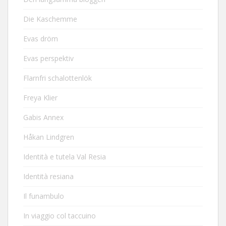
Die Kaschemme
Evas dröm
Evas perspektiv
Flarnfri schalottenlök
Freya Klier
Gabis Annex
Håkan Lindgren
Identità e tutela Val Resia
Identità resiana
Il funambulo
In viaggio col taccuino