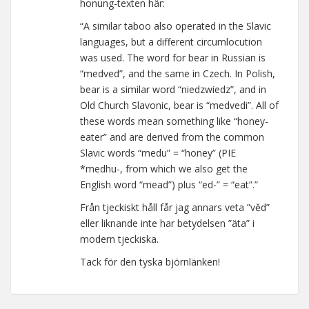
honung-texten här:
“A similar taboo also operated in the Slavic
languages, but a different circumlocution
was used. The word for bear in Russian is
“medved”, and the same in Czech. In Polish,
bear is a similar word “niedzwiedz”, and in
Old Church Slavonic, bear is “medvedi”. All of
these words mean something like “honey-
eater” and are derived from the common
Slavic words “medu” = “honey” (PIE
*medhu-, from which we also get the
English word “mead”) plus “ed-” = “eat”.”
Från tjeckiskt håll får jag annars veta ”věd”
eller liknande inte har betydelsen ”äta” i
modern tjeckiska.
Tack för den tyska björnlänken!