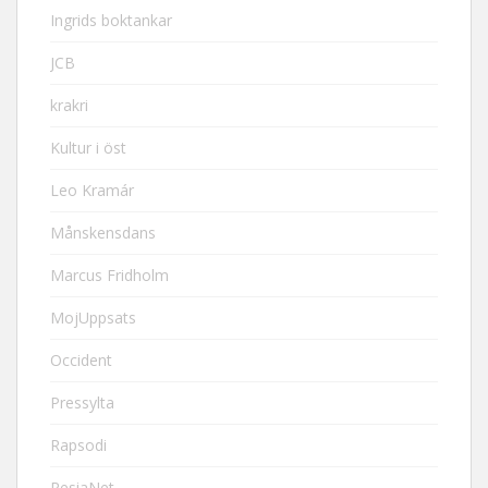
Ingrids boktankar
JCB
krakri
Kultur i öst
Leo Kramár
Månskensdans
Marcus Fridholm
MojUppsats
Occident
Pressylta
Rapsodi
ResiaNet