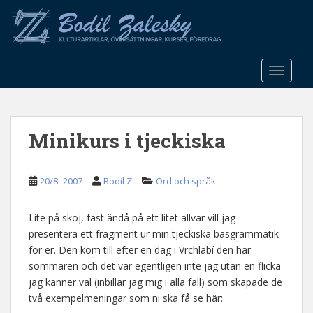
S
k
i
p
t
TOGGLE
o
m
a
Minikurs i tjeckiska
i
n
c
20/8 -2007
Bodil Z
Ord och språk
o
n
t
Lite på skoj, fast ändå på ett litet allvar vill jag
e
presentera ett fragment ur min tjeckiska basgrammatik
n
för er. Den kom till efter en dag i Vrchlabí den här
t
sommaren och det var egentligen inte jag utan en flicka
jag känner väl (inbillar jag mig i alla fall) som skapade de
två exempelmeningar som ni ska få se här: