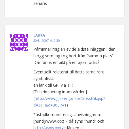
senare.
LAURA
20/8 -2007 kl. 9:30
Påminner mig en av de äldsta inläggen i den
blogg som jag tog bort från ”samma plats”.
Där fanns en bild på en björn också.
Eventuellt relaterat till detta tema rent
symboliskt:
en länk till GP, via TT:
[Diskriminering inom vården]
(
http://www.gp.se/gp/jsp/Crosslink.jsp?
d=361&a=363741
)
*åstadkommet enligt anvisningarna:
[hund](www.xxx) – då syns ”hund” och
http://www.xxx
är länken dit.