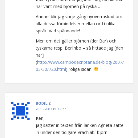
har varit med björnen på ryska…
Annars blir jag varje gång nyöverraskad om
alla dessa förbindelser mellan ord i olika
språk. Vad spännande!
Men om det gäller björnen (der Bär) och
tyskarna resp. Berlinbo – så hittade jag [den
här]
(
http://www.campodecriptana.de/blog/2007/
03/30/720.html
) roliga sidan.
BODIL Z
20/8 -2007 kl. 12:27
Keri,
jag sätter in texten från länken Agneta satte
in under den tidigare Vrachlabí-björn-