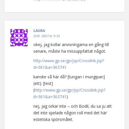
LAURA
20/8 -2007 kl. 9:35
okej, jag kollar anvisningarna en gång till
senare, måste ha missuppfattat något.
http://www.gp.se/gp/jsp/Crosslink.jsp?
d=361&a=363741
kanske så här då? [tungan i mungipan]
(ett): [test]
(
http://www.gp.se/gp/jsp/Crosslink.jsp?
d=361&a=363741
)
nej, jag orkar inte – och Bodil, du sa ju att
det inte spelade någon roll med det här
estetiska spörsmålet.