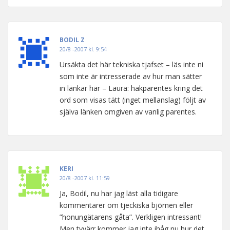
BODIL Z
20/8 -2007 kl. 9:54
Ursäkta det här tekniska tjafset – läs inte ni
som inte är intresserade av hur man sätter
in länkar här – Laura: hakparentes kring det
ord som visas tätt (inget mellanslag) följt av
själva länken omgiven av vanlig parentes.
KERI
20/8 -2007 kl. 11:59
Ja, Bodil, nu har jag läst alla tidigare
kommentarer om tjeckiska björnen eller
”honungätarens gåta”. Verkligen intressant!
Men tyvärr kommer jag inte ihåg nu hur det