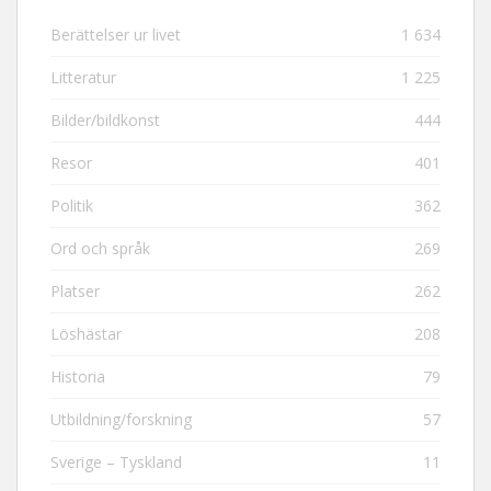
Berättelser ur livet
1 634
Litteratur
1 225
Bilder/bildkonst
444
Resor
401
Politik
362
Ord och språk
269
Platser
262
Löshästar
208
Historia
79
Utbildning/forskning
57
Sverige – Tyskland
11