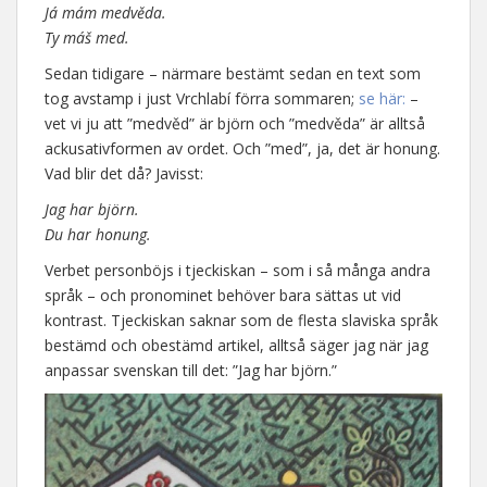
Já mám medvěda.
Ty máš med.
Sedan tidigare – närmare bestämt sedan en text som
tog avstamp i just Vrchlabí förra sommaren;
se här:
–
vet vi ju att ”medvěd” är björn och ”medvěda” är alltså
ackusativformen av ordet. Och ”med”, ja, det är honung.
Vad blir det då? Javisst:
Jag har björn.
Du har honung.
Verbet personböjs i tjeckiskan – som i så många andra
språk – och pronominet behöver bara sättas ut vid
kontrast. Tjeckiskan saknar som de flesta slaviska språk
bestämd och obestämd artikel, alltså säger jag när jag
anpassar svenskan till det: ”Jag har björn.”