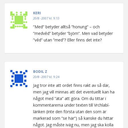
KERI
20/8 -2007 kl. 9:13
”Med” betyder alltså ”honung” – och
”medvěd” betyder ”björn”. Men vad betyder
”věd” utan ”med”? Eller finns det inte?
BODIL Z
20/8 -2007 kl. 9:24
Jag tror inte att ordet finns rakt av så där,
men jag vill minnas att det eventuellt kan ha
något med ”äta” att göra. Om du tittar i
kommentarerna under texten till Vrchlabí-
länken (inte den första utan den som är
markerad som ”se här”) så kanske du hittar
något. Jag måste iväg nu, men jag ska kolla