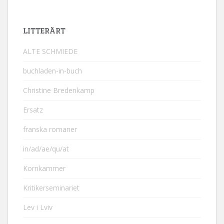
LITTERÄRT
ALTE SCHMIEDE
buchladen-in-buch
Christine Bredenkamp
Ersatz
franska romaner
in/ad/ae/qu/at
Kornkammer
Kritikerseminariet
Lev i Lviv