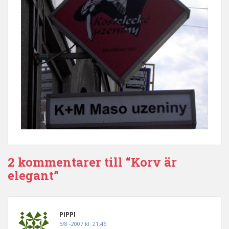
2 kommentarer till “Korv är
elegant”
PIPPI
5/8 -2007 kl. 21:46