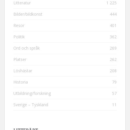
Litteratur
1 225
Bilder/bildkonst
444
Resor
401
Politik
362
Ord och språk
269
Platser
262
Löshästar
208
Historia
79
Utbildning/forskning
57
Sverige – Tyskland
11