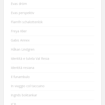
Evas dröm
Evas perspektiv
Flarnfri schalottenlök
Freya Klier
Gabis Annex
Håkan Lindgren
Identità e tutela Val Resia
Identità resiana
Il funambulo
In viaggio col taccuino
Ingrids boktankar
JCB