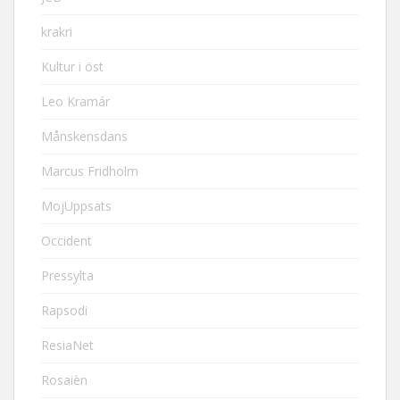
krakri
Kultur i öst
Leo Kramár
Månskensdans
Marcus Fridholm
MojUppsats
Occident
Pressylta
Rapsodi
ResiaNet
Rosaièn