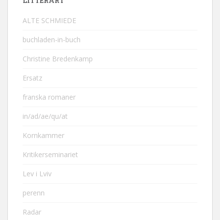
LITTERÄRT
ALTE SCHMIEDE
buchladen-in-buch
Christine Bredenkamp
Ersatz
franska romaner
in/ad/ae/qu/at
Kornkammer
Kritikerseminariet
Lev i Lviv
perenn
Radar