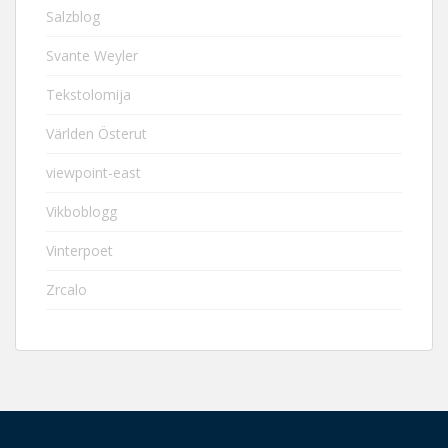
Salzblog
Svante Weyler
Tekstolomija
Världen Österut
viewpoint-east
Vikboblogg
Vinterpoet
Zrcalo