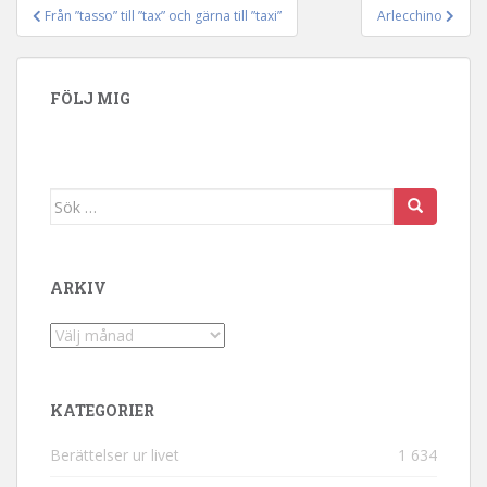
Från ”tasso” till ”tax” och gärna till ”taxi”
Arlecchino
Inläggsnavigering
FÖLJ MIG
Sök efter:
ARKIV
Arkiv
KATEGORIER
Berättelser ur livet
1 634