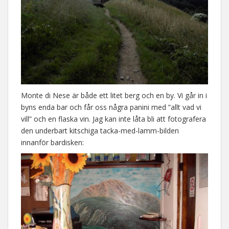
Monte di Nese är både ett litet berg och en by. Vi går in i
byns enda bar och får oss några panini med ”allt vad vi
vill” och en flaska vin. Jag kan inte låta bli att fotografera
den underbart kitschiga tacka-med-lamm-bilden
innanför bardisken: