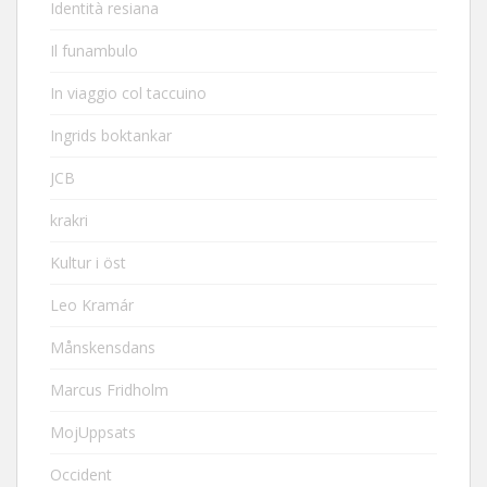
Identità resiana
Il funambulo
In viaggio col taccuino
Ingrids boktankar
JCB
krakri
Kultur i öst
Leo Kramár
Månskensdans
Marcus Fridholm
MojUppsats
Occident