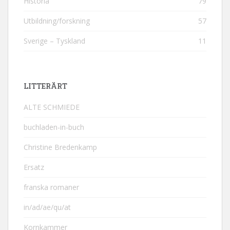
Historia
79
Utbildning/forskning
57
Sverige – Tyskland
11
LITTERÄRT
ALTE SCHMIEDE
buchladen-in-buch
Christine Bredenkamp
Ersatz
franska romaner
in/ad/ae/qu/at
Kornkammer