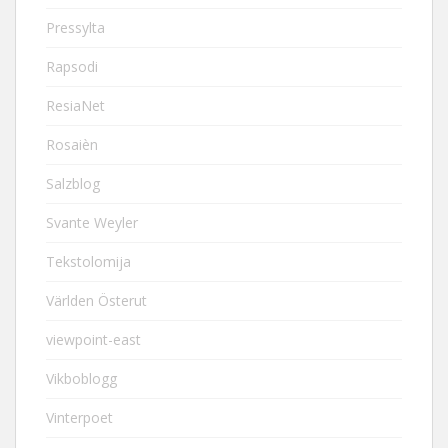
Pressylta
Rapsodi
ResiaNet
Rosaièn
Salzblog
Svante Weyler
Tekstolomija
Världen Österut
viewpoint-east
Vikboblogg
Vinterpoet