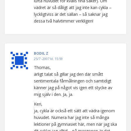
lufta huvudet för kvälls fina saker). Om
vädret är så dåligt att jag inte kan cykla –
lyckligtviss är det sällan – så saknar jag
dessa två halvtimmer verkligen!
BODIL Z
25/7 -2007 kl. 15:59
Thomas,
ärligt talat så gillar jag den där smått
sentimentala fårmålningen och samtidigt
känner jag på något vis igen ett stycke av
mig själv i den. Ja, ja.
Keri,
ja, cykla är också ett sätt att vädra igenom
huvudet. Numera har jag inte så många
lektioner på gymnasiet här, men när jag ska
dit cyklar jag alltid – på morgonen är det