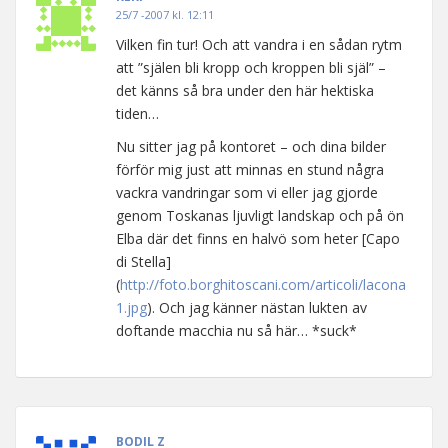
25/7 -2007 kl. 12:11
Vilken fin tur! Och att vandra i en sådan rytm
att ”själen bli kropp och kroppen bli själ” –
det känns så bra under den här hektiska
tiden…
Nu sitter jag på kontoret – och dina bilder
förför mig just att minnas en stund några
vackra vandringar som vi eller jag gjorde
genom Toskanas ljuvligt landskap och på ön
Elba där det finns en halvö som heter [Capo
di Stella]
(
http://foto.borghitoscani.com/articoli/lacona
1.jpg
). Och jag känner nästan lukten av
doftande macchia nu så här… *suck*
BODIL Z