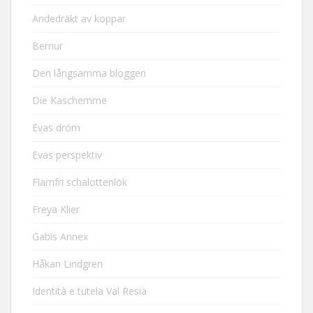
Andedräkt av koppar
Bernur
Den långsamma bloggen
Die Kaschemme
Evas dröm
Evas perspektiv
Flarnfri schalottenlök
Freya Klier
Gabis Annex
Håkan Lindgren
Identità e tutela Val Resia