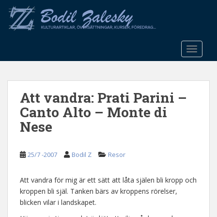
S
k
i
p
t
TOGGLE
o
m
a
Att vandra: Prati Parini –
i
n
Canto Alto – Monte di
c
Nese
o
n
t
25/7 -2007
Bodil Z
Resor
e
n
Att vandra för mig är ett sätt att låta själen bli kropp och
t
kroppen bli själ. Tanken bärs av kroppens rörelser,
blicken vilar i landskapet.