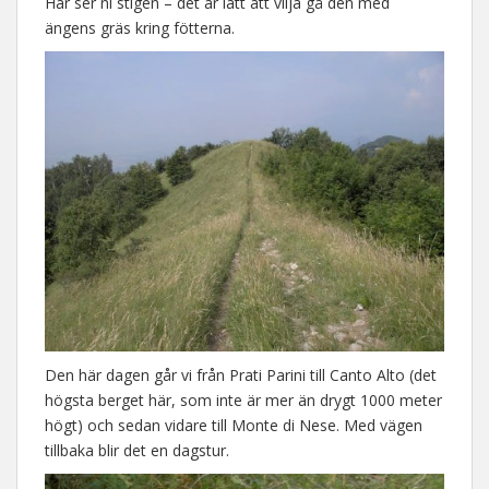
Här ser ni stigen – det är lätt att vilja gå den med
ängens gräs kring fötterna.
Den här dagen går vi från Prati Parini till Canto Alto (det
högsta berget här, som inte är mer än drygt 1000 meter
högt) och sedan vidare till Monte di Nese. Med vägen
tillbaka blir det en dagstur.