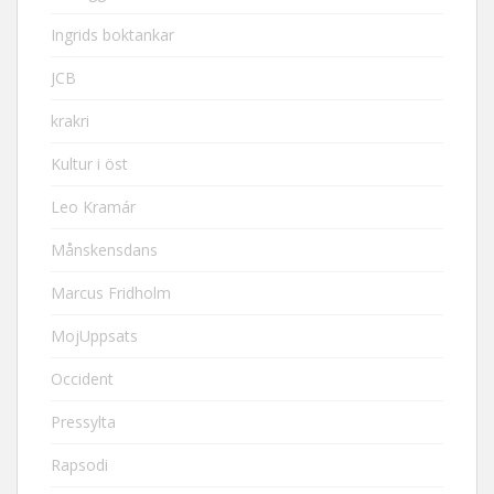
Ingrids boktankar
JCB
krakri
Kultur i öst
Leo Kramár
Månskensdans
Marcus Fridholm
MojUppsats
Occident
Pressylta
Rapsodi