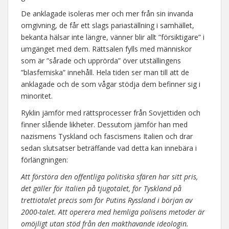
De anklagade isoleras mer och mer från sin invanda
omgivning, de får ett slags pariaställning i samhället,
bekanta hälsar inte längre, vänner blir allt ”försiktigare” i
umgänget med dem. Rättsalen fylls med människor
som är ”sårade och upprörda” över utställingens
”blasfemiska” innehåll. Hela tiden ser man till att de
anklagade och de som vågar stödja dem befinner sig i
minoritet.
Ryklin jämför med rättsprocesser från Sovjettiden och
finner slående likheter. Dessutom jämför han med
nazismens Tyskland och fascismens Italien och drar
sedan slutsatser beträffande vad detta kan innebära i
förlängningen:
Att förstöra den offentliga politiska sfären har sitt pris,
det gäller för Italien på tjugotalet, för Tyskland på
trettiotalet precis som för Putins Ryssland i början av
2000-talet. Att operera med hemliga polisens metoder är
omöjligt utan stöd från den makthavande ideologin.