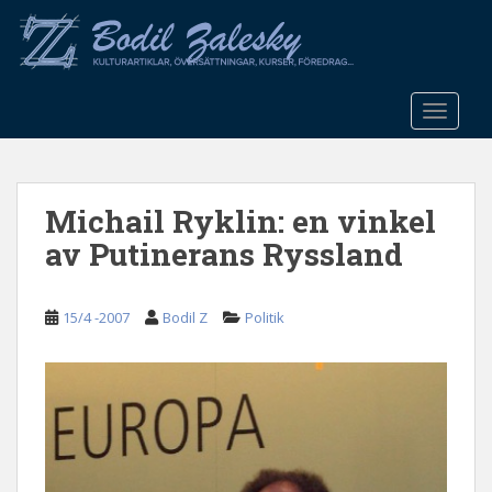
S
k
i
p
t
TOGGLE
o
m
a
Michail Ryklin: en vinkel
i
n
av Putinerans Ryssland
c
o
n
15/4 -2007
Bodil Z
Politik
t
e
n
t