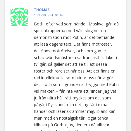
THOMAS
15/4 -2007 kl. 10:34
Bodil, efter vad som hände i Moskva igår, då
specialtrupperna med våld slog ner en
demonstration mot Putin, är det befriande
att läsa dagens text. Det finns motröster,
det finns motrörelser, och som gamle
schackvärldsmästaren sa från lastbilsflaket i
tv igår, så gäller det att se till att dessa
röster och rörelser når oss. Att det finns en
rad intellektuella som hånar oss när vi gör
det – och som i grunden är trygga med Putin
vid makten – får inte vara ett hinder. Jag vet
ju från nära håll rätt mycket om det som
pågår i Ryssland, och det jag får i mina
händer och läser skrämmer mig. Ibland kan
man med en nostalgisk tår i ögat tänka
tillbaka på Gorbatjov, den era då allt var