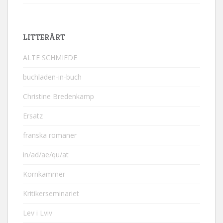
LITTERÄRT
ALTE SCHMIEDE
buchladen-in-buch
Christine Bredenkamp
Ersatz
franska romaner
in/ad/ae/qu/at
Kornkammer
Kritikerseminariet
Lev i Lviv