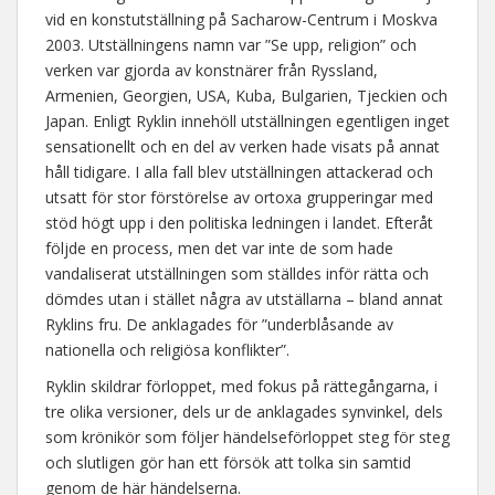
vid en konstutställning på Sacharow-Centrum i Moskva
2003. Utställningens namn var ”Se upp, religion” och
verken var gjorda av konstnärer från Ryssland,
Armenien, Georgien, USA, Kuba, Bulgarien, Tjeckien och
Japan. Enligt Ryklin innehöll utställningen egentligen inget
sensationellt och en del av verken hade visats på annat
håll tidigare. I alla fall blev utställningen attackerad och
utsatt för stor förstörelse av ortoxa grupperingar med
stöd högt upp i den politiska ledningen i landet. Efteråt
följde en process, men det var inte de som hade
vandaliserat utställningen som ställdes inför rätta och
dömdes utan i stället några av utställarna – bland annat
Ryklins fru. De anklagades för ”underblåsande av
nationella och religiösa konflikter”.
Ryklin skildrar förloppet, med fokus på rättegångarna, i
tre olika versioner, dels ur de anklagades synvinkel, dels
som krönikör som följer händelseförloppet steg för steg
och slutligen gör han ett försök att tolka sin samtid
genom de här händelserna.