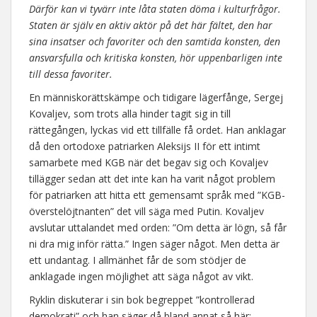
Därför kan vi tyvärr inte låta staten döma i kulturfrågor.
Staten är själv en aktiv aktör på det här fältet, den har
sina insatser och favoriter och den samtida konsten, den
ansvarsfulla och kritiska konsten, hör uppenbarligen inte
till dessa favoriter.
En människorättskämpe och tidigare lägerfånge, Sergej
Kovaljev, som trots alla hinder tagit sig in till
rättegången, lyckas vid ett tillfälle få ordet. Han anklagar
då den ortodoxe patriarken Aleksijs II för ett intimt
samarbete med KGB när det begav sig och Kovaljev
tillägger sedan att det inte kan ha varit något problem
för patriarken att hitta ett gemensamt språk med ”KGB-
överstelöjtnanten” det vill säga med Putin. Kovaljev
avslutar uttalandet med orden: ”Om detta är lögn, så får
ni dra mig inför rätta.” Ingen säger något. Men detta är
ett undantag. I allmänhet får de som stödjer de
anklagade ingen möjlighet att säga något av vikt.
Ryklin diskuterar i sin bok begreppet ”kontrollerad
demokrati” och han säger då bland annat så här: