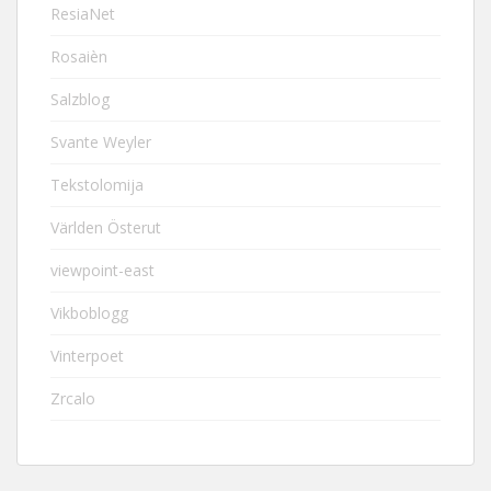
ResiaNet
Rosaièn
Salzblog
Svante Weyler
Tekstolomija
Världen Österut
viewpoint-east
Vikboblogg
Vinterpoet
Zrcalo