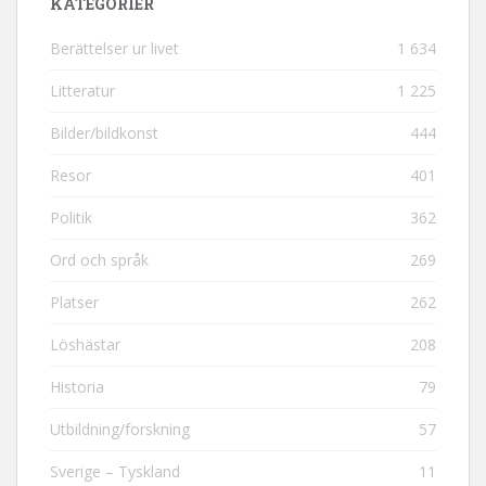
KATEGORIER
Berättelser ur livet
1 634
Litteratur
1 225
Bilder/bildkonst
444
Resor
401
Politik
362
Ord och språk
269
Platser
262
Löshästar
208
Historia
79
Utbildning/forskning
57
Sverige – Tyskland
11