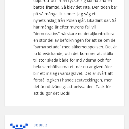
uppbrott och man tyckte sig kunna ana en
bättre framtid. Så blev det inte. Den tiden bar
på så många illusioner. Jag såg ett
nyhetsinslag från Polen igår. Likadant där. Så
här många år efter murens fall vill
”demokratins” härskare nu detaljkontrollera
en stor del av befolkningen för att se om de
”samarbetade” med säkerhetspolisen. Det är
ju löjeväckande, och det kommer att ställa
till stor skada både för individerna och för
hela samhällsklimatet, när nu angiveri åter
blir ett inslag i vardagslivet. Det är svårt att
förstå logiken i händelseutvecklingen, men
det är nödvändigt att belysa den. Tack för
att du gör det Bodil!
BODIL Z