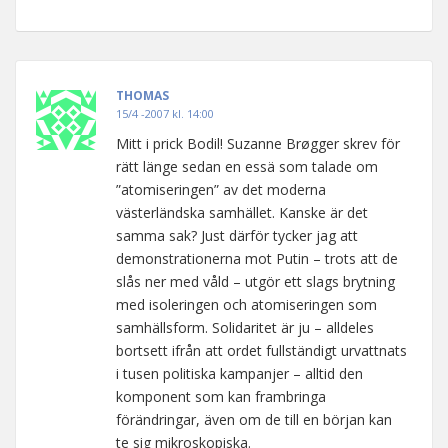
THOMAS
15/4 -2007 kl. 14:00
Mitt i prick Bodil! Suzanne Brøgger skrev för
rätt länge sedan en essä som talade om
”atomiseringen” av det moderna
västerländska samhället. Kanske är det
samma sak? Just därför tycker jag att
demonstrationerna mot Putin – trots att de
slås ner med våld – utgör ett slags brytning
med isoleringen och atomiseringen som
samhällsform. Solidaritet är ju – alldeles
bortsett ifrån att ordet fullständigt urvattnats
i tusen politiska kampanjer – alltid den
komponent som kan frambringa
förändringar, även om de till en början kan
te sig mikroskopiska.