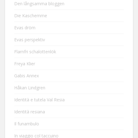
Den långsamma bloggen
Die Kaschemme
Evas dröm
Evas perspektiv
Flarnfri schalottenlök
Freya Klier
Gabis Annex
Håkan Lindgren
Identità e tutela Val Resia
Identità resiana
Il funambulo
In viaggio col taccuino